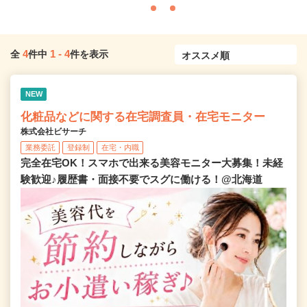
4
1
-
4
全
件中
件を表示
NEW
化粧品などに関する在宅調査員・在宅モニター
株式会社ビサーチ
業務委託
登録制
在宅・内職
完全在宅OK！スマホで出来る美容モニター大募集！未経
験歓迎♪履歴書・面接不要でスグに働ける！@北海道