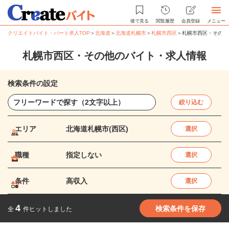
後で見る
閲覧履歴
会員登録
メニュー
クリエイトバイト・パート求人TOP
＞
北海道
＞
北海道札幌市
＞
札幌市西区
＞
札幌市西区・その他
札幌市西区・その他のバイト・求人情報
検索条件の設定
絞り込む
エリア
北海道札幌市(西区)
選択
職種
指定しない
選択
条件
高収入
選択
4
検索条件を保存
全
件ヒットしました