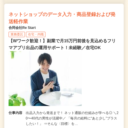
ネットショップのデータ入力・商品登録および発
送軽作業
合同会社Re Start
業務委託
在宅・内職
【Wワーク歓迎！】副業で月15万円前後を見込めるフリ
マアプリ出品の運用サポート！未経験／在宅OK
仕事内容
出品入力から発送まで！ ネット通販の仕組みが学べる◎ ＼2
0〜40代の男性が活躍中／ 「毎月の給料に“あと少し”プラス
したい！」 ⇒そんな〈目標〉を…