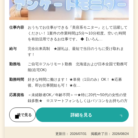
仕事内容
おうちでお仕事ができる『美容系モニター』として活躍して
ください！ 1案件の作業時間は5分〜10分程度。空いた時間
を有効活用できるお仕事です。 ◆【いろん…
給与
完全出来高制 ★謝礼は、最短で当日のうちに受け取れま
す！
勤務地
ご自宅※フルリモート勤務 北海道および日本全国で勤務可
能(在宅OK)
勤務時間
好きな時間に働けます！ ★単発（1日のみ）OK！ ★応募
後、即お仕事開始も可！ ★在…
応募資格
＜未経験者OK／年齢不問＞⇒★特に20代〜50代の女性の登
録多数★ ※スマートフォンもしくはパソコンをお持ちの方
詳細を見る
後で見る
更新日： 2026/07/31 掲載終了日： 2026/08/24