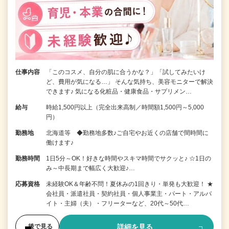
仕事内容
「このコスメ、自分の肌に合うかな？」「試してみたいけ
ど、費用が気になる…」 そんな気持ち、美容モニターで解決
できます♪ 気になる化粧品・健康食品・サプリメン…
給与
時給1,500円以上（完全出来高制／時間額1,500円～5,000
円）
勤務地
北海道等 ◆勤務地多数♪ご自宅やお近くの店舗で間時間に
働けます♪
勤務時間
1日5分～OK！好きな時間やスキマ時間でサクッと♪ ☆1日の
み～中長期まで幅広く大歓迎♪…
応募資格
未経験OK＆年齢不問！夏休みの1回きり・単発も大歓迎！ ★
会社員・派遣社員・契約社員・個人事業主・パート・アルバ
イト・主婦（夫）・フリーターなど、20代～50代…
詳細を見る
後で見る