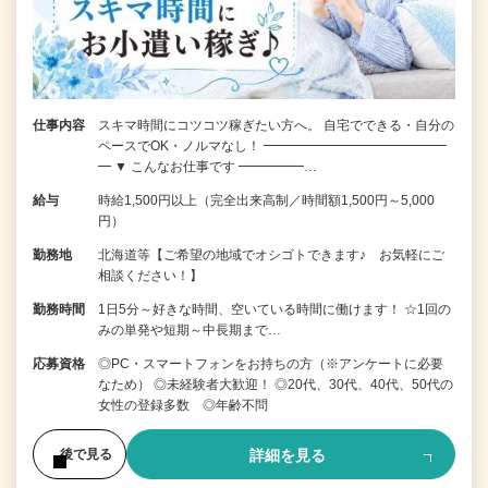
仕事内容
スキマ時間にコツコツ稼ぎたい方へ。 自宅でできる・自分の
ペースでOK・ノルマなし！ ━━━━━━━━━━━━━━
━ ▼ こんなお仕事です ━━━━━…
給与
時給1,500円以上（完全出来高制／時間額1,500円～5,000
円）
勤務地
北海道等【ご希望の地域でオシゴトできます♪ お気軽にご
相談ください！】
勤務時間
1日5分～好きな時間、空いている時間に働けます！ ☆1回の
みの単発や短期～中長期まで…
応募資格
◎PC・スマートフォンをお持ちの方（※アンケートに必要
なため） ◎未経験者大歓迎！ ◎20代、30代、40代、50代の
女性の登録多数 ◎年齢不問
詳細を見る
後で見る