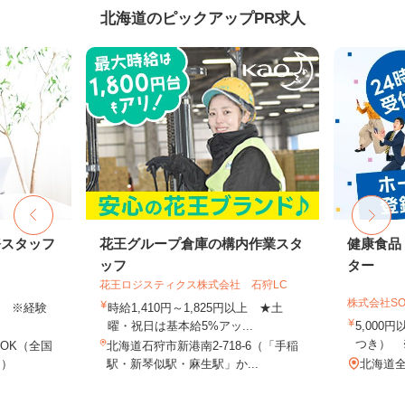
北海道のピックアップPR求人
務スタッフ
花王グループ倉庫の構内作業スタ
健康食品
ッフ
ター
花王ロジスティクス株式会社 石狩LC
株式会社SO
以上 ※経験
時給1,410円～1,825円以上 ★土
曜・祝日は基本給5%アッ...
5,000
つき） 
OK（全国
北海道石狩市新港南2-718-6（「手稲
し）
駅・新琴似駅・麻生駅」か...
北海道