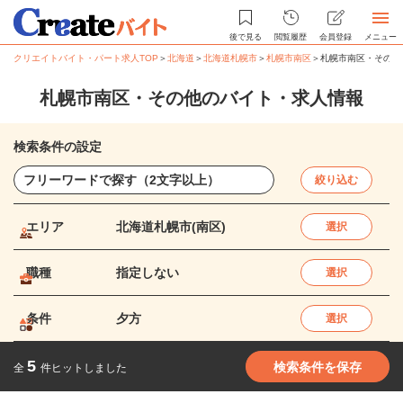
後で見る
閲覧履歴
会員登録
メニュー
クリエイトバイト・パート求人TOP
＞
北海道
＞
北海道札幌市
＞
札幌市南区
＞
札幌市南区・その他
札幌市南区・その他のバイト・求人情報
検索条件の設定
絞り込む
エリア
北海道札幌市(南区)
選択
職種
指定しない
選択
条件
夕方
選択
5
検索条件を保存
全
件ヒットしました