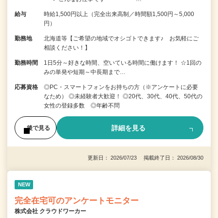
給与
時給1,500円以上（完全出来高制／時間額1,500円～5,000
円）
勤務地
北海道等【ご希望の地域でオシゴトできます♪ お気軽にご
相談ください！】
勤務時間
1日5分～好きな時間、空いている時間に働けます！ ☆1回の
みの単発や短期～中長期まで…
応募資格
◎PC・スマートフォンをお持ちの方（※アンケートに必要
なため） ◎未経験者大歓迎！ ◎20代、30代、40代、50代の
女性の登録多数 ◎年齢不問
詳細を見る
後で見る
更新日： 2026/07/23 掲載終了日： 2026/08/30
NEW
完全在宅可のアンケートモニター
株式会社 クラウドワーカー