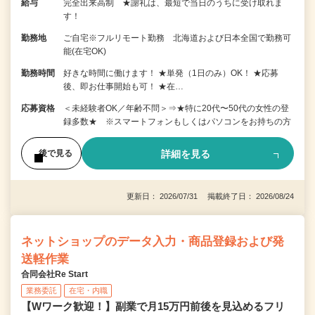
給与
完全出来高制 ★謝礼は、最短で当日のうちに受け取れま
す！
勤務地
ご自宅※フルリモート勤務 北海道および日本全国で勤務可
能(在宅OK)
勤務時間
好きな時間に働けます！ ★単発（1日のみ）OK！ ★応募
後、即お仕事開始も可！ ★在…
応募資格
＜未経験者OK／年齢不問＞⇒★特に20代〜50代の女性の登
録多数★ ※スマートフォンもしくはパソコンをお持ちの方
詳細を見る
後で見る
更新日： 2026/07/31 掲載終了日： 2026/08/24
ネットショップのデータ入力・商品登録および発
送軽作業
合同会社Re Start
業務委託
在宅・内職
【Wワーク歓迎！】副業で月15万円前後を見込めるフリ