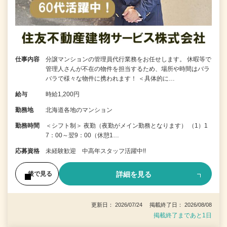
仕事内容
分譲マンションの管理員代行業務をお任せします。 休暇等で
管理人さんが不在の物件を担当するため、場所や時間はバラ
バラで様々な物件に携われます！ ＜具体的に…
給与
時給1,200円
勤務地
北海道各地のマンション
勤務時間
＜シフト制＞ 夜勤（夜勤がメイン勤務となります） （1）1
7：00～翌9：00（休憩1…
応募資格
未経験歓迎 中高年スタッフ活躍中!!
詳細を見る
後で見る
更新日： 2026/07/24 掲載終了日： 2026/08/08
掲載終了まであと1日