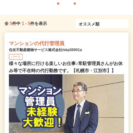
5
1
-
5
全
件中
件を表示
マンションの代行管理員
住友不動産建物サービス株式会社/skp30001a
パート
様々な場所に行ける楽しいお仕事♪常駐管理員さんがお休
み等で不在時の代行勤務です。【札幌市・江別市】】