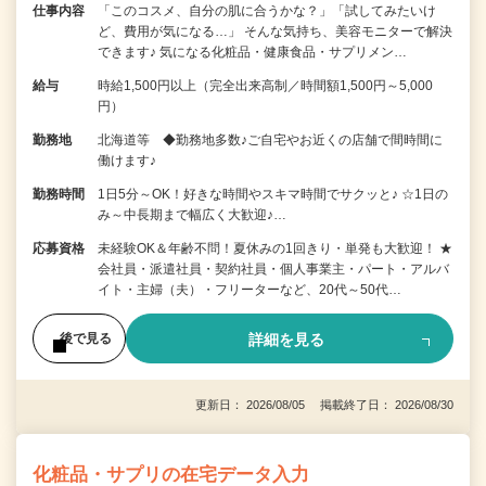
仕事内容
「このコスメ、自分の肌に合うかな？」「試してみたいけ
ど、費用が気になる…」 そんな気持ち、美容モニターで解決
できます♪ 気になる化粧品・健康食品・サプリメン…
給与
時給1,500円以上（完全出来高制／時間額1,500円～5,000
円）
勤務地
北海道等 ◆勤務地多数♪ご自宅やお近くの店舗で間時間に
働けます♪
勤務時間
1日5分～OK！好きな時間やスキマ時間でサクッと♪ ☆1日の
み～中長期まで幅広く大歓迎♪…
応募資格
未経験OK＆年齢不問！夏休みの1回きり・単発も大歓迎！ ★
会社員・派遣社員・契約社員・個人事業主・パート・アルバ
イト・主婦（夫）・フリーターなど、20代～50代…
詳細を見る
後で見る
更新日： 2026/08/05 掲載終了日： 2026/08/30
化粧品・サプリの在宅データ入力