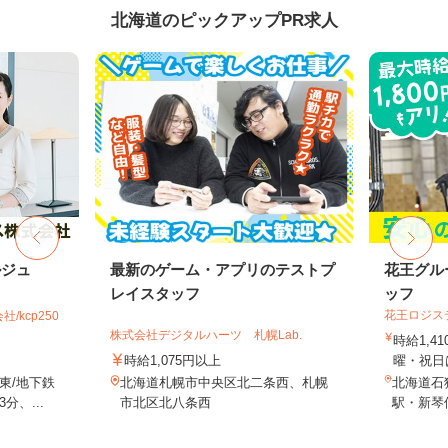
北海道のピックアップPR求人
ルジュ
最新のゲーム・アプリのテストプ
花王グル
レイスタッフ
ッフ
花王ロジス
kcp250
株式会社デジタルハーツ 札幌Lab.
時給1,4
時給1,075円以上
曜・祝日は
東/地下鉄
北海道札幌市中央区北二条西、札幌
北海道石狩
、...
市北区北八条西
駅・新琴