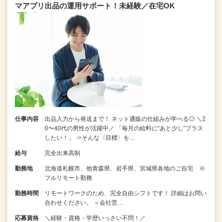
マアプリ出品の運用サポート！未経験／在宅OK
仕事内容
出品入力から発送まで！ ネット通販の仕組みが学べる◎ ＼2
0〜40代の男性が活躍中／ 「毎月の給料に“あと少し”プラス
したい！」 ⇒そんな〈目標〉を…
給与
完全出来高制
勤務地
北海道札幌市、他青森県、岩手県、宮城県各地のご自宅 ※
フルリモート勤務
勤務時間
リモートワークのため、完全自由シフトです！ 詳細はお問い
合わせください。 ＜会社営…
応募資格
＼経験・資格・学歴いっさい不問！／