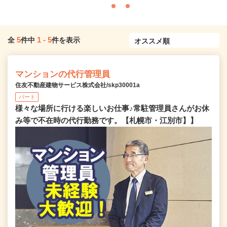
5
1
-
5
全
件中
件を表示
マンションの代行管理員
住友不動産建物サービス株式会社/skp30001a
パート
様々な場所に行ける楽しいお仕事♪常駐管理員さんがお休
み等で不在時の代行勤務です。【札幌市・江別市】】