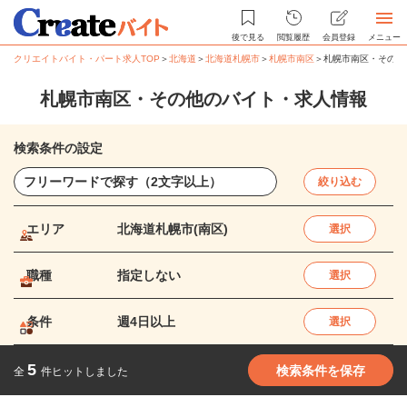
後で見る
閲覧履歴
会員登録
メニュー
クリエイトバイト・パート求人TOP
＞
北海道
＞
北海道札幌市
＞
札幌市南区
＞
札幌市南区・その他
札幌市南区・その他のバイト・求人情報
検索条件の設定
絞り込む
エリア
北海道札幌市(南区)
選択
職種
指定しない
選択
条件
週4日以上
選択
5
検索条件を保存
全
件ヒットしました