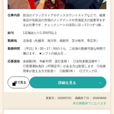
仕事内容
担当のドラッグストアやディスカウントストアなどで、健康
食品や化粧品の売場のメンテナンスや売場拡大の提案等をす
るお仕事です。チェックシートの項目に沿って1つずつ確…
給与
1店舗あたり1,350円以上
勤務地
北海道（札幌市、旭川市、函館市、苫小牧市、帯広市）
勤務時間
［平日］9：00～17：00のうち、ご自身の勤務可能な時間で
働けます。 ★シフトの組み方…
応募資格
未経験OK 年齢不問 直行直帰！ ◎女性多数活躍中！
◎普通運転免許（AT限定可）がある方は歓迎します ◎自家
用車が使える方大歓迎！ ◎副業OK！ ◎ブランクO…
詳細を見る
後で見る
更新日： 2026/07/21 掲載終了日： 2026/08/06
本日掲載終了になります