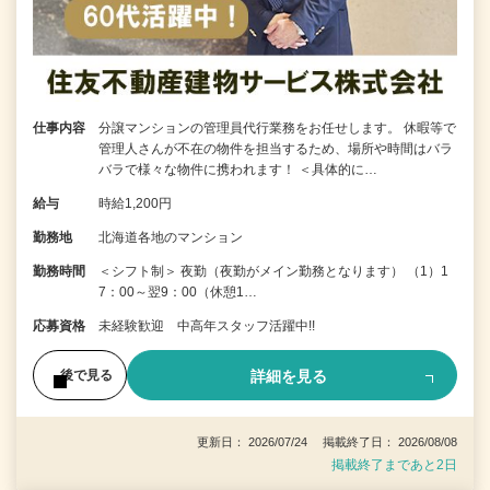
仕事内容
分譲マンションの管理員代行業務をお任せします。 休暇等で
管理人さんが不在の物件を担当するため、場所や時間はバラ
バラで様々な物件に携われます！ ＜具体的に…
給与
時給1,200円
勤務地
北海道各地のマンション
勤務時間
＜シフト制＞ 夜勤（夜勤がメイン勤務となります） （1）1
7：00～翌9：00（休憩1…
応募資格
未経験歓迎 中高年スタッフ活躍中!!
詳細を見る
後で見る
更新日： 2026/07/24 掲載終了日： 2026/08/08
掲載終了まであと2日