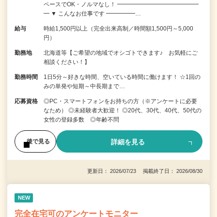
ペースでOK・ノルマなし！ ━━━━━━━━━━━━━━
━ ▼ こんなお仕事です ━━━━━…
給与
時給1,500円以上（完全出来高制／時間額1,500円～5,000
円）
勤務地
北海道等【ご希望の地域でオシゴトできます♪ お気軽にご
相談ください！】
勤務時間
1日5分～好きな時間、空いている時間に働けます！ ☆1回の
みの単発や短期～中長期まで…
応募資格
◎PC・スマートフォンをお持ちの方（※アンケートに必要
なため） ◎未経験者大歓迎！ ◎20代、30代、40代、50代の
女性の登録多数 ◎年齢不問
詳細を見る
後で見る
更新日： 2026/07/23 掲載終了日： 2026/08/30
NEW
完全在宅可のアンケートモニター