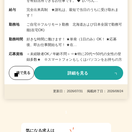
を有効活用できるお仕事です。 ◆【いろん…
給与
完全出来高制 ★謝礼は、最短で当日のうちに受け取れま
す！
勤務地
ご自宅※フルリモート勤務 北海道および日本全国で勤務可
能(在宅OK)
勤務時間
好きな時間に働けます！ ★単発（1日のみ）OK！ ★応募
後、即お仕事開始も可！ ★在…
応募資格
＜未経験者OK／年齢不問＞⇒★特に20代〜50代の女性の登
録多数★ ※スマートフォンもしくはパソコンをお持ちの方
詳細を見る
後で見る
更新日： 2026/07/31 掲載終了日： 2026/08/24
1
気になる求人は