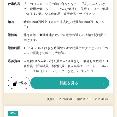
仕事内容
「このコスメ、自分の肌に合うかな？」「試してみたいけ
ど、費用が気になる…」 そんな気持ち、美容モニターで解決
できます♪ 気になる化粧品・健康食品・サプリメン…
給与
時給1,500円以上（完全出来高制／時間額1,500円～5,000
円）
勤務地
北海道等 ◆勤務地多数♪ご自宅やお近くの店舗で間時間に
働けます♪
勤務時間
1日5分～OK！好きな時間やスキマ時間でサクッと♪ ☆1日の
み～中長期まで幅広く大歓迎♪…
応募資格
未経験OK＆年齢不問！夏休みの1回きり・単発も大歓迎！ ★
会社員・派遣社員・契約社員・個人事業主・パート・アルバ
イト・主婦（夫）・フリーターなど、20代～50代…
詳細を見る
後で見る
更新日： 2026/08/05 掲載終了日： 2026/08/30
NEW