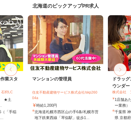
北海道のピックアップPR求人
内作業スタ
マンションの管理員
ドラッグ
ウンダー・
石狩LC
株式会社 
住友不動産建物サービス株式会社/skp260
04a
上 ★土
1店舗あた
.
時給1,200円
ー業務） 
-6（「手稲
北海道札幌市西区山の手6条/札幌市営
千葉県 神
..
地下鉄東西線「琴似駅」徒歩1...
県 京都府