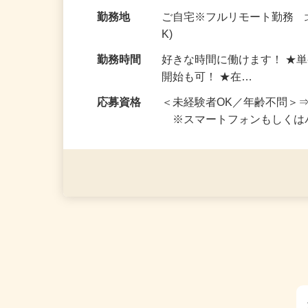
お仕事です。 ◆【いろん…
給与
完全出来高制 ★謝礼は、
勤務地
ご自宅※フルリモート勤務 
K)
勤務時間
好きな時間に働けます！ ★
開始も可！ ★在…
応募資格
＜未経験者OK／年齢不問＞
※スマートフォンもしくは