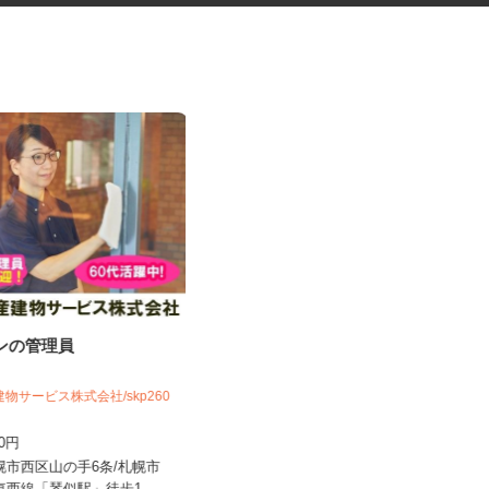
ョンの管理員
花王グループ倉庫の構内作業ス
タッフ
花王ロジスティクス株式会社 石狩LC
建物サービス株式会社/skp260
時給1,410円～1,825円以上 ★土
200円
曜・祝日は基本給5%アッ...