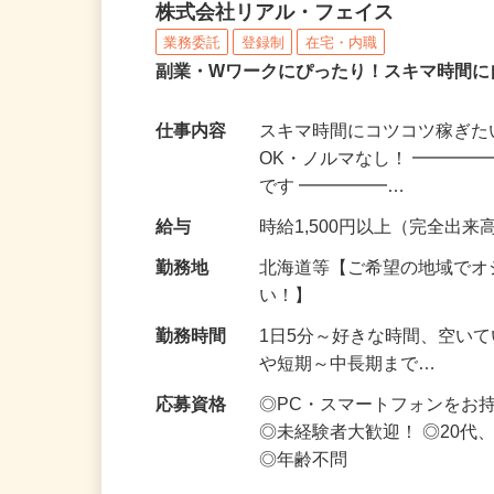
化粧品・サプリの在宅デ
株式会社リアル・フェイス
業務委託
登録制
在宅・内職
副業・Wワークにぴったり！スキマ時間に
仕事内容
スキマ時間にコツコツ稼ぎた
OK・ノルマなし！ ━━━━
です ━━━━━…
給与
時給1,500円以上（完全出来高
勤務地
北海道等【ご希望の地域でオ
い！】
勤務時間
1日5分～好きな時間、空い
や短期～中長期まで…
応募資格
◎PC・スマートフォンをお
◎未経験者大歓迎！ ◎20代