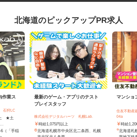
北海道のピックアップPR求人
内作業ス
最新のゲーム・アプリのテスト
マンシ
プレイスタッフ
 石狩LC
住友不動産
株式会社デジタルハーツ 札幌Lab.
04a
円以上 ★土
..
時給1,075円以上
時給1,