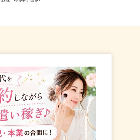
札幌市西区山の手6条/札幌市
北海道石狩市新港南2-718-6（「手稲
東西線「琴似駅」徒歩1...
駅・新琴似駅・麻生駅」か...