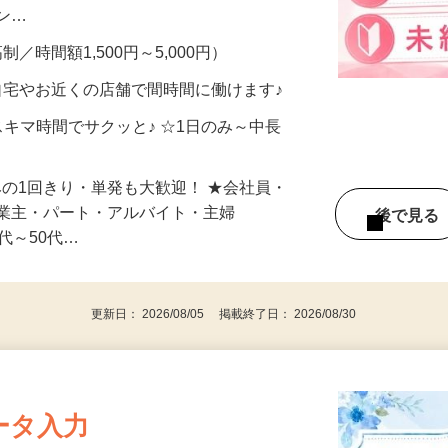
、美容モニターで解決できます♪ 気になる
メン…
制／時間額1,500円～5,000円）
自宅やお近くの店舗で間時間に働けます♪
スキマ時間でサクッと♪ ☆1日のみ～中長
みの1回きり・単発も大歓迎！ ★会社員・
事業主・パート・アルバイト・主婦
後で見
代～50代…
更新日： 2026/08/05 掲載終了日： 2026/08/30