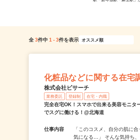
北海道札幌市西区山の手6条/札幌市
北海道石狩市新港南2-71
営地下鉄東西線「琴似駅」徒歩1...
駅・新琴似駅・麻生駅」か
全
3
件中
1
-
3
件を表示
化粧品などに関する在宅
株式会社ビサーチ
業務委託
登録制
在宅・内職
完全在宅OK！スマホで出来る美容モニタ
でスグに働ける！@北海道
仕事内容
「このコスメ、自分の肌に