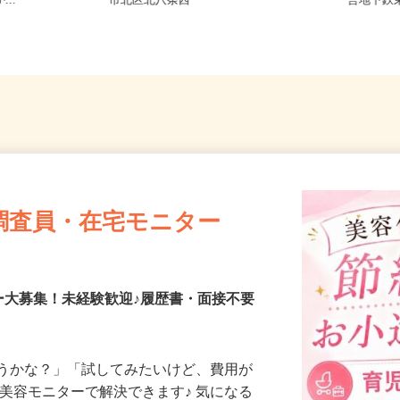
8-6（「手稲
北海道札幌市中央区北二条西、札幌
北海道
...
市北区北八条西
営地下鉄
調査員・在宅モニター
ー大募集！未経験歓迎♪履歴書・面接不要
合うかな？」「試してみたいけど、費用が