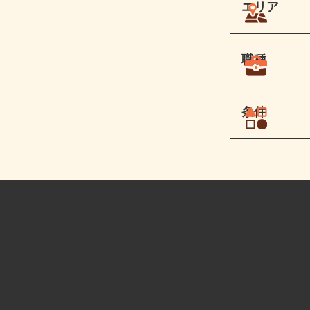
エリア
職種
条件