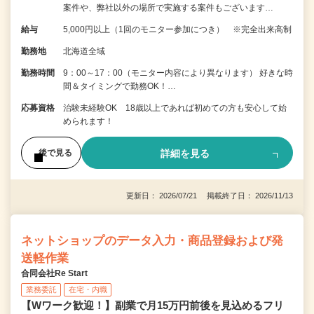
案件や、弊社以外の場所で実施する案件もございます…
給与
5,000円以上（1回のモニター参加につき） ※完全出来高制
勤務地
北海道全域
勤務時間
9：00～17：00（モニター内容により異なります） 好きな時
間＆タイミングで勤務OK！…
応募資格
治験未経験OK 18歳以上であれば初めての方も安心して始
められます！
詳細を見る
後で見る
更新日： 2026/07/21 掲載終了日： 2026/11/13
ネットショップのデータ入力・商品登録および発
送軽作業
合同会社Re Start
業務委託
在宅・内職
【Wワーク歓迎！】副業で月15万円前後を見込めるフリ