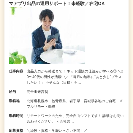
マアプリ出品の運用サポート！未経験／在宅OK
仕事内容
出品入力から発送まで！ ネット通販の仕組みが学べる◎ ＼2
0〜40代の男性が活躍中／ 「毎月の給料に“あと少し”プラス
したい！」 ⇒そんな〈目標〉を…
給与
完全出来高制
勤務地
北海道札幌市、他青森県、岩手県、宮城県各地のご自宅 ※
フルリモート勤務
勤務時間
リモートワークのため、完全自由シフトです！ 詳細はお問い
合わせください。 ＜会社営…
応募資格
＼経験・資格・学歴いっさい不問！／