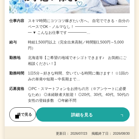
仕事内容
スキマ時間にコツコツ稼ぎたい方へ。 自宅でできる・自分の
ペースでOK・ノルマなし！ ━━━━━━━━━━━━━━
━ ▼ こんなお仕事です ━━━━━…
給与
時給1,500円以上（完全出来高制／時間額1,500円～5,000
円）
勤務地
北海道等【ご希望の地域でオシゴトできます♪ お気軽にご
相談ください！】
勤務時間
1日5分～好きな時間、空いている時間に働けます！ ☆1回の
みの単発や短期～中長期まで…
応募資格
◎PC・スマートフォンをお持ちの方（※アンケートに必要
なため） ◎未経験者大歓迎！ ◎20代、30代、40代、50代の
女性の登録多数 ◎年齢不問
詳細を見る
後で見る
更新日： 2026/07/23 掲載終了日： 2026/08/30