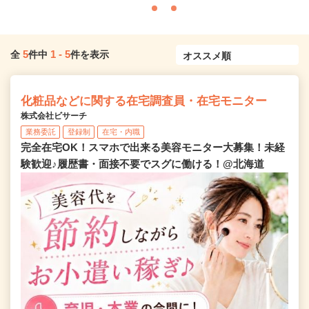
5
1
-
5
全
件中
件を表示
化粧品などに関する在宅調査員・在宅モニター
株式会社ビサーチ
業務委託
登録制
在宅・内職
完全在宅OK！スマホで出来る美容モニター大募集！未経
験歓迎♪履歴書・面接不要でスグに働ける！@北海道