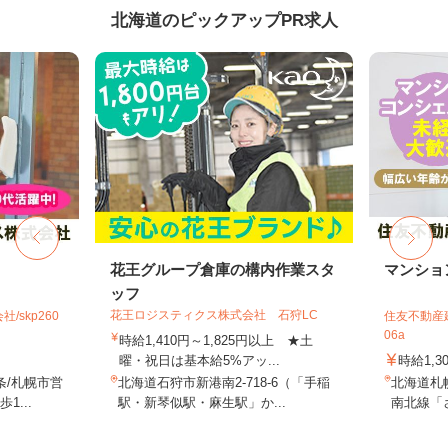
北海道のピックアップPR求人
花王グループ倉庫の構内作業スタ
マンショ
ッフ
花王ロジスティクス株式会社 石狩LC
skp260
住友不動産建
06a
時給1,410円～1,825円以上 ★土
曜・祝日は基本給5%アッ...
時給1,3
条/札幌市営
北海道石狩市新港南2-718-6（「手稲
北海道札
...
駅・新琴似駅・麻生駅」か...
南北線「さ