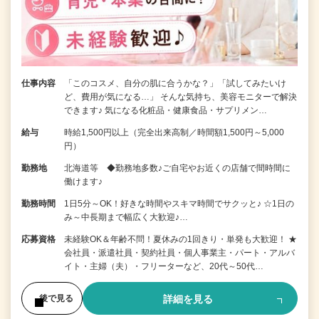
仕事内容
「このコスメ、自分の肌に合うかな？」「試してみたいけ
ど、費用が気になる…」 そんな気持ち、美容モニターで解決
できます♪ 気になる化粧品・健康食品・サプリメン…
給与
時給1,500円以上（完全出来高制／時間額1,500円～5,000
円）
勤務地
北海道等 ◆勤務地多数♪ご自宅やお近くの店舗で間時間に
働けます♪
勤務時間
1日5分～OK！好きな時間やスキマ時間でサクッと♪ ☆1日の
み～中長期まで幅広く大歓迎♪…
応募資格
未経験OK＆年齢不問！夏休みの1回きり・単発も大歓迎！ ★
会社員・派遣社員・契約社員・個人事業主・パート・アルバ
イト・主婦（夫）・フリーターなど、20代～50代…
詳細を見る
後で見る