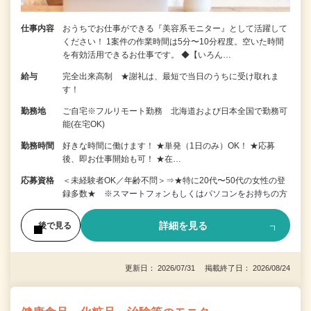
仕事内容
おうちでお仕事ができる『美容系モニター』として活躍して
ください！ 1案件の作業時間は5分〜10分程度。空いた時間
を有効活用できるお仕事です。 ◆【いろん…
給与
完全出来高制 ★謝礼は、最短で当日のうちに受け取れま
す！
勤務地
ご自宅※フルリモート勤務 北海道および日本全国で勤務可
能(在宅OK)
勤務時間
好きな時間に働けます！ ★単発（1日のみ）OK！ ★応募
後、即お仕事開始も可！ ★在…
応募資格
＜未経験者OK／年齢不問＞⇒★特に20代〜50代の女性の登
録多数★ ※スマートフォンもしくはパソコンをお持ちの方
詳細を見る
後で見る
更新日： 2026/07/31 掲載終了日： 2026/08/24