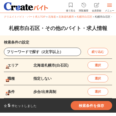
後で見る
閲覧履歴
会員登録
メニュー
クリエイトバイト・パート求人TOP
＞
北海道
＞
北海道札幌市
＞
札幌市白石区
＞
札幌市白石区・そ
札幌市白石区・その他のバイト・求人情報
検索条件の設定
絞り込む
エリア
北海道札幌市(白石区)
選択
職種
指定しない
選択
条件
歩合/出来高制
選択
5
検索条件を保存
全
件ヒットしました