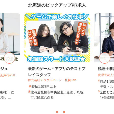
北海道のピックアップPR求人
ルジュ
最新のゲーム・アプリのテストプ
税理士事
レイスタッフ
税理士法人
kcp250
株式会社デジタルハーツ 札幌Lab.
時給1,3
時給1,075円以上
年数・ス
東/地下鉄
北海道札幌市中央区北二条西、札幌
全国どこ
、...
市北区北八条西
47都道