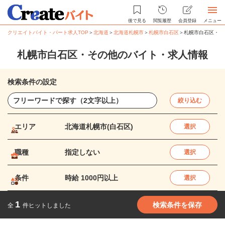
後で見る
閲覧履歴
会員登録
メニュー
クリエイトバイト・パート求人TOP
＞
北海道
＞
北海道札幌市
＞
札幌市白石区
＞
札幌市白石区・そ
札幌市白石区・その他のバイト・求人情報
検索条件の設定
絞り込む
エリア
北海道札幌市(白石区)
選択
職種
指定しない
選択
条件
時給 1000円以上
選択
1
検索条件を保存
全
件ヒットしました