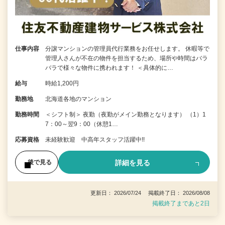
仕事内容
分譲マンションの管理員代行業務をお任せします。 休暇等で
管理人さんが不在の物件を担当するため、場所や時間はバラ
バラで様々な物件に携われます！ ＜具体的に…
給与
時給1,200円
勤務地
北海道各地のマンション
勤務時間
＜シフト制＞ 夜勤（夜勤がメイン勤務となります） （1）1
7：00～翌9：00（休憩1…
応募資格
未経験歓迎 中高年スタッフ活躍中!!
詳細を見る
後で見る
更新日： 2026/07/24 掲載終了日： 2026/08/08
掲載終了まであと2日