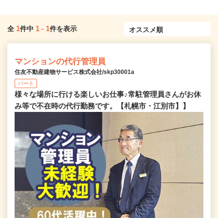
1
1
-
1
全
件中
件を表示
マンションの代行管理員
住友不動産建物サービス株式会社/skp30001a
パート
様々な場所に行ける楽しいお仕事♪常駐管理員さんがお休
み等で不在時の代行勤務です。【札幌市・江別市】】