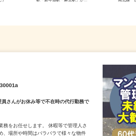
務OK（全国
北海道石狩市新港南2-718-6（「手稲
北海道
なし）
駅・新琴似駅・麻生駅」か...
南北線「
0001a
理員さんがお休み等で不在時の代行勤務で
業務をお任せします。 休暇等で管理人さ