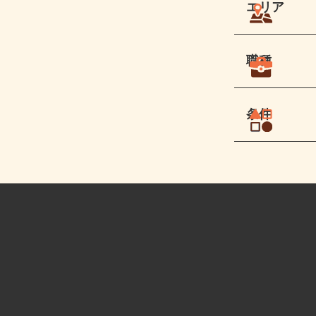
エリア
職種
条件