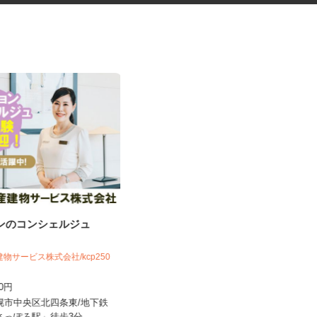
ョンのコンシェルジュ
税理士事務所の在宅勤務スタッ
フ
税理士法人サリーレ
建物サービス株式会社/kcp250
時給1,300円〜1,600円以上 ※経験
300円
年数・スキルによる