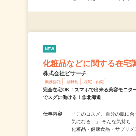
免許（AT限定可）がある方
迎！ ◎副業OK！ ◎ブラ
NEW
化粧品などに関する在宅
株式会社ビサーチ
業務委託
登録制
在宅・内職
完全在宅OK！スマホで出来る美容モニタ
でスグに働ける！@北海道
仕事内容
「このコスメ、自分の肌に