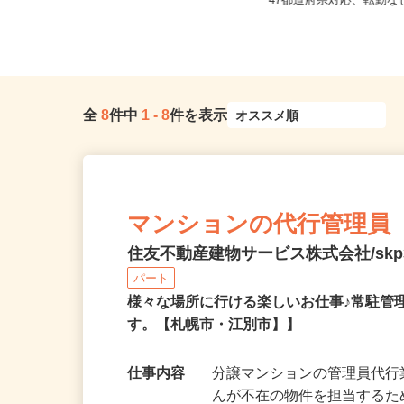
北海道札幌市中央区北四条東/地下鉄
全国どこからでも在宅勤
南北線「さっぽろ駅」徒歩3分、...
47都道府県対応、転勤
全
8
件中
1
-
8
件を表示
マンションの代行管理員
住友不動産建物サービス株式会社/skp3
パート
様々な場所に行ける楽しいお仕事♪常駐管
す。【札幌市・江別市】】
仕事内容
分譲マンションの管理員代行