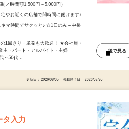
、美容モニターで解決できます♪ 気になる
メン…
制／時間額1,500円～5,000円）
自宅やお近くの店舗で間時間に働けます♪
スキマ時間でサクッと♪ ☆1日のみ～中長
みの1回きり・単発も大歓迎！ ★会社員・
事業主・パート・アルバイト・主婦
後で見
代～50代…
更新日： 2026/08/05 掲載終了日： 2026/08/30