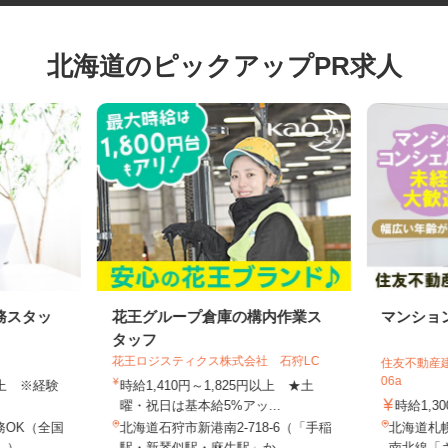
北海道のピックアップPR求人
務スタッ
花王グループ倉庫の構内作業ス
マンシ
タッフ
花王ロジスティクス株式会社 石狩LC
住友不動産
06a
円以上 ※経験
時給1,410円～1,825円以上 ★土
曜・祝日は基本給5%アッ...
時給1,