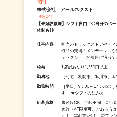
ダー）（食品・化粧品・
等）
株式会社 アールネクスト
業務委託
【未経験歓迎】シフト自由！◇自分のペー
体制も◎
仕事内容
担当のドラッグストアやデ
粧品の売場のメンテナンス
ェックシートの項目に沿って
給与
1店舗あたり1,350円以上
勤務地
北海道（札幌市、旭川市、
勤務時間
［平日］9：00～17：00
す。 ★シフトの組み方…
応募資格
未経験OK 年齢不問 直行