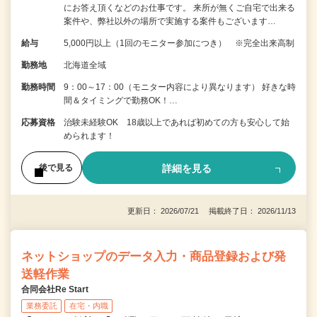
にお答え頂くなどのお仕事です。 来所が無くご自宅で出来る
案件や、弊社以外の場所で実施する案件もございます…
給与
5,000円以上（1回のモニター参加につき） ※完全出来高制
勤務地
北海道全域
勤務時間
9：00～17：00（モニター内容により異なります） 好きな時
間＆タイミングで勤務OK！…
応募資格
治験未経験OK 18歳以上であれば初めての方も安心して始
められます！
詳細を見る
後で見る
更新日： 2026/07/21 掲載終了日： 2026/11/13
ネットショップのデータ入力・商品登録および発
送軽作業
合同会社Re Start
業務委託
在宅・内職