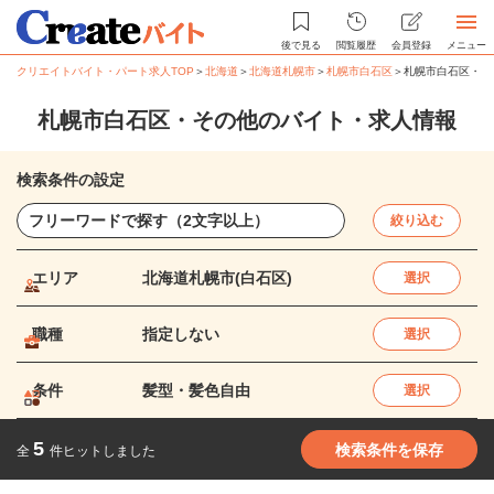
後で見る
閲覧履歴
会員登録
メニュー
クリエイトバイト・パート求人TOP
＞
北海道
＞
北海道札幌市
＞
札幌市白石区
＞
札幌市白石区・そ
札幌市白石区・その他のバイト・求人情報
検索条件の設定
絞り込む
エリア
北海道札幌市(白石区)
選択
職種
指定しない
選択
条件
髪型・髪色自由
選択
5
検索条件を保存
全
件ヒットしました