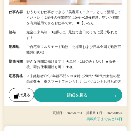
仕事内容
おうちでお仕事ができる『美容系モニター』として活躍して
ください！ 1案件の作業時間は5分〜10分程度。空いた時間
を有効活用できるお仕事です。 ◆【いろん…
給与
完全出来高制 ★謝礼は、最短で当日のうちに受け取れま
す！
勤務地
ご自宅※フルリモート勤務 北海道および日本全国で勤務可
能(在宅OK)
勤務時間
好きな時間に働けます！ ★単発（1日のみ）OK！ ★応募
後、即お仕事開始も可！ ★在…
応募資格
＜未経験者OK／年齢不問＞⇒★特に20代〜50代の女性の登
録多数★ ※スマートフォンもしくはパソコンをお持ちの方
詳細を見る
後で見る
更新日： 2026/07/31 掲載終了日： 2026/08/24
掲載終了まであと14日