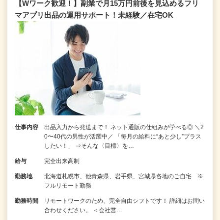
【Wワーク歓迎！】副業で月15万円前後を見込めるフリ
マアプリ出品の運用サポート！未経験／在宅OK
仕事内容
出品入力から発送まで！ ネット通販の仕組みが学べる◎ ＼2
0〜40代の男性が活躍中／ 「毎月の給料に“あと少し”プラス
したい！」 ⇒そんな〈目標〉を…
給与
完全出来高制
勤務地
北海道札幌市、他青森県、岩手県、宮城県各地のご自宅 ※
フルリモート勤務
勤務時間
リモートワークのため、完全自由シフトです！ 詳細はお問い
合わせください。 ＜会社営…