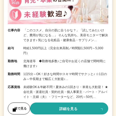
仕事内容
「このコスメ、自分の肌に合うかな？」「試してみたいけ
ど、費用が気になる…」 そんな気持ち、美容モニターで解決
できます♪ 気になる化粧品・健康食品・サプリメン…
給与
時給1,500円以上（完全出来高制／時間額1,500円～5,000
円）
勤務地
北海道等 ◆勤務地多数♪ご自宅やお近くの店舗で間時間に
働けます♪
勤務時間
1日5分～OK！好きな時間やスキマ時間でサクッと♪ ☆1日の
み～中長期まで幅広く大歓迎♪…
応募資格
未経験OK＆年齢不問！夏休みの1回きり・単発も大歓迎！ ★
会社員・派遣社員・契約社員・個人事業主・パート・アルバ
イト・主婦（夫）・フリーターなど、20代～50代…
詳細を見る
後で見る