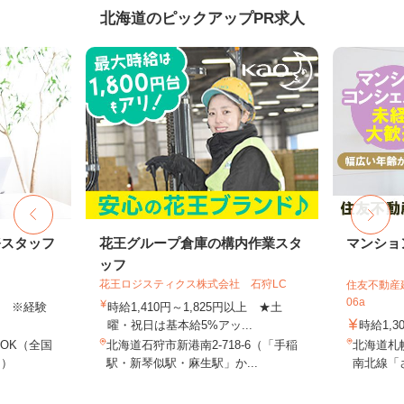
北海道のピックアップPR求人
務スタッフ
花王グループ倉庫の構内作業スタ
マンショ
ッフ
花王ロジスティクス株式会社 石狩LC
住友不動産建
06a
以上 ※経験
時給1,410円～1,825円以上 ★土
曜・祝日は基本給5%アッ...
時給1,3
OK（全国
北海道石狩市新港南2-718-6（「手稲
北海道札
し）
駅・新琴似駅・麻生駅」か...
南北線「さ