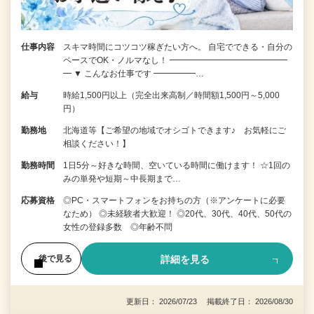
仕事内容
スキマ時間にコツコツ稼ぎたい方へ。 自宅でできる・自分の
ペースでOK・ノルマなし！ ━━━━━━━━━━━━━━
━ ▼ こんなお仕事です ━━━━━…
給与
時給1,500円以上（完全出来高制／時間額1,500円～5,000
円）
勤務地
北海道等【ご希望の地域でオシゴトできます♪ お気軽にご
相談ください！】
勤務時間
1日5分～好きな時間、空いている時間に働けます！ ☆1回の
みの単発や短期～中長期まで…
応募資格
◎PC・スマートフォンをお持ちの方（※アンケートに必要
なため） ◎未経験者大歓迎！ ◎20代、30代、40代、50代の
女性の登録多数 ◎年齢不問
詳細を見る
後で見る
更新日： 2026/07/23 掲載終了日： 2026/08/30