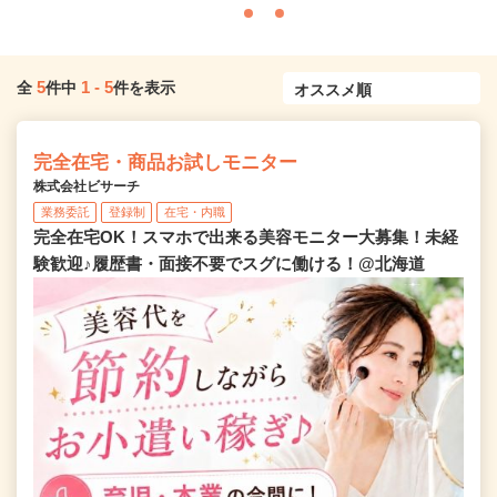
5
1
-
5
全
件中
件を表示
完全在宅・商品お試しモニター
株式会社ビサーチ
業務委託
登録制
在宅・内職
完全在宅OK！スマホで出来る美容モニター大募集！未経
験歓迎♪履歴書・面接不要でスグに働ける！@北海道