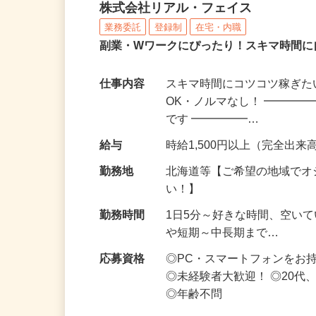
化粧品・サプリの在宅デ
株式会社リアル・フェイス
業務委託
登録制
在宅・内職
副業・Wワークにぴったり！スキマ時間に
仕事内容
スキマ時間にコツコツ稼ぎた
OK・ノルマなし！ ━━━━
です ━━━━━…
給与
時給1,500円以上（完全出来高
勤務地
北海道等【ご希望の地域でオ
い！】
勤務時間
1日5分～好きな時間、空い
や短期～中長期まで…
応募資格
◎PC・スマートフォンをお
◎未経験者大歓迎！ ◎20代