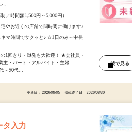
、美容モニターで解決できます♪ 気になる
メン…
制／時間額1,500円～5,000円）
自宅やお近くの店舗で間時間に働けます♪
スキマ時間でサクッと♪ ☆1日のみ～中長
みの1回きり・単発も大歓迎！ ★会社員・
事業主・パート・アルバイト・主婦
後で見
代～50代…
更新日： 2026/08/05 掲載終了日： 2026/08/30