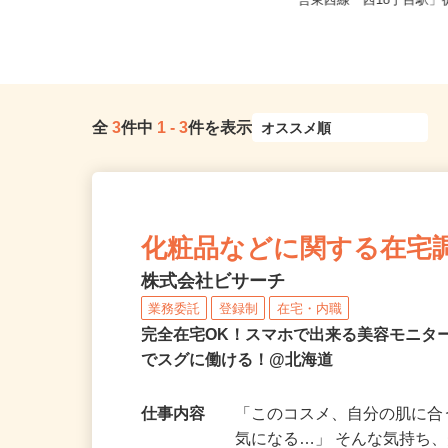
北海道札幌市中央区北四条東/地下鉄
北海道札幌市中央区北1
南北線「さっぽろ駅」徒歩3分、...
営東西線「西18丁目駅」徒
全
3
件中
1
-
3
件を表示
化粧品などに関する在宅
株式会社ビサーチ
業務委託
登録制
在宅・内職
完全在宅OK！スマホで出来る美容モニタ
でスグに働ける！@北海道
仕事内容
「このコスメ、自分の肌に