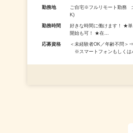
お仕事です。 ◆【いろん…
給与
完全出来高制 ★謝礼は、
勤務地
ご自宅※フルリモート勤務 
K)
勤務時間
好きな時間に働けます！ ★
開始も可！ ★在…
応募資格
＜未経験者OK／年齢不問＞
※スマートフォンもしくは