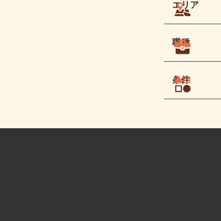
エリア
職種
条件