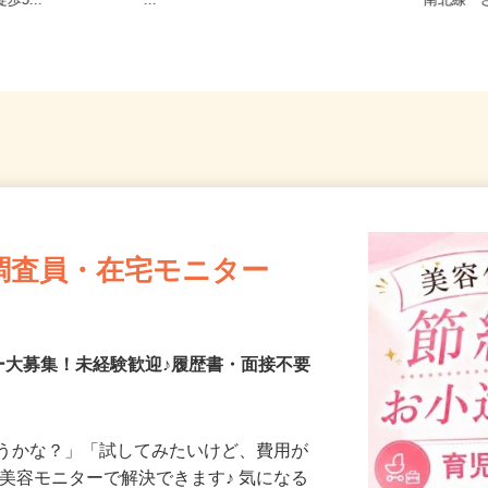
条西/札幌市
宮城県各地のご自宅 ※フルリモ
北海道
歩5...
ー...
南北線「
調査員・在宅モニター
ー大募集！未経験歓迎♪履歴書・面接不要
合うかな？」「試してみたいけど、費用が