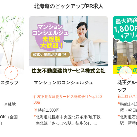
北海道のピックアップPR求人
務スタッフ
マンションのコンシェルジュ
花王グル
ッフ
花王ロジス
住友不動産建物サービス株式会社/kcp250
06a
以上 ※経験
時給1,4
時給1,300円
曜・祝日は
OK（全国
北海道札幌市中央区北四条東/地下鉄
北海道石狩
し）
南北線「さっぽろ駅」徒歩3分、...
駅・新琴