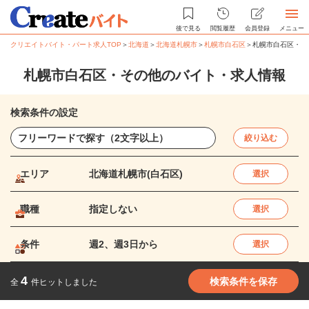
後で見る
閲覧履歴
会員登録
メニュー
クリエイトバイト・パート求人TOP
＞
北海道
＞
北海道札幌市
＞
札幌市白石区
＞
札幌市白石区・そ
札幌市白石区・その他のバイト・求人情報
検索条件の設定
絞り込む
エリア
北海道札幌市(白石区)
選択
職種
指定しない
選択
条件
週2、週3日から
選択
4
検索条件を保存
全
件ヒットしました