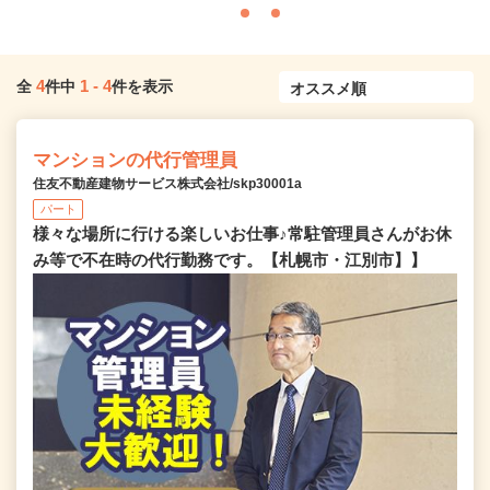
4
1
-
4
全
件中
件を表示
マンションの代行管理員
住友不動産建物サービス株式会社/skp30001a
パート
様々な場所に行ける楽しいお仕事♪常駐管理員さんがお休
み等で不在時の代行勤務です。【札幌市・江別市】】