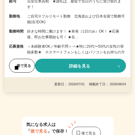
給与
完全出来高制 ★謝礼は、最短で当日のうちに受け取れま
す！
勤務地
ご自宅※フルリモート勤務 北海道および日本全国で勤務可
能(在宅OK)
勤務時間
好きな時間に働けます！ ★単発（1日のみ）OK！ ★応募
後、即お仕事開始も可！ ★在…
応募資格
＜未経験者OK／年齢不問＞⇒★特に20代〜50代の女性の登
録多数★ ※スマートフォンもしくはパソコンをお持ちの方
詳細を見る
後で見る
更新日： 2026/07/31 掲載終了日： 2026/08/24
1
気になる求人は
「
後で見る
」で保存！