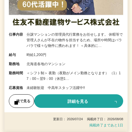
仕事内容
分譲マンションの管理員代行業務をお任せします。 休暇等で
管理人さんが不在の物件を担当するため、場所や時間はバラ
バラで様々な物件に携われます！ ＜具体的に…
給与
時給1,200円
勤務地
北海道各地のマンション
勤務時間
＜シフト制＞ 夜勤（夜勤がメイン勤務となります） （1）1
7：00～翌9：00（休憩1…
応募資格
未経験歓迎 中高年スタッフ活躍中!!
詳細を見る
後で見る
更新日： 2026/07/24 掲載終了日： 2026/08/08
掲載終了まであと1日