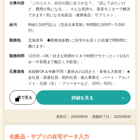
仕事内容
「このコスメ、自分の肌に合うかな？」「試してみたいけ
ど、費用が気になる…」 そんな気持ち、美容モニターで解決
できます♪ 気になる化粧品・健康食品・サプリメン…
給与
時給1,500円以上（完全出来高制／時間額1,500円～5,000
円）
勤務地
北海道等 ◆勤務地多数♪ご自宅やお近くの店舗で間時間に
働けます♪
勤務時間
1日5分～OK！好きな時間やスキマ時間でサクッと♪ ☆1日の
み～中長期まで幅広く大歓迎♪…
応募資格
未経験OK＆年齢不問！夏休みの1回きり・単発も大歓迎！ ★
会社員・派遣社員・契約社員・個人事業主・パート・アルバ
イト・主婦（夫）・フリーターなど、20代～50代…
詳細を見る
後で見る
更新日： 2026/08/05 掲載終了日： 2026/08/30
化粧品・サプリの在宅データ入力