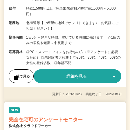
給与
時給1,500円以上（完全出来高制／時間額1,500円～5,000
円）
勤務地
北海道等【ご希望の地域でオシゴトできます♪ お気軽にご
相談ください！】
勤務時間
1日5分～好きな時間、空いている時間に働けます！ ☆1回の
みの単発や短期～中長期まで…
応募資格
◎PC・スマートフォンをお持ちの方（※アンケートに必要
なため） ◎未経験者大歓迎！ ◎20代、30代、40代、50代の
女性の登録多数 ◎年齢不問
詳細を見る
後で見る
更新日： 2026/07/23 掲載終了日： 2026/08/30
NEW
完全在宅可のアンケートモニター
株式会社 クラウドワーカー