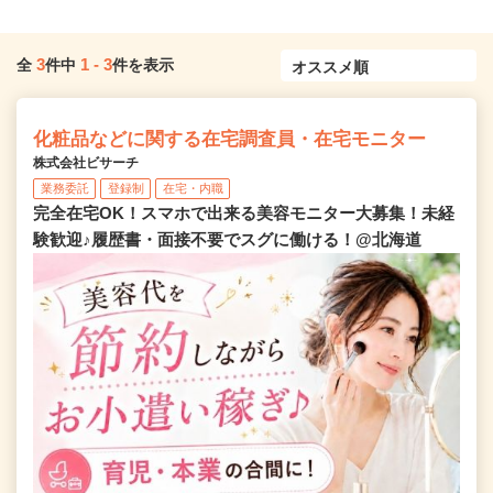
3
1
-
3
全
件中
件を表示
化粧品などに関する在宅調査員・在宅モニター
株式会社ビサーチ
業務委託
登録制
在宅・内職
完全在宅OK！スマホで出来る美容モニター大募集！未経
験歓迎♪履歴書・面接不要でスグに働ける！@北海道