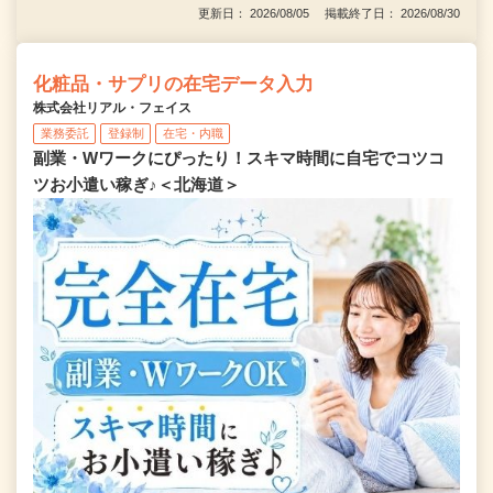
更新日： 2026/08/05 掲載終了日： 2026/08/30
化粧品・サプリの在宅データ入力
株式会社リアル・フェイス
業務委託
登録制
在宅・内職
副業・Wワークにぴったり！スキマ時間に自宅でコツコ
ツお小遣い稼ぎ♪＜北海道＞