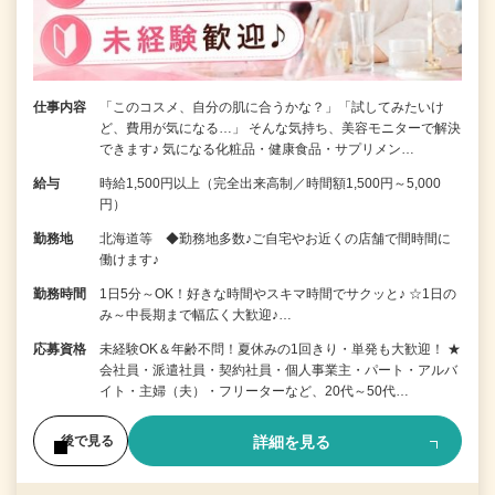
仕事内容
「このコスメ、自分の肌に合うかな？」「試してみたいけ
ど、費用が気になる…」 そんな気持ち、美容モニターで解決
できます♪ 気になる化粧品・健康食品・サプリメン…
給与
時給1,500円以上（完全出来高制／時間額1,500円～5,000
円）
勤務地
北海道等 ◆勤務地多数♪ご自宅やお近くの店舗で間時間に
働けます♪
勤務時間
1日5分～OK！好きな時間やスキマ時間でサクッと♪ ☆1日の
み～中長期まで幅広く大歓迎♪…
応募資格
未経験OK＆年齢不問！夏休みの1回きり・単発も大歓迎！ ★
会社員・派遣社員・契約社員・個人事業主・パート・アルバ
イト・主婦（夫）・フリーターなど、20代～50代…
詳細を見る
後で見る