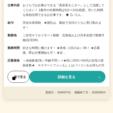
仕事内容
おうちでお仕事ができる『美容系モニター』として活躍して
ください！ 1案件の作業時間は5分〜10分程度。空いた時間
を有効活用できるお仕事です。 ◆【いろん…
給与
完全出来高制 ★謝礼は、最短で当日のうちに受け取れま
す！
勤務地
ご自宅※フルリモート勤務 北海道および日本全国で勤務可
能(在宅OK)
勤務時間
好きな時間に働けます！ ★単発（1日のみ）OK！ ★応募
後、即お仕事開始も可！ ★在…
応募資格
＜未経験者OK／年齢不問＞⇒★特に20代〜50代の女性の登
録多数★ ※スマートフォンもしくはパソコンをお持ちの方
詳細を見る
後で見る
更新日： 2026/07/31 掲載終了日： 2026/08/24
1