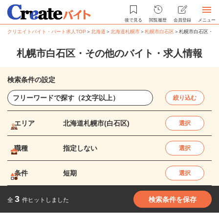
後で見る
閲覧履歴
会員登録
メニュー
クリエイトバイト・パート求人TOP
＞
北海道
＞
北海道札幌市
＞
札幌市白石区
＞
札幌市白石区・そ
札幌市白石区・その他のバイト・求人情報
検索条件の設定
絞り込む
エリア
北海道札幌市(白石区)
選択
職種
指定しない
選択
条件
短期
選択
3
検索条件を保存
全
件ヒットしました