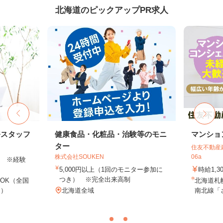
北海道のピックアップPR求人
務スタッフ
健康食品・化粧品・治験等のモニ
マンショ
ター
住友不動産建
株式会社SOUKEN
06a
以上 ※経験
5,000円以上（1回のモニター参加に
時給1,3
つき） ※完全出来高制
OK（全国
北海道札
し）
北海道全域
南北線「さ