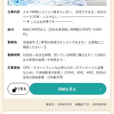
仕事内容
スキマ時間にコツコツ稼ぎたい方へ。 自宅でできる・自分の
ペースでOK・ノルマなし！ ━━━━━━━━━━━━━━
━ ▼ こんなお仕事です ━━━━━…
給与
時給1,500円以上（完全出来高制／時間額1,500円～5,000
円）
勤務地
北海道等【ご希望の地域でオシゴトできます♪ お気軽にご
相談ください！】
勤務時間
1日5分～好きな時間、空いている時間に働けます！ ☆1回の
みの単発や短期～中長期まで…
応募資格
◎PC・スマートフォンをお持ちの方（※アンケートに必要
なため） ◎未経験者大歓迎！ ◎20代、30代、40代、50代の
女性の登録多数 ◎年齢不問
詳細を見る
後で見る
更新日： 2026/07/23 掲載終了日： 2026/08/30