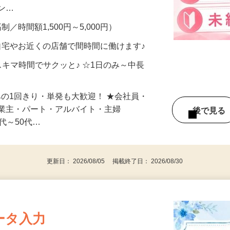
、美容モニターで解決できます♪ 気になる
メン…
制／時間額1,500円～5,000円）
自宅やお近くの店舗で間時間に働けます♪
スキマ時間でサクッと♪ ☆1日のみ～中長
みの1回きり・単発も大歓迎！ ★会社員・
事業主・パート・アルバイト・主婦
後で見
代～50代…
更新日： 2026/08/05 掲載終了日： 2026/08/30