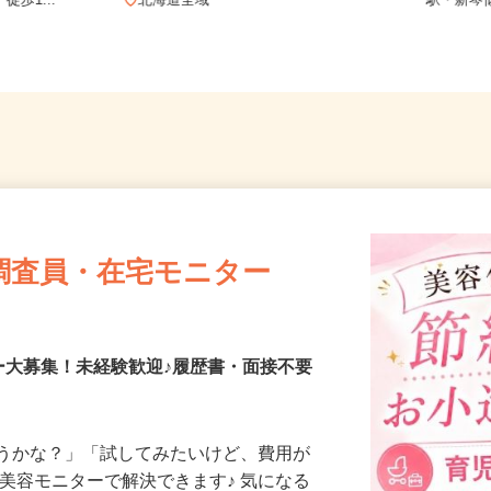
6条/札幌市
北海道石
徒歩1...
北海道全域
駅・新
調査員・在宅モニター
ー大募集！未経験歓迎♪履歴書・面接不要
合うかな？」「試してみたいけど、費用が