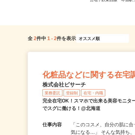
北海道石狩市新港南2-718-6（「手稲
北海道札幌市西区山の手
駅・新琴似駅・麻生駅」か...
営地下鉄東西線「琴似駅」
全
2
件中
1
-
2
件を表示
化粧品などに関する在宅
株式会社ビサーチ
業務委託
登録制
在宅・内職
完全在宅OK！スマホで出来る美容モニタ
でスグに働ける！@北海道
仕事内容
「このコスメ、自分の肌に