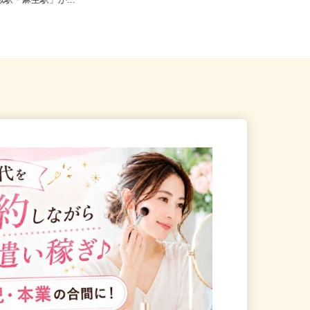
狩市新港南2-718-6（「手稲
北海道札幌市西区山の手6条/札幌市
琴似駅・麻生駅」か...
営地下鉄東西線「琴似駅」徒歩1...