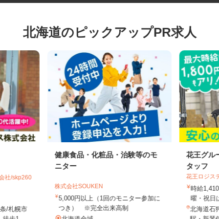
北海道のピックアップPR求人
健康食品・化粧品・治験等のモ
花王グ
ニター
タッフ
花王ロジ
社/skp260
株式会社SOUKEN
時給1,
5,000円以上（1回のモニター参加に
曜・祝日
つき） ※完全出来高制