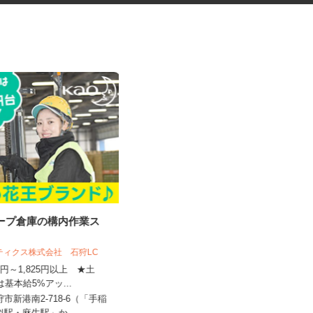
ループ倉庫の構内作業ス
マンションの管理員
スティクス株式会社 石狩LC
住友不動産建物サービス株式会社/skp260
04a
410円～1,825円以上 ★土
は基本給5%アッ...
時給1,200円