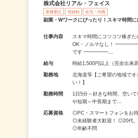
化粧品・サプリの在宅デ
株式会社リアル・フェイス
業務委託
登録制
在宅・内職
副業・Wワークにぴったり！スキマ時間に
仕事内容
スキマ時間にコツコツ稼ぎた
OK・ノルマなし！ ━━━━
です ━━━━━…
給与
時給1,500円以上（完全出来高
勤務地
北海道等【ご希望の地域でオ
い！】
勤務時間
1日5分～好きな時間、空い
や短期～中長期まで…
応募資格
◎PC・スマートフォンをお
◎未経験者大歓迎！ ◎20代