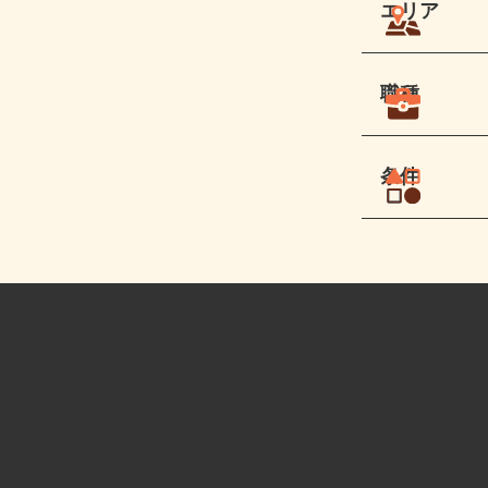
エリア
職種
条件