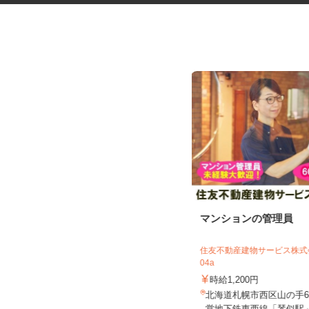
花王グループ倉庫の構内作業ス
マンションの管理員
タッフ
花王ロジスティクス株式会社 石狩LC
住友不動産建物サービス株式会
04a
時給1,410円～1,825円以上 ★土
曜・祝日は基本給5%アッ...
時給1,200円