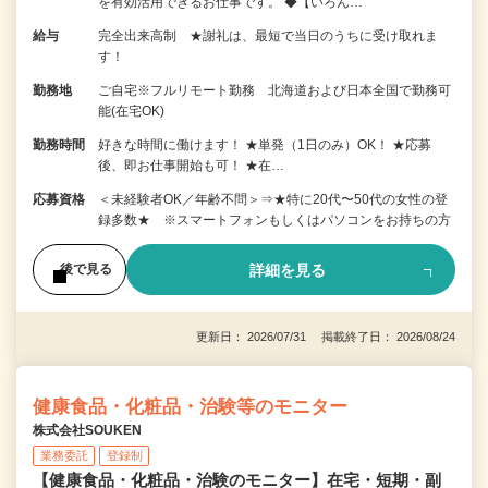
を有効活用できるお仕事です。 ◆【いろん…
給与
完全出来高制 ★謝礼は、最短で当日のうちに受け取れま
す！
勤務地
ご自宅※フルリモート勤務 北海道および日本全国で勤務可
能(在宅OK)
勤務時間
好きな時間に働けます！ ★単発（1日のみ）OK！ ★応募
後、即お仕事開始も可！ ★在…
応募資格
＜未経験者OK／年齢不問＞⇒★特に20代〜50代の女性の登
録多数★ ※スマートフォンもしくはパソコンをお持ちの方
詳細を見る
後で見る
更新日： 2026/07/31 掲載終了日： 2026/08/24
健康食品・化粧品・治験等のモニター
株式会社SOUKEN
業務委託
登録制
【健康食品・化粧品・治験のモニター】在宅・短期・副