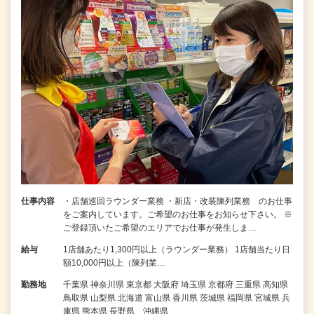
仕事内容
・店舗巡回ラウンダー業務 ・新店・改装陳列業務 のお仕事
をご案内しています。ご希望のお仕事をお知らせ下さい。 ※
ご登録頂いたご希望のエリアでお仕事が発生しま…
給与
1店舗あたり1,300円以上（ラウンダー業務） 1店舗当たり日
額10,000円以上（陳列業…
勤務地
千葉県 神奈川県 東京都 大阪府 埼玉県 京都府 三重県 高知県
鳥取県 山梨県 北海道 富山県 香川県 茨城県 福岡県 宮城県 兵
庫県 熊本県 長野県 沖縄県