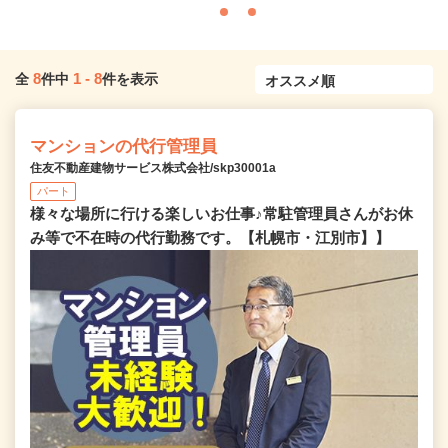
8
1
-
8
全
件中
件を表示
マンションの代行管理員
住友不動産建物サービス株式会社/skp30001a
パート
様々な場所に行ける楽しいお仕事♪常駐管理員さんがお休
み等で不在時の代行勤務です。【札幌市・江別市】】