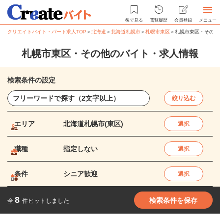
後で見る
閲覧履歴
会員登録
メニュー
クリエイトバイト・パート求人TOP
＞
北海道
＞
北海道札幌市
＞
札幌市東区
＞
札幌市東区・その他
札幌市東区・その他のバイト・求人情報
検索条件の設定
絞り込む
エリア
北海道札幌市(東区)
選択
職種
指定しない
選択
条件
シニア歓迎
選択
8
検索条件を保存
全
件ヒットしました