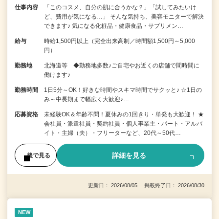
仕事内容
「このコスメ、自分の肌に合うかな？」「試してみたいけ
ど、費用が気になる…」 そんな気持ち、美容モニターで解決
できます♪ 気になる化粧品・健康食品・サプリメン…
給与
時給1,500円以上（完全出来高制／時間額1,500円～5,000
円）
勤務地
北海道等 ◆勤務地多数♪ご自宅やお近くの店舗で間時間に
働けます♪
勤務時間
1日5分～OK！好きな時間やスキマ時間でサクッと♪ ☆1日の
み～中長期まで幅広く大歓迎♪…
応募資格
未経験OK＆年齢不問！夏休みの1回きり・単発も大歓迎！ ★
会社員・派遣社員・契約社員・個人事業主・パート・アルバ
イト・主婦（夫）・フリーターなど、20代～50代…
詳細を見る
後で見る
更新日： 2026/08/05 掲載終了日： 2026/08/30
NEW