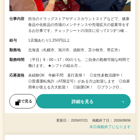
仕事内容
担当のドラッグストアやディスカウントストアなどで、健康
食品や化粧品の売場のメンテナンスや売場拡大の提案等をす
るお仕事です。チェックシートの項目に沿って1つずつ確…
給与
1店舗あたり1,350円以上
勤務地
北海道（札幌市、旭川市、函館市、苫小牧市、帯広市）
勤務時間
［平日］9：00～17：00のうち、ご自身の勤務可能な時間で
働けます。 ★シフトの組み方…
応募資格
未経験OK 年齢不問 直行直帰！ ◎女性多数活躍中！
◎普通運転免許（AT限定可）がある方は歓迎します ◎自家
用車が使える方大歓迎！ ◎副業OK！ ◎ブランクO…
詳細を見る
後で見る
更新日： 2026/07/21 掲載終了日： 2026/08/06
本日掲載終了になります