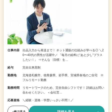
仕事内容
出品入力から発送まで！ ネット通販の仕組みが学べる◎ ＼2
0〜40代の男性が活躍中／ 「毎月の給料に“あと少し”プラス
したい！」 ⇒そんな〈目標〉を…
給与
完全出来高制
勤務地
北海道札幌市、他青森県、岩手県、宮城県各地のご自宅 ※
フルリモート勤務
勤務時間
リモートワークのため、完全自由シフトです！ 詳細はお問い
合わせください。 ＜会社営…
応募資格
＼経験・資格・学歴いっさい不問！／
詳細を見る
後で見る