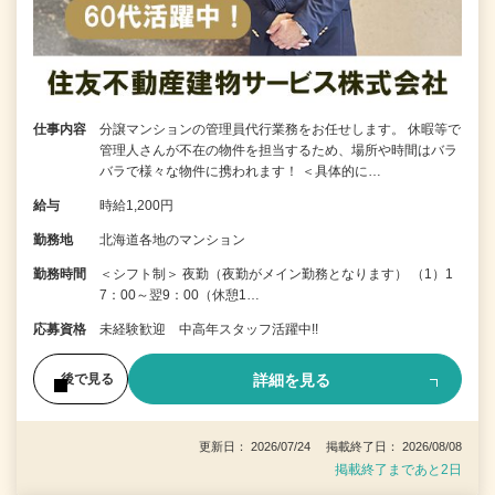
仕事内容
分譲マンションの管理員代行業務をお任せします。 休暇等で
管理人さんが不在の物件を担当するため、場所や時間はバラ
バラで様々な物件に携われます！ ＜具体的に…
給与
時給1,200円
勤務地
北海道各地のマンション
勤務時間
＜シフト制＞ 夜勤（夜勤がメイン勤務となります） （1）1
7：00～翌9：00（休憩1…
応募資格
未経験歓迎 中高年スタッフ活躍中!!
詳細を見る
後で見る
更新日： 2026/07/24 掲載終了日： 2026/08/08
掲載終了まであと2日