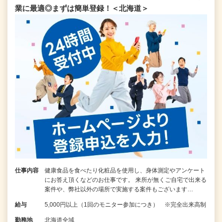
業に最適◎まずは簡単登録！＜北海道＞
仕事内容
健康食品を食べたり化粧品を使用し、身体測定やアンケート
にお答え頂くなどのお仕事です。 来所が無くご自宅で出来る
案件や、弊社以外の場所で実施する案件もございます…
給与
5,000円以上（1回のモニター参加につき） ※完全出来高制
勤務地
北海道全域