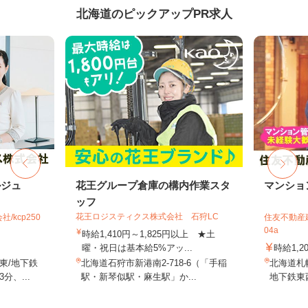
北海道のピックアップPR求人
ルジュ
花王グループ倉庫の構内作業スタ
マンショ
ッフ
花王ロジスティクス株式会社 石狩LC
kcp250
住友不動産建
04a
時給1,410円～1,825円以上 ★土
曜・祝日は基本給5%アッ...
時給1,2
東/地下鉄
北海道石狩市新港南2-718-6（「手稲
北海道札
、...
駅・新琴似駅・麻生駅」か...
地下鉄東西