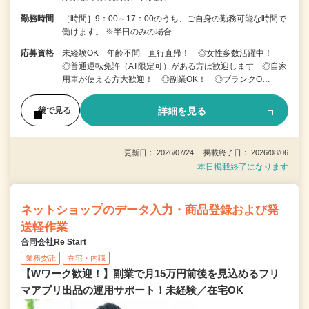
勤務時間
［時間］9：00～17：00のうち、ご自身の勤務可能な時間で
働けます。 ※半日のみの場合…
応募資格
未経験OK 年齢不問 直行直帰！ ◎女性多数活躍中！
◎普通運転免許（AT限定可）がある方は歓迎します ◎自家
用車が使える方大歓迎！ ◎副業OK！ ◎ブランクO…
詳細を見る
後で見る
更新日： 2026/07/24 掲載終了日： 2026/08/06
本日掲載終了になります
ネットショップのデータ入力・商品登録および発
送軽作業
合同会社Re Start
業務委託
在宅・内職
【Wワーク歓迎！】副業で月15万円前後を見込めるフリ
マアプリ出品の運用サポート！未経験／在宅OK