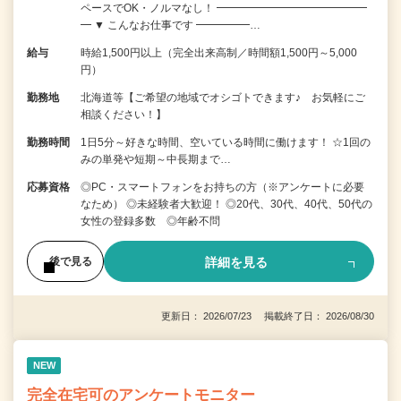
ペースでOK・ノルマなし！ ━━━━━━━━━━━━━━
━ ▼ こんなお仕事です ━━━━━…
給与
時給1,500円以上（完全出来高制／時間額1,500円～5,000
円）
勤務地
北海道等【ご希望の地域でオシゴトできます♪ お気軽にご
相談ください！】
勤務時間
1日5分～好きな時間、空いている時間に働けます！ ☆1回の
みの単発や短期～中長期まで…
応募資格
◎PC・スマートフォンをお持ちの方（※アンケートに必要
なため） ◎未経験者大歓迎！ ◎20代、30代、40代、50代の
女性の登録多数 ◎年齢不問
詳細を見る
後で見る
更新日： 2026/07/23 掲載終了日： 2026/08/30
NEW
完全在宅可のアンケートモニター