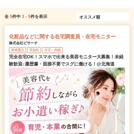
5
1
-
5
全
件中
件を表示
化粧品などに関する在宅調査員・在宅モニター
株式会社ビサーチ
業務委託
登録制
在宅・内職
完全在宅OK！スマホで出来る美容モニター大募集！未経
験歓迎♪履歴書・面接不要でスグに働ける！@北海道