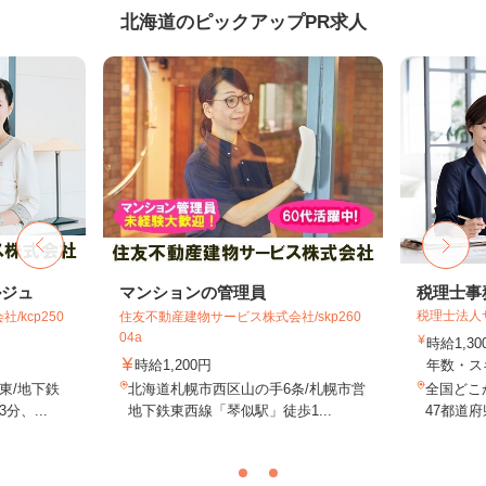
北海道のピックアップPR求人
ルジュ
マンションの管理員
税理士事
税理士法人
kcp250
住友不動産建物サービス株式会社/skp260
04a
時給1,3
時給1,200円
年数・ス
東/地下鉄
北海道札幌市西区山の手6条/札幌市営
全国どこ
、...
地下鉄東西線「琴似駅」徒歩1...
47都道