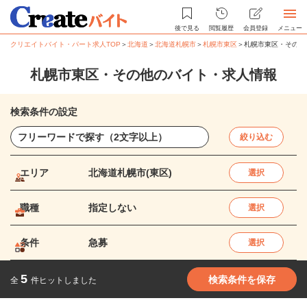
後で見る
閲覧履歴
会員登録
メニュー
クリエイトバイト・パート求人TOP
＞
北海道
＞
北海道札幌市
＞
札幌市東区
＞
札幌市東区・その他
札幌市東区・その他のバイト・求人情報
検索条件の設定
絞り込む
エリア
北海道札幌市(東区)
選択
職種
指定しない
選択
条件
急募
選択
5
検索条件を保存
全
件ヒットしました