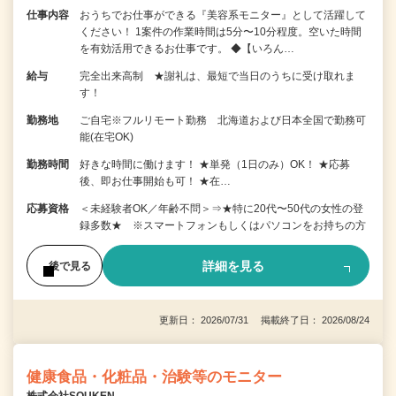
仕事内容
おうちでお仕事ができる『美容系モニター』として活躍して
ください！ 1案件の作業時間は5分〜10分程度。空いた時間
を有効活用できるお仕事です。 ◆【いろん…
給与
完全出来高制 ★謝礼は、最短で当日のうちに受け取れま
す！
勤務地
ご自宅※フルリモート勤務 北海道および日本全国で勤務可
能(在宅OK)
勤務時間
好きな時間に働けます！ ★単発（1日のみ）OK！ ★応募
後、即お仕事開始も可！ ★在…
応募資格
＜未経験者OK／年齢不問＞⇒★特に20代〜50代の女性の登
録多数★ ※スマートフォンもしくはパソコンをお持ちの方
詳細を見る
後で見る
更新日： 2026/07/31 掲載終了日： 2026/08/24
健康食品・化粧品・治験等のモニター
株式会社SOUKEN