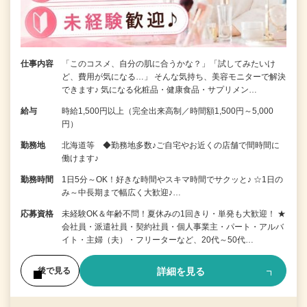
仕事内容
「このコスメ、自分の肌に合うかな？」「試してみたいけ
ど、費用が気になる…」 そんな気持ち、美容モニターで解決
できます♪ 気になる化粧品・健康食品・サプリメン…
給与
時給1,500円以上（完全出来高制／時間額1,500円～5,000
円）
勤務地
北海道等 ◆勤務地多数♪ご自宅やお近くの店舗で間時間に
働けます♪
勤務時間
1日5分～OK！好きな時間やスキマ時間でサクッと♪ ☆1日の
み～中長期まで幅広く大歓迎♪…
応募資格
未経験OK＆年齢不問！夏休みの1回きり・単発も大歓迎！ ★
会社員・派遣社員・契約社員・個人事業主・パート・アルバ
イト・主婦（夫）・フリーターなど、20代～50代…
詳細を見る
後で見る