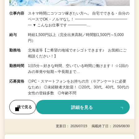
仕事内容
スキマ時間にコツコツ稼ぎたい方へ。 自宅でできる・自分の
ペースでOK・ノルマなし！ ━━━━━━━━━━━━━━
━ ▼ こんなお仕事です ━━━━━…
給与
時給1,500円以上（完全出来高制／時間額1,500円～5,000
円）
勤務地
北海道等【ご希望の地域でオシゴトできます♪ お気軽にご
相談ください！】
勤務時間
1日5分～好きな時間、空いている時間に働けます！ ☆1回の
みの単発や短期～中長期まで…
応募資格
◎PC・スマートフォンをお持ちの方（※アンケートに必要
なため） ◎未経験者大歓迎！ ◎20代、30代、40代、50代の
女性の登録多数 ◎年齢不問
詳細を見る
後で見る
更新日： 2026/07/23 掲載終了日： 2026/08/30