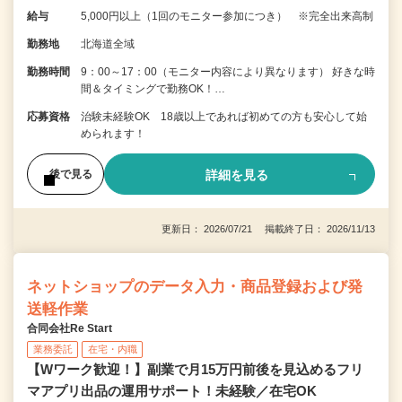
給与
5,000円以上（1回のモニター参加につき） ※完全出来高制
勤務地
北海道全域
勤務時間
9：00～17：00（モニター内容により異なります） 好きな時
間＆タイミングで勤務OK！…
応募資格
治験未経験OK 18歳以上であれば初めての方も安心して始
められます！
詳細を見る
後で見る
更新日： 2026/07/21 掲載終了日： 2026/11/13
ネットショップのデータ入力・商品登録および発
送軽作業
合同会社Re Start
業務委託
在宅・内職
【Wワーク歓迎！】副業で月15万円前後を見込めるフリ
マアプリ出品の運用サポート！未経験／在宅OK