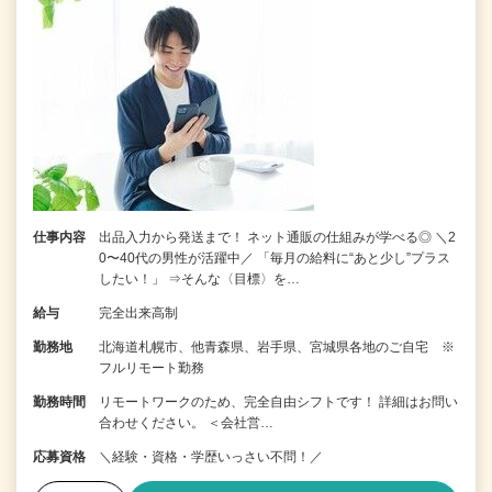
仕事内容
出品入力から発送まで！ ネット通販の仕組みが学べる◎ ＼2
0〜40代の男性が活躍中／ 「毎月の給料に“あと少し”プラス
したい！」 ⇒そんな〈目標〉を…
給与
完全出来高制
勤務地
北海道札幌市、他青森県、岩手県、宮城県各地のご自宅 ※
フルリモート勤務
勤務時間
リモートワークのため、完全自由シフトです！ 詳細はお問い
合わせください。 ＜会社営…
応募資格
＼経験・資格・学歴いっさい不問！／