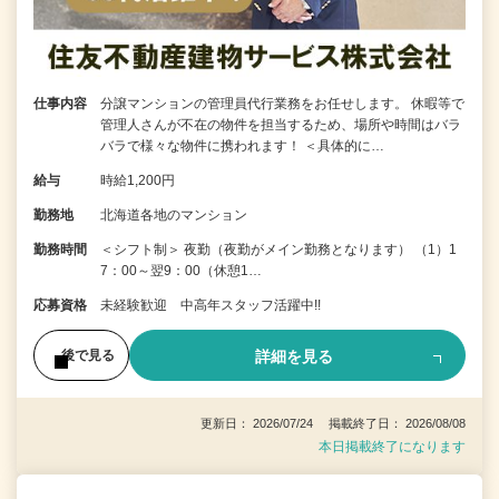
仕事内容
分譲マンションの管理員代行業務をお任せします。 休暇等で
管理人さんが不在の物件を担当するため、場所や時間はバラ
バラで様々な物件に携われます！ ＜具体的に…
給与
時給1,200円
勤務地
北海道各地のマンション
勤務時間
＜シフト制＞ 夜勤（夜勤がメイン勤務となります） （1）1
7：00～翌9：00（休憩1…
応募資格
未経験歓迎 中高年スタッフ活躍中!!
詳細を見る
後で見る
更新日： 2026/07/24 掲載終了日： 2026/08/08
本日掲載終了になります