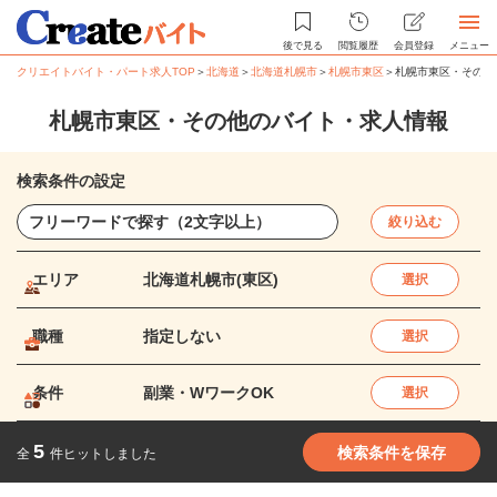
後で見る
閲覧履歴
会員登録
メニュー
クリエイトバイト・パート求人TOP
＞
北海道
＞
北海道札幌市
＞
札幌市東区
＞
札幌市東区・その他
札幌市東区・その他のバイト・求人情報
検索条件の設定
絞り込む
エリア
北海道札幌市(東区)
選択
職種
指定しない
選択
条件
副業・WワークOK
選択
5
検索条件を保存
全
件ヒットしました