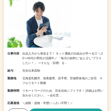
仕事内容
出品入力から発送まで！ ネット通販の仕組みが学べる◎ ＼2
0〜40代の男性が活躍中／ 「毎月の給料に“あと少し”プラス
したい！」 ⇒そんな〈目標〉を…
給与
完全出来高制
勤務地
北海道札幌市、他青森県、岩手県、宮城県各地のご自宅 ※
フルリモート勤務
勤務時間
リモートワークのため、完全自由シフトです！ 詳細はお問い
合わせください。 ＜会社営…
応募資格
＼経験・資格・学歴いっさい不問！／