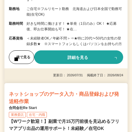
勤務地
ご自宅※フルリモート勤務 北海道および日本全国で勤務可
能(在宅OK)
勤務時間
好きな時間に働けます！ ★単発（1日のみ）OK！ ★応募
後、即お仕事開始も可！ ★在…
応募資格
＜未経験者OK／年齢不問＞⇒★特に20代〜50代の女性の登
録多数★ ※スマートフォンもしくはパソコンをお持ちの方
詳細を見る
後で見る
更新日： 2026/07/31 掲載終了日： 2026/08/24
ネットショップのデータ入力・商品登録および発
送軽作業
合同会社Re Start
業務委託
在宅・内職
【Wワーク歓迎！】副業で月15万円前後を見込めるフリ
マアプリ出品の運用サポート！未経験／在宅OK