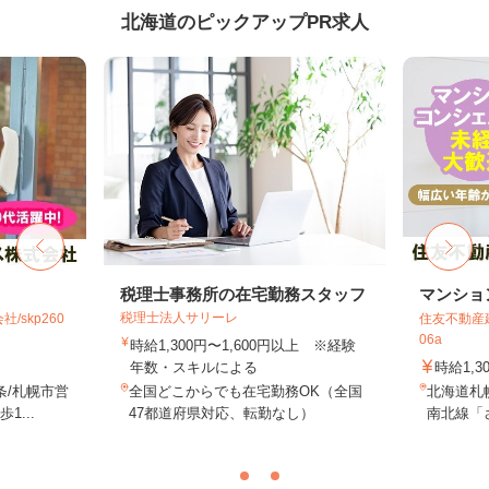
北海道のピックアップPR求人
税理士事務所の在宅勤務スタッフ
マンショ
税理士法人サリーレ
skp260
住友不動産建
06a
時給1,300円〜1,600円以上 ※経験
年数・スキルによる
時給1,3
条/札幌市営
全国どこからでも在宅勤務OK（全国
北海道札
...
47都道府県対応、転勤なし）
南北線「さ