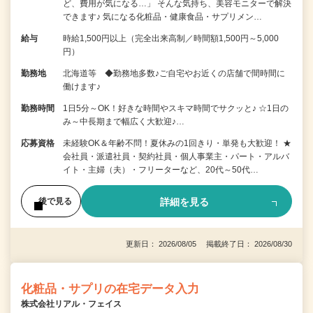
ど、費用が気になる…」 そんな気持ち、美容モニターで解決
できます♪ 気になる化粧品・健康食品・サプリメン…
給与
時給1,500円以上（完全出来高制／時間額1,500円～5,000
円）
勤務地
北海道等 ◆勤務地多数♪ご自宅やお近くの店舗で間時間に
働けます♪
勤務時間
1日5分～OK！好きな時間やスキマ時間でサクッと♪ ☆1日の
み～中長期まで幅広く大歓迎♪…
応募資格
未経験OK＆年齢不問！夏休みの1回きり・単発も大歓迎！ ★
会社員・派遣社員・契約社員・個人事業主・パート・アルバ
イト・主婦（夫）・フリーターなど、20代～50代…
詳細を見る
後で見る
更新日： 2026/08/05 掲載終了日： 2026/08/30
化粧品・サプリの在宅データ入力
株式会社リアル・フェイス