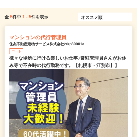
5
1
-
5
全
件中
件を表示
マンションの代行管理員
住友不動産建物サービス株式会社/skp30001a
パート
様々な場所に行ける楽しいお仕事♪常駐管理員さんがお休
み等で不在時の代行勤務です。【札幌市・江別市】】