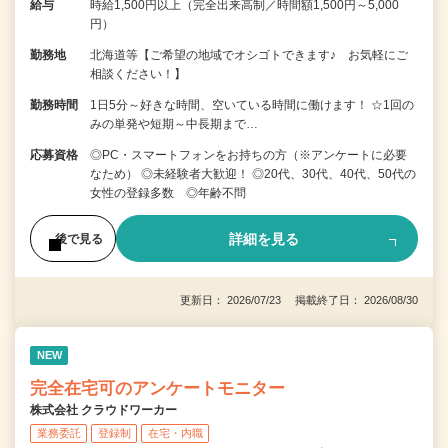
給与
時給1,500円以上（完全出来高制／時間額1,500円～5,000
円）
勤務地
北海道等【ご希望の地域でオシゴトできます♪ お気軽にご
相談ください！】
勤務時間
1日5分～好きな時間、空いている時間に働けます！ ☆1回の
みの単発や短期～中長期まで…
応募資格
◎PC・スマートフォンをお持ちの方（※アンケートに必要
なため） ◎未経験者大歓迎！ ◎20代、30代、40代、50代の
女性の登録多数 ◎年齢不問
詳細を見る
後で見る
更新日： 2026/07/23 掲載終了日： 2026/08/30
NEW
完全在宅可のアンケートモニター
株式会社 クラウドワーカー
業務委託
登録制
在宅・内職