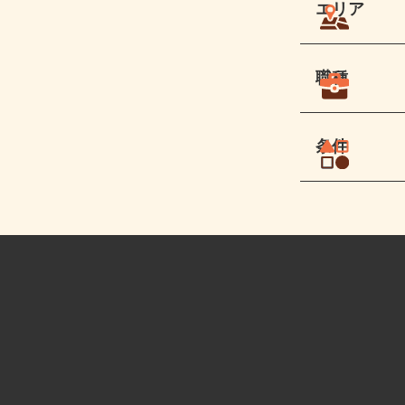
エリア
職種
条件