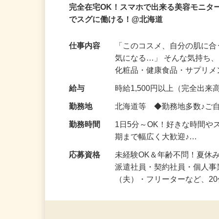
業務委託
登録制
在宅・内職
完全在宅OK！スマホで出来る美容モニタ
でスグに働ける！@北海道
仕事内容
「このコスメ、自分の肌に
気になる…」 そんな気持ち
化粧品・健康食品・サプリ
給与
時給1,500円以上（完全出来高
勤務地
北海道等 ◆勤務地多数♪ご
勤務時間
1日5分～OK！好きな時間や
期まで幅広く大歓迎♪…
応募資格
未経験OK＆年齢不問！夏休
派遣社員・契約社員・個人
（夫）・フリーターなど、20