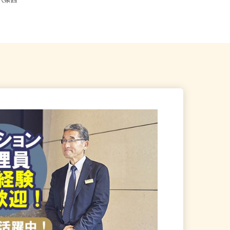
札幌市中央区北二条西、札幌
ご自宅※フルリモート勤務 北海道
北八条西
および日本全国で勤務可能(在宅O...