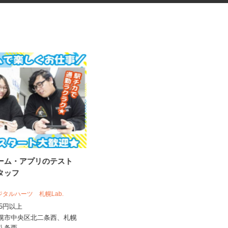
ゲーム・アプリのテスト
完全在宅可のアンケートモニタ
スタッフ
ー
株式会社 クラウドワーカー
デジタルハーツ 札幌Lab.
完全出来高制 ★謝礼は、最短で当
,075円以上
日のうちに受け取れます！