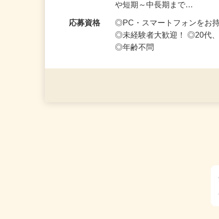
勤務時間
1日5分～好きな時間、空い
や短期～中長期まで…
応募資格
◎PC・スマートフォンをお
◎未経験者大歓迎！ ◎20代
◎年齢不問