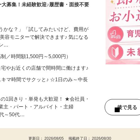
ー大募集！未経験歓迎♪履歴書・面接不要
合うかな？」「試してみたいけど、費用が
、美容モニターで解決できます♪ 気になる
メン…
制／時間額1,500円～5,000円）
自宅やお近くの店舗で間時間に働けます♪
スキマ時間でサクッと♪ ☆1日のみ～中長
みの1回きり・単発も大歓迎！ ★会社員・
事業主・パート・アルバイト・主婦
後で見
代～50代…