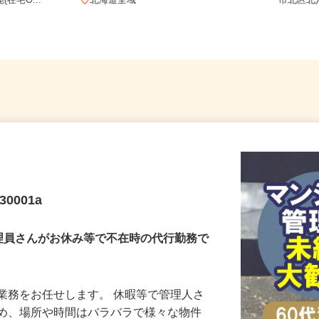
務 北海道
北海道
在宅O...
北海道全域
市北区
0001a
理員さんがお休み等で不在時の代行勤務で
業務をお任せします。 休暇等で管理人さ