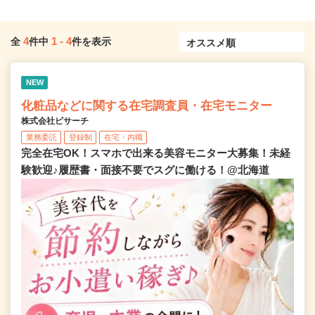
4
1
-
4
全
件中
件を表示
NEW
化粧品などに関する在宅調査員・在宅モニター
株式会社ビサーチ
業務委託
登録制
在宅・内職
完全在宅OK！スマホで出来る美容モニター大募集！未経
験歓迎♪履歴書・面接不要でスグに働ける！@北海道