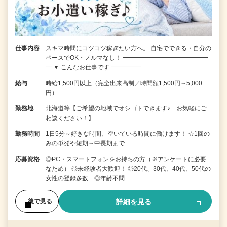
仕事内容
スキマ時間にコツコツ稼ぎたい方へ。 自宅でできる・自分の
ペースでOK・ノルマなし！ ━━━━━━━━━━━━━━
━ ▼ こんなお仕事です ━━━━━…
給与
時給1,500円以上（完全出来高制／時間額1,500円～5,000
円）
勤務地
北海道等【ご希望の地域でオシゴトできます♪ お気軽にご
相談ください！】
勤務時間
1日5分～好きな時間、空いている時間に働けます！ ☆1回の
みの単発や短期～中長期まで…
応募資格
◎PC・スマートフォンをお持ちの方（※アンケートに必要
なため） ◎未経験者大歓迎！ ◎20代、30代、40代、50代の
女性の登録多数 ◎年齢不問
詳細を見る
後で見る