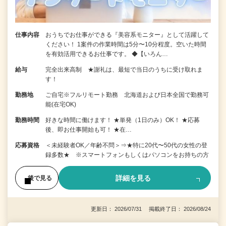
仕事内容
おうちでお仕事ができる『美容系モニター』として活躍して
ください！ 1案件の作業時間は5分〜10分程度。空いた時間
を有効活用できるお仕事です。 ◆【いろん…
給与
完全出来高制 ★謝礼は、最短で当日のうちに受け取れま
す！
勤務地
ご自宅※フルリモート勤務 北海道および日本全国で勤務可
能(在宅OK)
勤務時間
好きな時間に働けます！ ★単発（1日のみ）OK！ ★応募
後、即お仕事開始も可！ ★在…
応募資格
＜未経験者OK／年齢不問＞⇒★特に20代〜50代の女性の登
録多数★ ※スマートフォンもしくはパソコンをお持ちの方
詳細を見る
後で見る
更新日： 2026/07/31 掲載終了日： 2026/08/24