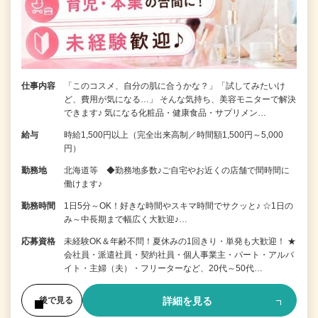
仕事内容
「このコスメ、自分の肌に合うかな？」「試してみたいけ
ど、費用が気になる…」 そんな気持ち、美容モニターで解決
できます♪ 気になる化粧品・健康食品・サプリメン…
給与
時給1,500円以上（完全出来高制／時間額1,500円～5,000
円）
勤務地
北海道等 ◆勤務地多数♪ご自宅やお近くの店舗で間時間に
働けます♪
勤務時間
1日5分～OK！好きな時間やスキマ時間でサクッと♪ ☆1日の
み～中長期まで幅広く大歓迎♪…
応募資格
未経験OK＆年齢不問！夏休みの1回きり・単発も大歓迎！ ★
会社員・派遣社員・契約社員・個人事業主・パート・アルバ
イト・主婦（夫）・フリーターなど、20代～50代…
詳細を見る
後で見る