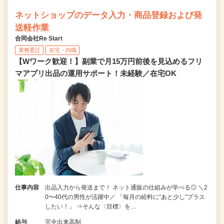
ネットショップのデータ入力・商品登録および発
送軽作業
合同会社Re Start
業務委託
在宅・内職
【Wワーク歓迎！】副業で月15万円前後を見込めるフリ
マアプリ出品の運用サポート！未経験／在宅OK
仕事内容
出品入力から発送まで！ ネット通販の仕組みが学べる◎ ＼2
0〜40代の男性が活躍中／ 「毎月の給料に“あと少し”プラス
したい！」 ⇒そんな〈目標〉を…
給与
完全出来高制