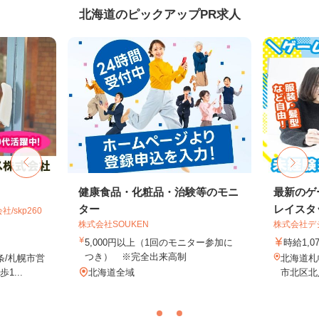
北海道のピックアップPR求人
健康食品・化粧品・治験等のモニ
最新のゲ
ター
レイスタ
skp260
株式会社SOUKEN
株式会社デジ
5,000円以上（1回のモニター参加に
時給1,0
つき） ※完全出来高制
条/札幌市営
北海道札
...
北海道全域
市北区北