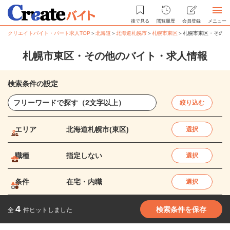
後で見る
閲覧履歴
会員登録
メニュー
クリエイトバイト・パート求人TOP
＞
北海道
＞
北海道札幌市
＞
札幌市東区
＞
札幌市東区・その他
札幌市東区・その他のバイト・求人情報
検索条件の設定
絞り込む
エリア
北海道札幌市(東区)
選択
職種
指定しない
選択
条件
在宅・内職
選択
4
検索条件を保存
全
件ヒットしました