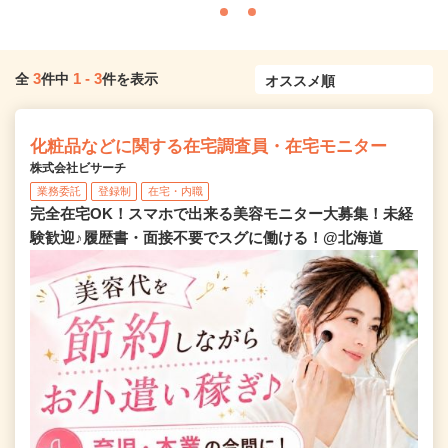
3
1
-
3
全
件中
件を表示
化粧品などに関する在宅調査員・在宅モニター
株式会社ビサーチ
業務委託
登録制
在宅・内職
完全在宅OK！スマホで出来る美容モニター大募集！未経
験歓迎♪履歴書・面接不要でスグに働ける！@北海道