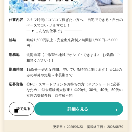
仕事内容
スキマ時間にコツコツ稼ぎたい方へ。 自宅でできる・自分の
ペースでOK・ノルマなし！ ━━━━━━━━━━━━━━
━ ▼ こんなお仕事です ━━━━━…
給与
時給1,500円以上（完全出来高制／時間額1,500円～5,000
円）
勤務地
北海道等【ご希望の地域でオシゴトできます♪ お気軽にご
相談ください！】
勤務時間
1日5分～好きな時間、空いている時間に働けます！ ☆1回の
みの単発や短期～中長期まで…
応募資格
◎PC・スマートフォンをお持ちの方（※アンケートに必要
なため） ◎未経験者大歓迎！ ◎20代、30代、40代、50代の
女性の登録多数 ◎年齢不問
詳細を見る
後で見る
更新日： 2026/07/23 掲載終了日： 2026/08/30