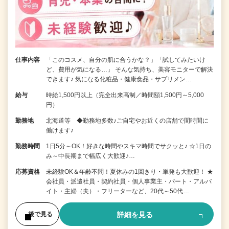
仕事内容
「このコスメ、自分の肌に合うかな？」「試してみたいけ
ど、費用が気になる…」 そんな気持ち、美容モニターで解決
できます♪ 気になる化粧品・健康食品・サプリメン…
給与
時給1,500円以上（完全出来高制／時間額1,500円～5,000
円）
勤務地
北海道等 ◆勤務地多数♪ご自宅やお近くの店舗で間時間に
働けます♪
勤務時間
1日5分～OK！好きな時間やスキマ時間でサクッと♪ ☆1日の
み～中長期まで幅広く大歓迎♪…
応募資格
未経験OK＆年齢不問！夏休みの1回きり・単発も大歓迎！ ★
会社員・派遣社員・契約社員・個人事業主・パート・アルバ
イト・主婦（夫）・フリーターなど、20代～50代…
詳細を見る
後で見る