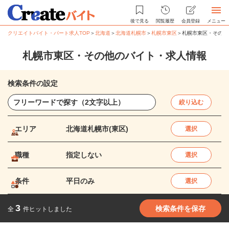
後で見る
閲覧履歴
会員登録
メニュー
クリエイトバイト・パート求人TOP
＞
北海道
＞
北海道札幌市
＞
札幌市東区
＞
札幌市東区・その他
札幌市東区・その他のバイト・求人情報
検索条件の設定
絞り込む
エリア
北海道札幌市(東区)
選択
職種
指定しない
選択
条件
平日のみ
選択
3
検索条件を保存
全
件ヒットしました