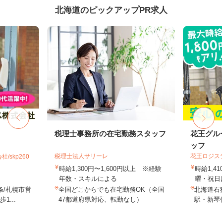
北海道のピックアップPR求人
税理士事務所の在宅勤務スタッフ
花王グル
ッフ
税理士法人サリーレ
花王ロジス
skp260
時給1,300円〜1,600円以上 ※経験
時給1,4
年数・スキルによる
曜・祝日は
条/札幌市営
全国どこからでも在宅勤務OK（全国
北海道石狩
...
47都道府県対応、転勤なし）
駅・新琴