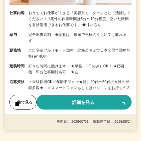
仕事内容
おうちでお仕事ができる『美容系モニター』として活躍して
ください！ 1案件の作業時間は5分〜10分程度。空いた時間
を有効活用できるお仕事です。 ◆【いろん…
給与
完全出来高制 ★謝礼は、最短で当日のうちに受け取れま
す！
勤務地
ご自宅※フルリモート勤務 北海道および日本全国で勤務可
能(在宅OK)
勤務時間
好きな時間に働けます！ ★単発（1日のみ）OK！ ★応募
後、即お仕事開始も可！ ★在…
応募資格
＜未経験者OK／年齢不問＞⇒★特に20代〜50代の女性の登
録多数★ ※スマートフォンもしくはパソコンをお持ちの方
詳細を見る
後で見る
更新日： 2026/07/31 掲載終了日： 2026/08/24