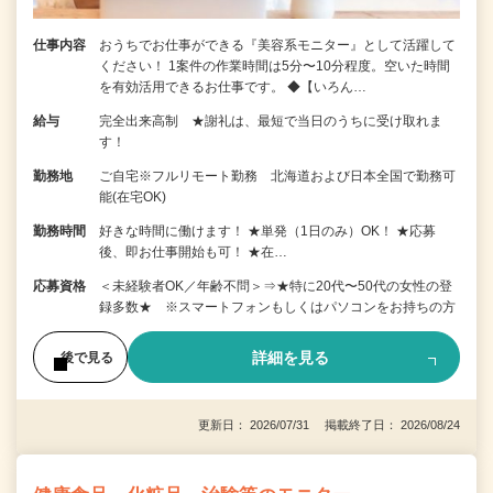
仕事内容
おうちでお仕事ができる『美容系モニター』として活躍して
ください！ 1案件の作業時間は5分〜10分程度。空いた時間
を有効活用できるお仕事です。 ◆【いろん…
給与
完全出来高制 ★謝礼は、最短で当日のうちに受け取れま
す！
勤務地
ご自宅※フルリモート勤務 北海道および日本全国で勤務可
能(在宅OK)
勤務時間
好きな時間に働けます！ ★単発（1日のみ）OK！ ★応募
後、即お仕事開始も可！ ★在…
応募資格
＜未経験者OK／年齢不問＞⇒★特に20代〜50代の女性の登
録多数★ ※スマートフォンもしくはパソコンをお持ちの方
詳細を見る
後で見る
更新日： 2026/07/31 掲載終了日： 2026/08/24