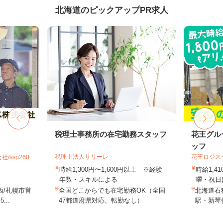
北海道のピックアップPR求人
税理士事務所の在宅勤務スタッフ
花王グル
ッフ
税理士法人サリーレ
花王ロジス
ssp260
時給1,300円〜1,600円以上 ※経験
時給1,4
年数・スキルによる
曜・祝日は
西/札幌市営
全国どこからでも在宅勤務OK（全国
北海道石狩
..
47都道府県対応、転勤なし）
駅・新琴