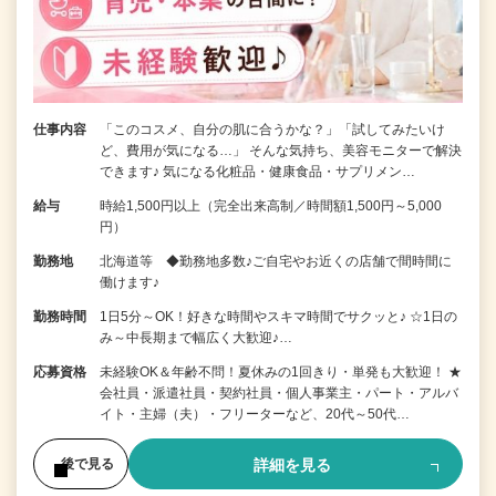
仕事内容
「このコスメ、自分の肌に合うかな？」「試してみたいけ
ど、費用が気になる…」 そんな気持ち、美容モニターで解決
できます♪ 気になる化粧品・健康食品・サプリメン…
給与
時給1,500円以上（完全出来高制／時間額1,500円～5,000
円）
勤務地
北海道等 ◆勤務地多数♪ご自宅やお近くの店舗で間時間に
働けます♪
勤務時間
1日5分～OK！好きな時間やスキマ時間でサクッと♪ ☆1日の
み～中長期まで幅広く大歓迎♪…
応募資格
未経験OK＆年齢不問！夏休みの1回きり・単発も大歓迎！ ★
会社員・派遣社員・契約社員・個人事業主・パート・アルバ
イト・主婦（夫）・フリーターなど、20代～50代…
詳細を見る
後で見る