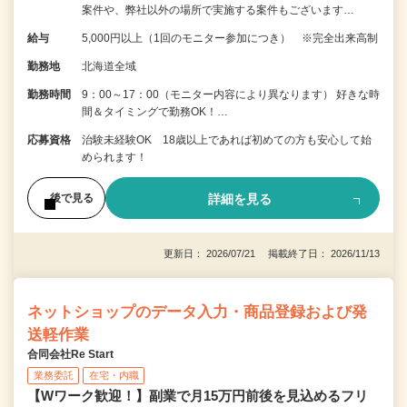
案件や、弊社以外の場所で実施する案件もございます…
給与
5,000円以上（1回のモニター参加につき） ※完全出来高制
勤務地
北海道全域
勤務時間
9：00～17：00（モニター内容により異なります） 好きな時
間＆タイミングで勤務OK！…
応募資格
治験未経験OK 18歳以上であれば初めての方も安心して始
められます！
詳細を見る
後で見る
更新日： 2026/07/21 掲載終了日： 2026/11/13
ネットショップのデータ入力・商品登録および発
送軽作業
合同会社Re Start
業務委託
在宅・内職
【Wワーク歓迎！】副業で月15万円前後を見込めるフリ