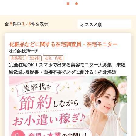
5
1
-
5
全
件中
件を表示
化粧品などに関する在宅調査員・在宅モニター
株式会社ビサーチ
業務委託
登録制
在宅・内職
完全在宅OK！スマホで出来る美容モニター大募集！未経
験歓迎♪履歴書・面接不要でスグに働ける！@北海道