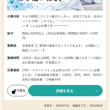
仕事内容
スキマ時間にコツコツ稼ぎたい方へ。 自宅でできる・自分の
ペースでOK・ノルマなし！ ━━━━━━━━━━━━━━
━ ▼ こんなお仕事です ━━━━━…
給与
時給1,500円以上（完全出来高制／時間額1,500円～5,000
円）
勤務地
北海道等【ご希望の地域でオシゴトできます♪ お気軽にご
相談ください！】
勤務時間
1日5分～好きな時間、空いている時間に働けます！ ☆1回の
みの単発や短期～中長期まで…
応募資格
◎PC・スマートフォンをお持ちの方（※アンケートに必要
なため） ◎未経験者大歓迎！ ◎20代、30代、40代、50代の
女性の登録多数 ◎年齢不問
詳細を見る
後で見る
更新日： 2026/07/23 掲載終了日： 2026/08/30