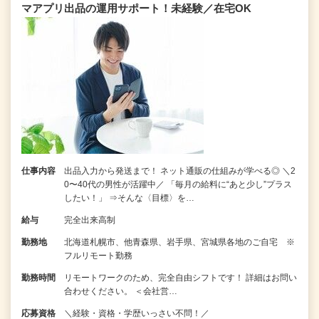
マアプリ出品の運用サポート！未経験／在宅OK
仕事内容
出品入力から発送まで！ ネット通販の仕組みが学べる◎ ＼2
0〜40代の男性が活躍中／ 「毎月の給料に“あと少し”プラス
したい！」 ⇒そんな〈目標〉を…
給与
完全出来高制
勤務地
北海道札幌市、他青森県、岩手県、宮城県各地のご自宅 ※
フルリモート勤務
勤務時間
リモートワークのため、完全自由シフトです！ 詳細はお問い
合わせください。 ＜会社営…
応募資格
＼経験・資格・学歴いっさい不問！／