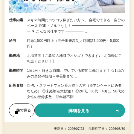
仕事内容
スキマ時間にコツコツ稼ぎたい方へ。 自宅でできる・自分の
ペースでOK・ノルマなし！ ━━━━━━━━━━━━━━
━ ▼ こんなお仕事です ━━━━━…
給与
時給1,500円以上（完全出来高制／時間額1,500円～5,000
円）
勤務地
北海道等【ご希望の地域でオシゴトできます♪ お気軽にご
相談ください！】
勤務時間
1日5分～好きな時間、空いている時間に働けます！ ☆1回の
みの単発や短期～中長期まで…
応募資格
◎PC・スマートフォンをお持ちの方（※アンケートに必要
なため） ◎未経験者大歓迎！ ◎20代、30代、40代、50代の
女性の登録多数 ◎年齢不問
詳細を見る
後で見る
更新日： 2026/07/23 掲載終了日： 2026/08/30