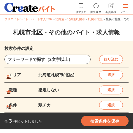
後で見る
閲覧履歴
会員登録
メニュー
クリエイトバイト・パート求人TOP
＞
北海道
＞
北海道札幌市
＞
札幌市北区
＞
札幌市北区・その他
札幌市北区・その他のバイト・求人情報
検索条件の設定
絞り込む
エリア
北海道札幌市(北区)
選択
職種
指定しない
選択
条件
駅チカ
選択
3
検索条件を保存
全
件ヒットしました