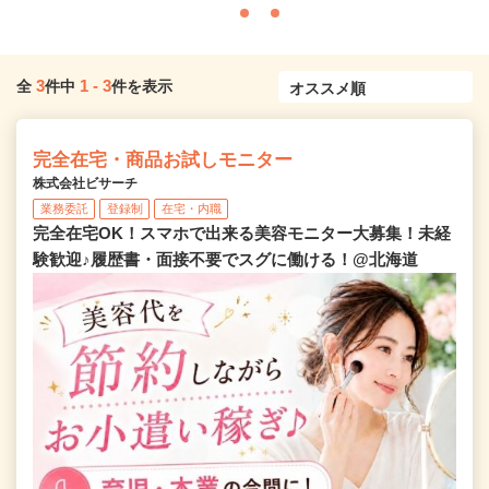
3
1
-
3
全
件中
件を表示
完全在宅・商品お試しモニター
株式会社ビサーチ
業務委託
登録制
在宅・内職
完全在宅OK！スマホで出来る美容モニター大募集！未経
験歓迎♪履歴書・面接不要でスグに働ける！@北海道