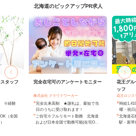
北海道のピックアップPR求人
務スタッフ
完全在宅可のアンケートモニター
花王グル
ッフ
株式会社 クラウドワーカー
花王ロジス
以上 ※経験
完全出来高制 ★謝礼は、最短で当
時給1,4
日のうちに受け取れます！
曜・祝日は
OK（全国
ご自宅※フルリモート勤務 北海道
北海道石狩
し）
および日本全国で勤務可能(在宅O...
駅・新琴