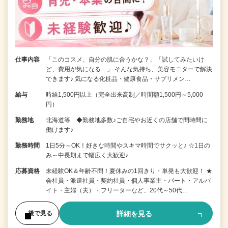
仕事内容
「このコスメ、自分の肌に合うかな？」「試してみたいけ
ど、費用が気になる…」 そんな気持ち、美容モニターで解決
できます♪ 気になる化粧品・健康食品・サプリメン…
給与
時給1,500円以上（完全出来高制／時間額1,500円～5,000
円）
勤務地
北海道等 ◆勤務地多数♪ご自宅やお近くの店舗で間時間に
働けます♪
勤務時間
1日5分～OK！好きな時間やスキマ時間でサクッと♪ ☆1日の
み～中長期まで幅広く大歓迎♪…
応募資格
未経験OK＆年齢不問！夏休みの1回きり・単発も大歓迎！ ★
会社員・派遣社員・契約社員・個人事業主・パート・アルバ
イト・主婦（夫）・フリーターなど、20代～50代…
詳細を見る
後で見る