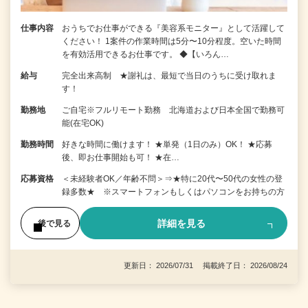
仕事内容
おうちでお仕事ができる『美容系モニター』として活躍して
ください！ 1案件の作業時間は5分〜10分程度。空いた時間
を有効活用できるお仕事です。 ◆【いろん…
給与
完全出来高制 ★謝礼は、最短で当日のうちに受け取れま
す！
勤務地
ご自宅※フルリモート勤務 北海道および日本全国で勤務可
能(在宅OK)
勤務時間
好きな時間に働けます！ ★単発（1日のみ）OK！ ★応募
後、即お仕事開始も可！ ★在…
応募資格
＜未経験者OK／年齢不問＞⇒★特に20代〜50代の女性の登
録多数★ ※スマートフォンもしくはパソコンをお持ちの方
詳細を見る
後で見る
更新日： 2026/07/31 掲載終了日： 2026/08/24