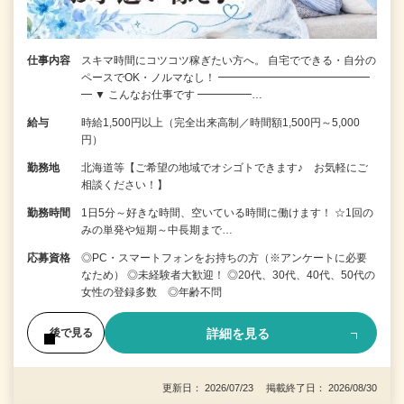
仕事内容
スキマ時間にコツコツ稼ぎたい方へ。 自宅でできる・自分の
ペースでOK・ノルマなし！ ━━━━━━━━━━━━━━
━ ▼ こんなお仕事です ━━━━━…
給与
時給1,500円以上（完全出来高制／時間額1,500円～5,000
円）
勤務地
北海道等【ご希望の地域でオシゴトできます♪ お気軽にご
相談ください！】
勤務時間
1日5分～好きな時間、空いている時間に働けます！ ☆1回の
みの単発や短期～中長期まで…
応募資格
◎PC・スマートフォンをお持ちの方（※アンケートに必要
なため） ◎未経験者大歓迎！ ◎20代、30代、40代、50代の
女性の登録多数 ◎年齢不問
詳細を見る
後で見る
更新日： 2026/07/23 掲載終了日： 2026/08/30