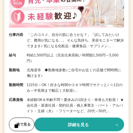
仕事内容
「このコスメ、自分の肌に合うかな？」「試してみたいけ
ど、費用が気になる…」 そんな気持ち、美容モニターで解決
できます♪ 気になる化粧品・健康食品・サプリメン…
給与
時給1,500円以上（完全出来高制／時間額1,500円～5,000
円）
勤務地
北海道等 ◆勤務地多数♪ご自宅やお近くの店舗で間時間に
働けます♪
勤務時間
1日5分～OK！好きな時間やスキマ時間でサクッと♪ ☆1日の
み～中長期まで幅広く大歓迎♪…
応募資格
未経験OK＆年齢不問！夏休みの1回きり・単発も大歓迎！ ★
会社員・派遣社員・契約社員・個人事業主・パート・アルバ
イト・主婦（夫）・フリーターなど、20代～50代…
詳細を見る
後で見る