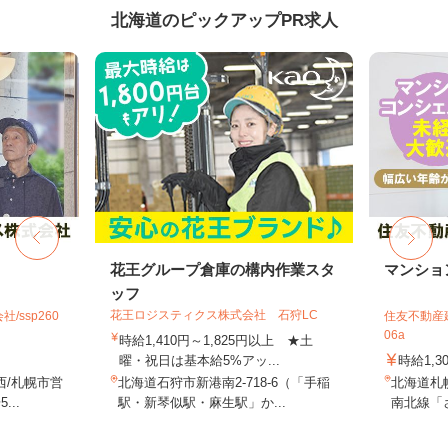
北海道のピックアップPR求人
花王グループ倉庫の構内作業スタ
マンショ
ッフ
花王ロジスティクス株式会社 石狩LC
ssp260
住友不動産建
06a
時給1,410円～1,825円以上 ★土
曜・祝日は基本給5%アッ...
時給1,3
西/札幌市営
北海道石狩市新港南2-718-6（「手稲
北海道札
..
駅・新琴似駅・麻生駅」か...
南北線「さ