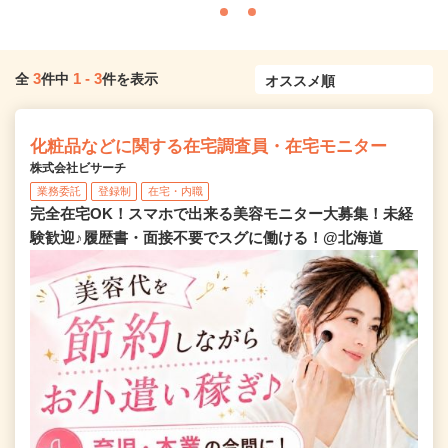
3
1
-
3
全
件中
件を表示
化粧品などに関する在宅調査員・在宅モニター
株式会社ビサーチ
業務委託
登録制
在宅・内職
完全在宅OK！スマホで出来る美容モニター大募集！未経
験歓迎♪履歴書・面接不要でスグに働ける！@北海道