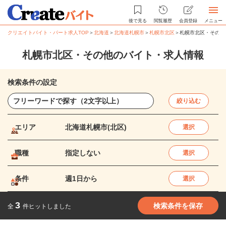
後で見る
閲覧履歴
会員登録
メニュー
クリエイトバイト・パート求人TOP
＞
北海道
＞
北海道札幌市
＞
札幌市北区
＞
札幌市北区・その他
札幌市北区・その他のバイト・求人情報
検索条件の設定
絞り込む
エリア
北海道札幌市(北区)
選択
職種
指定しない
選択
条件
週1日から
選択
3
検索条件を保存
全
件ヒットしました