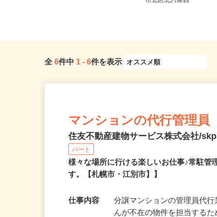
北海道札幌市西区山の手6条/札幌市
北海道札幌市中央区北
営地下鉄東西線「琴似駅」徒歩1...
市北区北八条西
全
6
件中
1
-
6
件を表示
マンションの代行管理員
住友不動産建物サービス株式会社/skp3
パート
様々な場所に行ける楽しいお仕事♪常駐管
す。【札幌市・江別市】】
仕事内容
分譲マンションの管理員代行