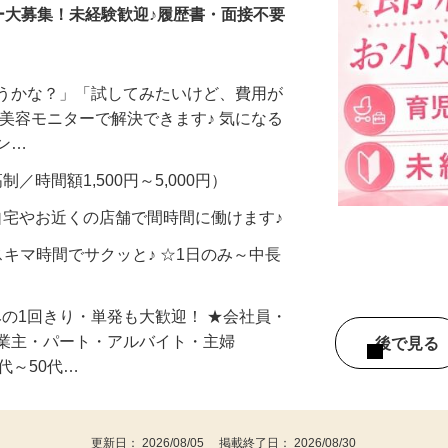
ー大募集！未経験歓迎♪履歴書・面接不要
合うかな？」「試してみたいけど、費用が
、美容モニターで解決できます♪ 気になる
メン…
制／時間額1,500円～5,000円）
自宅やお近くの店舗で間時間に働けます♪
スキマ時間でサクッと♪ ☆1日のみ～中長
みの1回きり・単発も大歓迎！ ★会社員・
事業主・パート・アルバイト・主婦
後で見
代～50代…