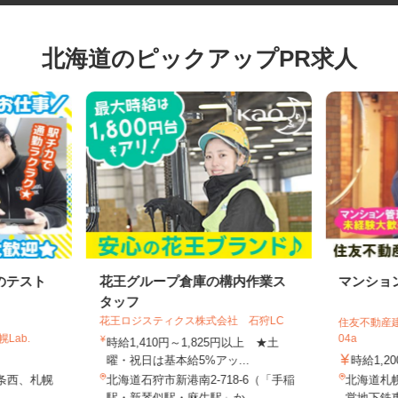
北海道のピックアップPR求人
のテスト
花王グループ倉庫の構内作業ス
マンシ
タッフ
花王ロジスティクス株式会社 石狩LC
住友不動産
Lab.
04a
時給1,410円～1,825円以上 ★土
曜・祝日は基本給5%アッ...
時給1,