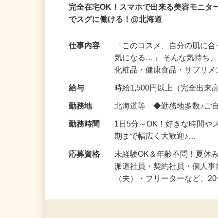
業務委託
登録制
在宅・内職
完全在宅OK！スマホで出来る美容モニタ
でスグに働ける！@北海道
仕事内容
「このコスメ、自分の肌に
気になる…」 そんな気持ち
化粧品・健康食品・サプリ
給与
時給1,500円以上（完全出来高
勤務地
北海道等 ◆勤務地多数♪ご
勤務時間
1日5分～OK！好きな時間や
期まで幅広く大歓迎♪…
応募資格
未経験OK＆年齢不問！夏休
派遣社員・契約社員・個人
（夫）・フリーターなど、20