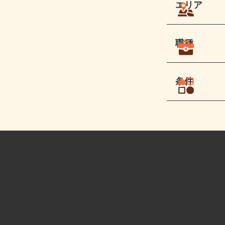
エリア
職種
条件