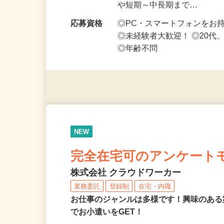
勤務時間
1日5分～好きな時間、空い
や短期～中長期まで…
応募資格
◎PC・スマートフォンをお
◎未経験者大歓迎！ ◎20代
◎年齢不問
NEW
完全在宅可のアンケート
株式会社 クラウドワーカー
業務委託
登録制
在宅・内職