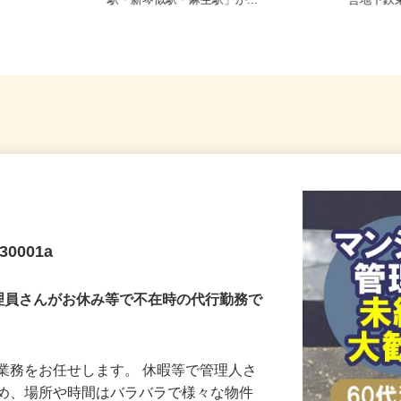
二条西、札幌
北海道石狩市新港南2-718-6（「手稲
北海道
駅・新琴似駅・麻生駅」か...
営地下鉄
0001a
理員さんがお休み等で不在時の代行勤務で
業務をお任せします。 休暇等で管理人さ