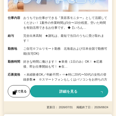
仕事内容
おうちでお仕事ができる『美容系モニター』として活躍して
ください！ 1案件の作業時間は5分〜10分程度。空いた時間
を有効活用できるお仕事です。 ◆【いろん…
給与
完全出来高制 ★謝礼は、最短で当日のうちに受け取れま
す！
勤務地
ご自宅※フルリモート勤務 北海道および日本全国で勤務可
能(在宅OK)
勤務時間
好きな時間に働けます！ ★単発（1日のみ）OK！ ★応募
後、即お仕事開始も可！ ★在…
応募資格
＜未経験者OK／年齢不問＞⇒★特に20代〜50代の女性の登
録多数★ ※スマートフォンもしくはパソコンをお持ちの方
詳細を見る
後で見る
更新日： 2026/07/31 掲載終了日： 2026/08/24