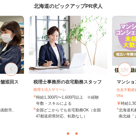
北海道のピックアップPR求人
店舗巡回ス
税理士事務所の在宅勤務スタッフ
マンショ
税理士法人サリーレ
住友不動産建
06a
時給1,300円〜1,600円以上 ※経験
年数・スキルによる
時給1,3
、函館市、
全国どこからでも在宅勤務OK（全国
北海道札
47都道府県対応、転勤なし）
南北線「さ