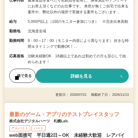
仕事内容
健康食品を食べたり化粧品を使用し、身体測定やアンケート
にお答え頂くなどのお仕事です。 来所が無くご自宅で出来る
案件や、弊社以外の場所で実施する案件もございます…
給与
5,000円以上（1回のモニター参加につき） ※完全出来高制
勤務地
北海道全域
勤務時間
9：00～17：00（モニター内容により異なります） 好きな時
間＆タイミングで勤務OK！…
応募資格
治験未経験OK 18歳以上であれば初めての方も安心して始
められます！
詳細を見る
後で見る
更新日： 2026/07/21 掲載終了日： 2026/11/13
最新のゲーム・アプリのテストプレイスタッフ
株式会社デジタルハーツ 札幌Lab.
アルバイト
パート
web面接可 平日週2日～OK 未経験大歓迎 レアバイ