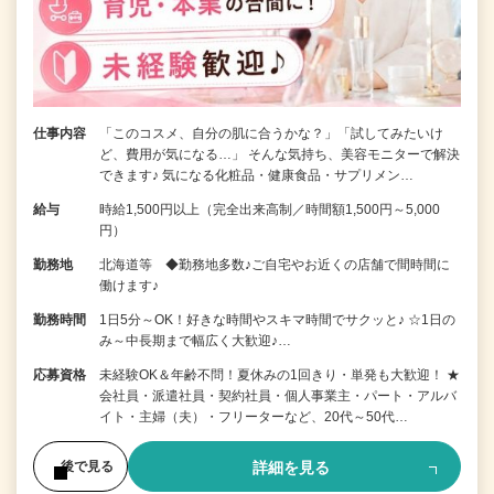
仕事内容
「このコスメ、自分の肌に合うかな？」「試してみたいけ
ど、費用が気になる…」 そんな気持ち、美容モニターで解決
できます♪ 気になる化粧品・健康食品・サプリメン…
給与
時給1,500円以上（完全出来高制／時間額1,500円～5,000
円）
勤務地
北海道等 ◆勤務地多数♪ご自宅やお近くの店舗で間時間に
働けます♪
勤務時間
1日5分～OK！好きな時間やスキマ時間でサクッと♪ ☆1日の
み～中長期まで幅広く大歓迎♪…
応募資格
未経験OK＆年齢不問！夏休みの1回きり・単発も大歓迎！ ★
会社員・派遣社員・契約社員・個人事業主・パート・アルバ
イト・主婦（夫）・フリーターなど、20代～50代…
詳細を見る
後で見る