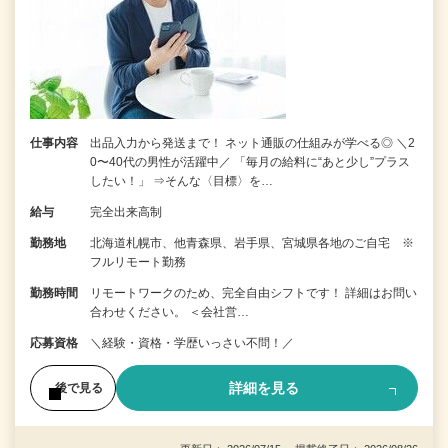
仕事内容
出品入力から発送まで！ ネット通販の仕組みが学べる◎ ＼2
0〜40代の男性が活躍中／ 「毎月の給料に“あと少し”プラス
したい！」 ⇒そんな〈目標〉を…
給与
完全出来高制
勤務地
北海道札幌市、他青森県、岩手県、宮城県各地のご自宅 ※
フルリモート勤務
勤務時間
リモートワークのため、完全自由シフトです！ 詳細はお問い
合わせください。 ＜会社営…
応募資格
＼経験・資格・学歴いっさい不問！／
詳細を見る
後で見る