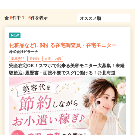
6
1
-
6
全
件中
件を表示
NEW
化粧品などに関する在宅調査員・在宅モニター
株式会社ビサーチ
業務委託
登録制
在宅・内職
完全在宅OK！スマホで出来る美容モニター大募集！未経
験歓迎♪履歴書・面接不要でスグに働ける！@北海道