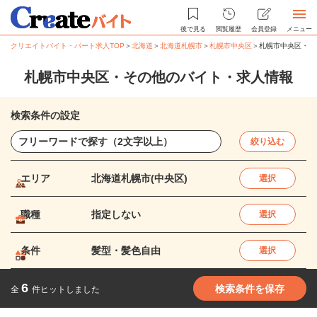
後で見る
閲覧履歴
会員登録
メニュー
クリエイトバイト・パート求人TOP
＞
北海道
＞
北海道札幌市
＞
札幌市中央区
＞
札幌市中央区・そ
札幌市中央区・その他のバイト・求人情報
検索条件の設定
絞り込む
エリア
北海道札幌市(中央区)
選択
職種
指定しない
選択
条件
髪型・髪色自由
選択
6
検索条件を保存
全
件ヒットしました