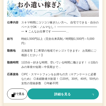
仕事内容
スキマ時間にコツコツ稼ぎたい方へ。 自宅でできる・自分の
ペースでOK・ノルマなし！ ━━━━━━━━━━━━━━
━ ▼ こんなお仕事です ━━━━━…
給与
時給1,500円以上（完全出来高制／時間額1,500円～5,000
円）
勤務地
北海道等【ご希望の地域でオシゴトできます♪ お気軽にご
相談ください！】
勤務時間
1日5分～好きな時間、空いている時間に働けます！ ☆1回の
みの単発や短期～中長期まで…
応募資格
◎PC・スマートフォンをお持ちの方（※アンケートに必要
なため） ◎未経験者大歓迎！ ◎20代、30代、40代、50代の
女性の登録多数 ◎年齢不問
詳細を見る
後で見る