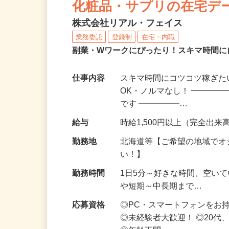
化粧品・サプリの在宅デ
株式会社リアル・フェイス
業務委託
登録制
在宅・内職
副業・Wワークにぴったり！スキマ時間に
仕事内容
スキマ時間にコツコツ稼ぎた
OK・ノルマなし！ ━━━━
です ━━━━━…
給与
時給1,500円以上（完全出来高
勤務地
北海道等【ご希望の地域でオ
い！】
勤務時間
1日5分～好きな時間、空い
や短期～中長期まで…
応募資格
◎PC・スマートフォンをお