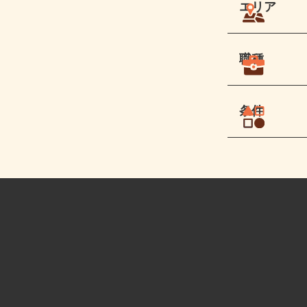
エリア
職種
条件