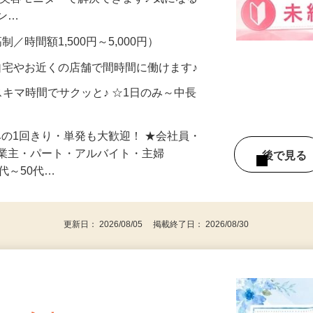
合うかな？」「試してみたいけど、費用が
、美容モニターで解決できます♪ 気になる
メン…
制／時間額1,500円～5,000円）
自宅やお近くの店舗で間時間に働けます♪
スキマ時間でサクッと♪ ☆1日のみ～中長
みの1回きり・単発も大歓迎！ ★会社員・
事業主・パート・アルバイト・主婦
後で見
代～50代…
更新日： 2026/08/05 掲載終了日： 2026/08/30