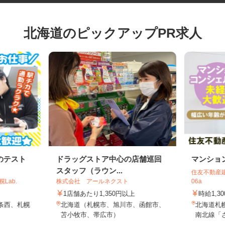
北海道のピックアップPR求人
のテスト
ドラッグストア中心の店舗巡回
マンシ
スタッフ（ラウン...
住友不動産
Lab.
株式会社 アールネクスト
06a
1店舗あたり1,350円以上
時給1,
二条西、札幌
北海道（札幌市、旭川市、函館市、
北海道