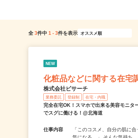
南北線「さっぽろ駅」徒歩3分、...
市北区北八条西
全
3
件中
1
-
3
件を表示
NEW
化粧品などに関する在宅
株式会社ビサーチ
業務委託
登録制
在宅・内職
完全在宅OK！スマホで出来る美容モニタ
でスグに働ける！@北海道