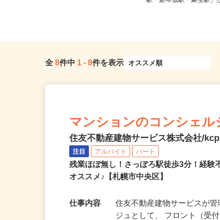
全国どこからでも在宅勤務OK（全国
北海道石狩市新港南2-71
47都道府県対応、転勤なし）
駅・新琴似駅・麻生駅」か
全
8
件中
1
-
8
件を表示
マンションのコンシェル
住友不動産建物サービス株式会社/kcp2
注目
アルバイト
パート
残業ほぼ無し！さっぽろ駅徒歩3分！経
オススメ♪【札幌市中央区】
仕事内容
住友不動産建物サービスが