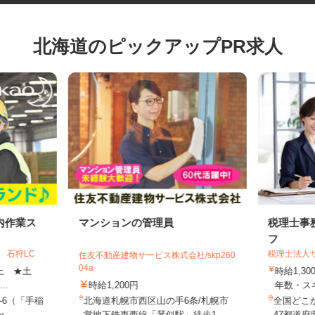
北海道のピックアップPR求人
内作業ス
マンションの管理員
税理士
フ
 石狩LC
税理士法
住友不動産建物サービス株式会社/skp260
04a
円以上 ★土
時給1,
..
時給1,200円
年数・