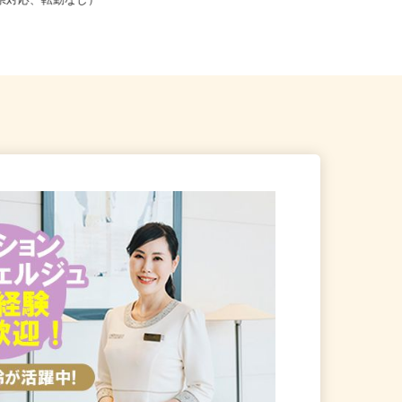
こからでも在宅勤務OK（全国
北海道石狩市新港南2-718-6（「手稲
道府県対応、転勤なし）
駅・新琴似駅・麻生駅」か...