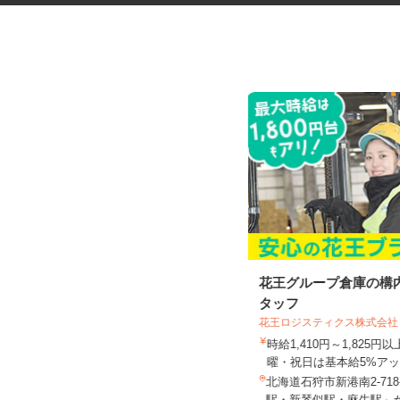
税理士事務所の在宅勤務スタッ
花王グループ倉庫の構
フ
タッフ
税理士法人サリーレ
花王ロジスティクス株式会社
時給1,300円〜1,600円以上 ※経験
時給1,410円～1,825
年数・スキルによる
曜・祝日は基本給5%アッ.