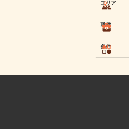
エリア
職種
条件