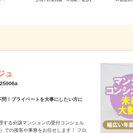
8-6（「手稲
北海道札幌市西区山の手6条/札幌市
全国ど
...
営地下鉄東西線「琴似駅」徒歩1...
47都
ジュ
5006a
験不問！プライベートを大事にしたい方に
管理する分譲マンションの受付コンシェル