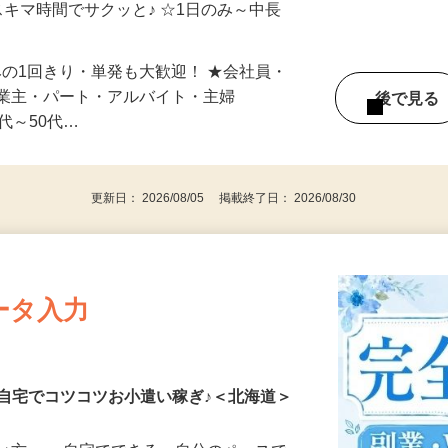
自宅やお近くの店舗で間時間に働けます♪
スキマ時間でサクッと♪ ☆1日のみ～中長
みの1回きり・単発も大歓迎！ ★会社員・
事業主・パート・アルバイト・主婦
後で見
代～50代…
更新日： 2026/08/05 掲載終了日： 2026/08/30
ータ入力