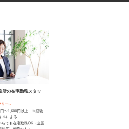
事務所の在宅勤務スタッ
花王グループ倉庫の構内作業ス
タッフ
人サリーレ
花王ロジスティクス株式会社 石狩LC
300円〜1,600円以上 ※経験
時給1,410円～1,825円以上 ★土
スキルによる
曜・祝日は基本給5%アッ...