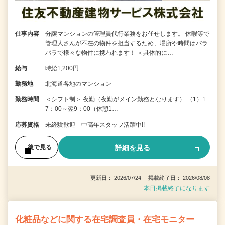
仕事内容
分譲マンションの管理員代行業務をお任せします。 休暇等で
管理人さんが不在の物件を担当するため、場所や時間はバラ
バラで様々な物件に携われます！ ＜具体的に…
給与
時給1,200円
勤務地
北海道各地のマンション
勤務時間
＜シフト制＞ 夜勤（夜勤がメイン勤務となります） （1）1
7：00～翌9：00（休憩1…
応募資格
未経験歓迎 中高年スタッフ活躍中!!
詳細を見る
後で見る
更新日： 2026/07/24 掲載終了日： 2026/08/08
本日掲載終了になります
化粧品などに関する在宅調査員・在宅モニター