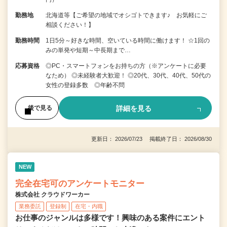
勤務地
北海道等【ご希望の地域でオシゴトできます♪ お気軽にご
相談ください！】
勤務時間
1日5分～好きな時間、空いている時間に働けます！ ☆1回の
みの単発や短期～中長期まで…
応募資格
◎PC・スマートフォンをお持ちの方（※アンケートに必要
なため） ◎未経験者大歓迎！ ◎20代、30代、40代、50代の
女性の登録多数 ◎年齢不問
詳細を見る
後で見る
更新日： 2026/07/23 掲載終了日： 2026/08/30
NEW
完全在宅可のアンケートモニター
株式会社 クラウドワーカー
業務委託
登録制
在宅・内職
お仕事のジャンルは多様です！興味のある案件にエント