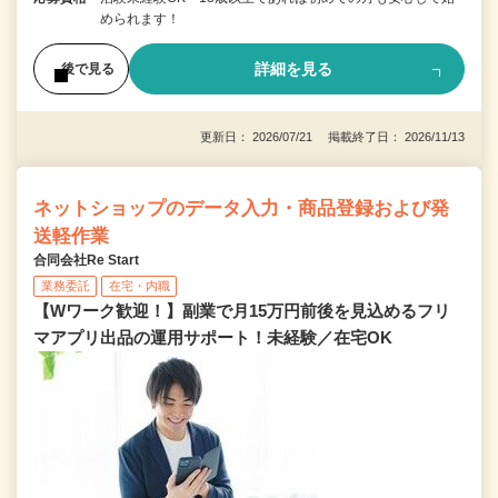
められます！
詳細を見る
後で見る
更新日： 2026/07/21 掲載終了日： 2026/11/13
ネットショップのデータ入力・商品登録および発
送軽作業
合同会社Re Start
業務委託
在宅・内職
【Wワーク歓迎！】副業で月15万円前後を見込めるフリ
マアプリ出品の運用サポート！未経験／在宅OK