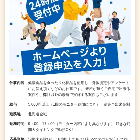
仕事内容
健康食品を食べたり化粧品を使用し、身体測定やアンケート
にお答え頂くなどのお仕事です。 来所が無くご自宅で出来る
案件や、弊社以外の場所で実施する案件もございます…
給与
5,000円以上（1回のモニター参加につき） ※完全出来高制
勤務地
北海道全域
勤務時間
9：00～17：00（モニター内容により異なります） 好きな時
間＆タイミングで勤務OK！…
応募資格
治験未経験OK 18歳以上であれば初めての方も安心して始