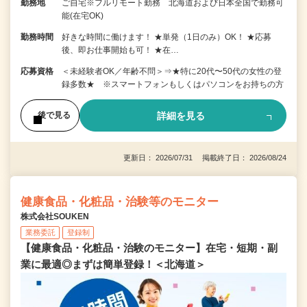
勤務地
ご自宅※フルリモート勤務 北海道および日本全国で勤務可
能(在宅OK)
勤務時間
好きな時間に働けます！ ★単発（1日のみ）OK！ ★応募
後、即お仕事開始も可！ ★在…
応募資格
＜未経験者OK／年齢不問＞⇒★特に20代〜50代の女性の登
録多数★ ※スマートフォンもしくはパソコンをお持ちの方
詳細を見る
後で見る
更新日： 2026/07/31 掲載終了日： 2026/08/24
健康食品・化粧品・治験等のモニター
株式会社SOUKEN
業務委託
登録制
【健康食品・化粧品・治験のモニター】在宅・短期・副
業に最適◎まずは簡単登録！＜北海道＞