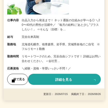
仕事内容
出品入力から発送まで！ ネット通販の仕組みが学べる◎ ＼2
0〜40代の男性が活躍中／ 「毎月の給料に“あと少し”プラス
したい！」 ⇒そんな〈目標〉を…
給与
完全出来高制
勤務地
北海道札幌市、他青森県、岩手県、宮城県各地のご自宅 ※
フルリモート勤務
勤務時間
リモートワークのため、完全自由シフトです！ 詳細はお問い
合わせください。 ＜会社営…
応募資格
＼経験・資格・学歴いっさい不問！／
詳細を見る
後で見る
更新日： 2026/07/15 掲載終了日： 2026/08/26