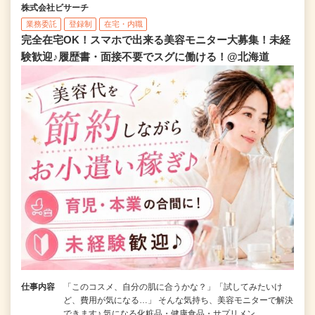
株式会社ビサーチ
業務委託
登録制
在宅・内職
完全在宅OK！スマホで出来る美容モニター大募集！未経
験歓迎♪履歴書・面接不要でスグに働ける！@北海道
仕事内容
「このコスメ、自分の肌に合うかな？」「試してみたいけ
ど、費用が気になる…」 そんな気持ち、美容モニターで解決
できます♪ 気になる化粧品・健康食品・サプリメン…