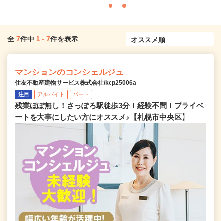
7
1
-
7
全
件中
件を表示
マンションのコンシェルジュ
住友不動産建物サービス株式会社/kcp25006a
注目
アルバイト
パート
残業ほぼ無し！さっぽろ駅徒歩3分！経験不問！プライベ
ートを大事にしたい方にオススメ♪【札幌市中央区】