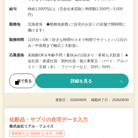
給与
時給1,500円以上（完全出来高制／時間額1,500円～5,000
円）
勤務地
北海道等 ◆勤務地多数♪ご自宅やお近くの店舗で間時間に
働けます♪
勤務時間
1日5分～OK！好きな時間やスキマ時間でサクッと♪ ☆1日の
み～中長期まで幅広く大歓迎♪…
応募資格
未経験OK＆年齢不問！夏休みの1回きり・単発も大歓迎！ ★
会社員・派遣社員・契約社員・個人事業主・パート・アルバ
イト・主婦（夫）・フリーターなど、20代～50代…
詳細を見る
後で見る
更新日： 2026/08/05 掲載終了日： 2026/08/30
化粧品・サプリの在宅データ入力
株式会社リアル・フェイス
業務委託
登録制
在宅・内職