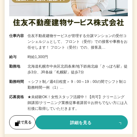
仕事内容
住友不動産建物サービスが管理する分譲マンションの受付コ
ンシェルジュとして、 フロント（受付）での接客や事務をお
任せします！ フロント（受付）での、接客及…
給与
時給1,300円
勤務地
北海道札幌市中央区北四条東/地下鉄南北線「さっぽろ駅」徒
歩3分、JR各線「札幌駅」徒歩7分
勤務時間
＜シフト制／週4日程度＞ 9：00～19：00の間でシフト制 □
勤務時間一例 （1）…
応募資格
★未経験OK！女性スタッフ活躍中！【尚可】クリーニング
師講習/クリーニング業務従事者講習※お持ちでない方には入
社後に取得していただきます。
詳細を見る
後で見る