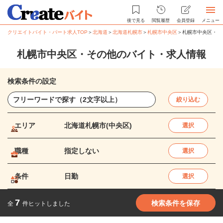
後で見る
閲覧履歴
会員登録
メニュー
クリエイトバイト・パート求人TOP
＞
北海道
＞
北海道札幌市
＞
札幌市中央区
＞
札幌市中央区・そ
札幌市中央区・その他のバイト・求人情報
検索条件の設定
絞り込む
エリア
北海道札幌市(中央区)
選択
職種
指定しない
選択
条件
日勤
選択
7
検索条件を保存
全
件ヒットしました