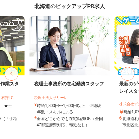
北海道のピックアップPR求人
内作業スタ
税理士事務所の在宅勤務スタッフ
最新のゲ
レイスタ
石狩LC
税理士法人サリーレ
株式会社デジ
上 ★土
時給1,300円〜1,600円以上 ※経験
.
年数・スキルによる
時給1,0
-6（「手稲
全国どこからでも在宅勤務OK（全国
北海道札
..
47都道府県対応、転勤なし）
市北区北