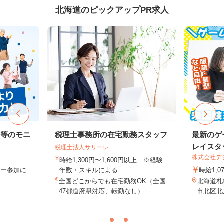
北海道のピックアップPR求人
験等のモニ
税理士事務所の在宅勤務スタッフ
最新のゲ
レイスタ
税理士法人サリーレ
株式会社デジ
時給1,300円〜1,600円以上 ※経験
ター参加に
年数・スキルによる
時給1,0
全国どこからでも在宅勤務OK（全国
北海道札
47都道府県対応、転勤なし）
市北区北