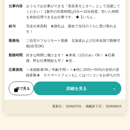
仕事内容
おうちでお仕事ができる『美容系モニター』として活躍して
ください！ 1案件の作業時間は5分〜10分程度。空いた時間
を有効活用できるお仕事です。 ◆【いろん…
給与
完全出来高制 ★謝礼は、最短で当日のうちに受け取れま
す！
勤務地
ご自宅※フルリモート勤務 北海道および日本全国で勤務可
能(在宅OK)
勤務時間
好きな時間に働けます！ ★単発（1日のみ）OK！ ★応募
後、即お仕事開始も可！ ★在…
応募資格
＜未経験者OK／年齢不問＞⇒★特に20代〜50代の女性の登
録多数★ ※スマートフォンもしくはパソコンをお持ちの方
詳細を見る
後で見る
更新日： 2026/07/31 掲載終了日： 2026/08/24
1