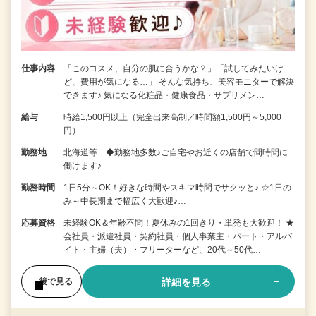
仕事内容
「このコスメ、自分の肌に合うかな？」「試してみたいけ
ど、費用が気になる…」 そんな気持ち、美容モニターで解決
できます♪ 気になる化粧品・健康食品・サプリメン…
給与
時給1,500円以上（完全出来高制／時間額1,500円～5,000
円）
勤務地
北海道等 ◆勤務地多数♪ご自宅やお近くの店舗で間時間に
働けます♪
勤務時間
1日5分～OK！好きな時間やスキマ時間でサクッと♪ ☆1日の
み～中長期まで幅広く大歓迎♪…
応募資格
未経験OK＆年齢不問！夏休みの1回きり・単発も大歓迎！ ★
会社員・派遣社員・契約社員・個人事業主・パート・アルバ
イト・主婦（夫）・フリーターなど、20代～50代…
詳細を見る
後で見る