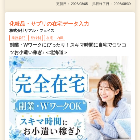
更新日： 2026/08/05 掲載終了日： 2026/08/30
化粧品・サプリの在宅データ入力
株式会社リアル・フェイス
業務委託
登録制
在宅・内職
副業・Wワークにぴったり！スキマ時間に自宅でコツコ
ツお小遣い稼ぎ♪＜北海道＞