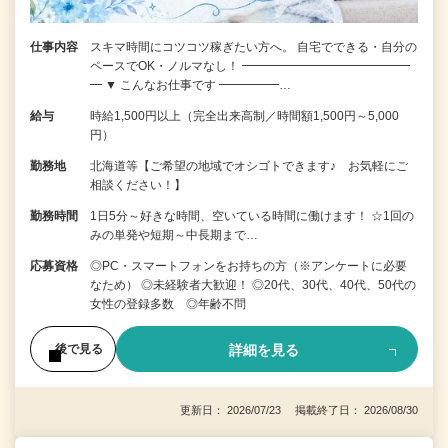
仕事内容
スキマ時間にコツコツ稼ぎたい方へ。 自宅でできる・自分の
ペースでOK・ノルマなし！ ━━━━━━━━━━━━━━
━ ▼ こんなお仕事です ━━━━━…
給与
時給1,500円以上（完全出来高制／時間額1,500円～5,000
円）
勤務地
北海道等【ご希望の地域でオシゴトできます♪ お気軽にご
相談ください！】
勤務時間
1日5分～好きな時間、空いている時間に働けます！ ☆1回の
みの単発や短期～中長期まで…
応募資格
◎PC・スマートフォンをお持ちの方（※アンケートに必要
なため） ◎未経験者大歓迎！ ◎20代、30代、40代、50代の
女性の登録多数 ◎年齢不問
詳細を見る
後で見る
更新日： 2026/07/23 掲載終了日： 2026/08/30