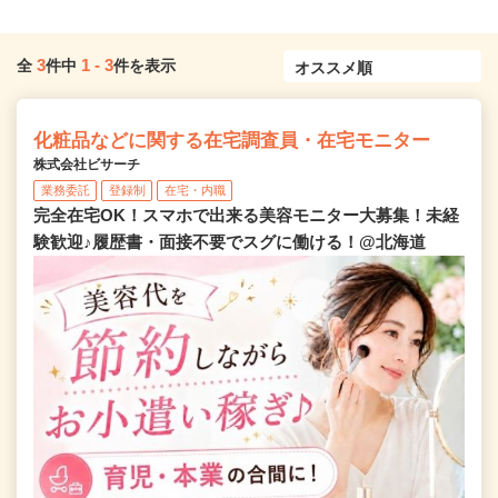
3
1
-
3
全
件中
件を表示
化粧品などに関する在宅調査員・在宅モニター
株式会社ビサーチ
業務委託
登録制
在宅・内職
完全在宅OK！スマホで出来る美容モニター大募集！未経
験歓迎♪履歴書・面接不要でスグに働ける！@北海道