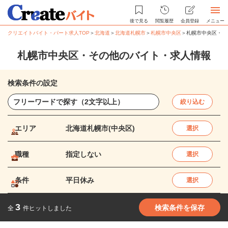
後で見る
閲覧履歴
会員登録
メニュー
クリエイトバイト・パート求人TOP
＞
北海道
＞
北海道札幌市
＞
札幌市中央区
＞
札幌市中央区・そ
札幌市中央区・その他のバイト・求人情報
検索条件の設定
絞り込む
エリア
北海道札幌市(中央区)
選択
職種
指定しない
選択
条件
平日休み
選択
3
検索条件を保存
全
件ヒットしました