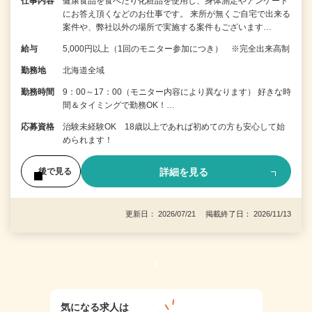
仕事内容
健康食品を食べたり化粧品を使用し、身体測定やアンケート
にお答え頂くなどのお仕事です。 来所が無くご自宅で出来る
案件や、弊社以外の場所で実施する案件もございます…
給与
5,000円以上（1回のモニター参加につき） ※完全出来高制
勤務地
北海道全域
勤務時間
9：00～17：00（モニター内容により異なります） 好きな時
間＆タイミングで勤務OK！…
応募資格
治験未経験OK 18歳以上であれば初めての方も安心して始
められます！
詳細を見る
後で見る
更新日： 2026/07/21 掲載終了日： 2026/11/13
1
気になる求人は