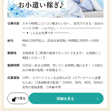
仕事内容
スキマ時間にコツコツ稼ぎたい方へ。 自宅でできる・自分の
ペースでOK・ノルマなし！ ━━━━━━━━━━━━━━
━ ▼ こんなお仕事です ━━━━━…
給与
時給1,500円以上（完全出来高制／時間額1,500円～5,000
円）
勤務地
北海道等【ご希望の地域でオシゴトできます♪ お気軽にご
相談ください！】
勤務時間
1日5分～好きな時間、空いている時間に働けます！ ☆1回の
みの単発や短期～中長期まで…
応募資格
◎PC・スマートフォンをお持ちの方（※アンケートに必要
なため） ◎未経験者大歓迎！ ◎20代、30代、40代、50代の
女性の登録多数 ◎年齢不問
詳細を見る
後で見る