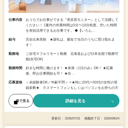
仕事内容
おうちでお仕事ができる『美容系モニター』として活躍して
ください！ 1案件の作業時間は5分〜10分程度。空いた時間
を有効活用できるお仕事です。 ◆【いろん…
給与
完全出来高制 ★謝礼は、最短で当日のうちに受け取れま
す！
勤務地
ご自宅※フルリモート勤務 北海道および日本全国で勤務可
能(在宅OK)
勤務時間
好きな時間に働けます！ ★単発（1日のみ）OK！ ★応募
後、即お仕事開始も可！ ★在…
応募資格
＜未経験者OK／年齢不問＞⇒★特に20代〜50代の女性の登
録多数★ ※スマートフォンもしくはパソコンをお持ちの方
詳細を見る
後で見る
更新日： 2026/07/31 掲載終了日： 2026/08/24