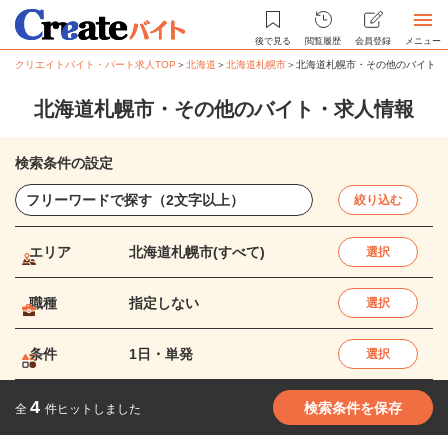
後で見る
閲覧履歴
会員登録
メニュー
クリエイトバイト・パート求人TOP
＞
北海道
＞
北海道札幌市
＞
北海道札幌市・その他のバイト・
北海道札幌市・その他のバイト・求人情報
検索条件の設定
絞り込む
エリア
北海道札幌市(すべて)
選択
職種
指定しない
選択
条件
1日・単発
選択
4
検索条件を保存
全
件ヒットしました