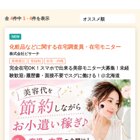
4
1
-
4
全
件中
件を表示
NEW
化粧品などに関する在宅調査員・在宅モニター
株式会社ビサーチ
業務委託
登録制
在宅・内職
完全在宅OK！スマホで出来る美容モニター大募集！未経
験歓迎♪履歴書・面接不要でスグに働ける！@北海道