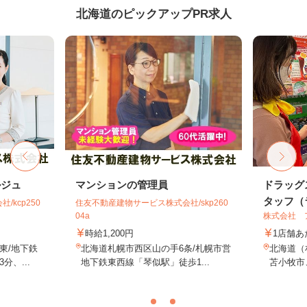
北海道のピックアップPR求人
ルジュ
マンションの管理員
ドラッグ
タッフ（ラ
kcp250
住友不動産建物サービス株式会社/skp260
04a
株式会社 
時給1,200円
1店舗あ
東/地下鉄
北海道札幌市西区山の手6条/札幌市営
北海道（
、...
地下鉄東西線「琴似駅」徒歩1...
苫小牧市