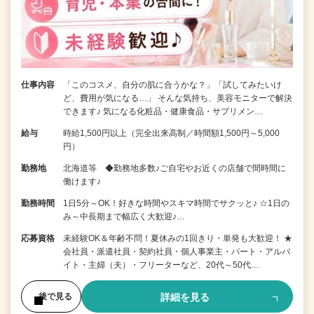
仕事内容
「このコスメ、自分の肌に合うかな？」「試してみたいけ
ど、費用が気になる…」 そんな気持ち、美容モニターで解決
できます♪ 気になる化粧品・健康食品・サプリメン…
給与
時給1,500円以上（完全出来高制／時間額1,500円～5,000
円）
勤務地
北海道等 ◆勤務地多数♪ご自宅やお近くの店舗で間時間に
働けます♪
勤務時間
1日5分～OK！好きな時間やスキマ時間でサクッと♪ ☆1日の
み～中長期まで幅広く大歓迎♪…
応募資格
未経験OK＆年齢不問！夏休みの1回きり・単発も大歓迎！ ★
会社員・派遣社員・契約社員・個人事業主・パート・アルバ
イト・主婦（夫）・フリーターなど、20代～50代…
詳細を見る
後で見る