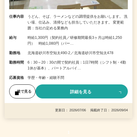
仕事内容
うどん、そば、ラーメンなどの調理提供をお願いします。 洗
い場、仕込み、清掃なども担当していただきます。 変更範
囲：当社の定める業務内
給与
時給1,300円（契約社員／研修期間最長3ヶ月は時給1,250
円） 時給1,080円（パー…
勤務地
北海道砂川市空知太490-2／北海道砂川市空知太478
勤務時間
6：30～20：30の間で契約社員：1日7時間（シフト制・4勤
1休が基本）、パートアルバイ…
応募資格
学歴・年齢・経験不問
詳細を見る
後で見る
更新日： 2026/07/06 掲載終了日： 2026/09/04
1