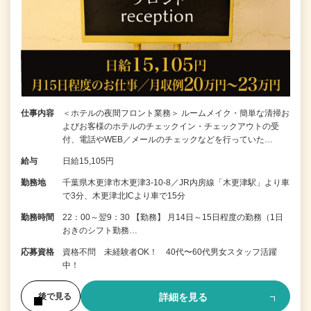
仕事内容
＜ホテルの夜間フロント業務＞ ルームメイク・簡単な清掃お
よびお客様のホテルのチェックイン・チェックアウトの受
付、電話やWEB／メールのチェックなどを行っていた…
給与
日給15,105円
勤務地
千葉県木更津市木更津3-10-8／JR内房線「木更津駅」より車
で3分、木更津北ICより車で15分
勤務時間
22：00～翌9：30 【勤務】 月14日～15日程度の勤務（1日
おきのシフト勤務…
応募資格
資格不問 未経験者OK！ 40代〜60代男女スタッフ活躍
中！
詳細を見る
後で見る