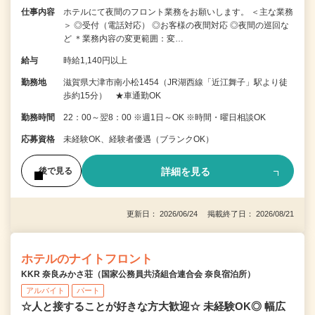
仕事内容
ホテルにて夜間のフロント業務をお願いします。 ＜主な業務
＞ ◎受付（電話対応） ◎お客様の夜間対応 ◎夜間の巡回な
ど ＊業務内容の変更範囲：変…
給与
時給1,140円以上
勤務地
滋賀県大津市南小松1454（JR湖西線「近江舞子」駅より徒
歩約15分） ★車通勤OK
勤務時間
22：00～翌8：00 ※週1日～OK ※時間・曜日相談OK
応募資格
未経験OK、経験者優遇（ブランクOK）
詳細を見る
後で見る
更新日： 2026/06/24 掲載終了日： 2026/08/21
ホテルのナイトフロント
KKR 奈良みかさ荘（国家公務員共済組合連合会 奈良宿泊所）
アルバイト
パート
☆人と接することが好きな方大歓迎☆ 未経験OK◎ 幅広