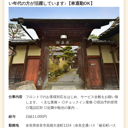
い年代の方が活躍しています♪【車通勤OK】
仕事内容
フロントでのお客様対応をはじめ、サービス全般をお願い致
します。 ＜主な業務＞ ◎チェックイン業務 ◎宿泊予約管理
◎電話応対 ◎近隣や観光の案内 …
給与
日給11,000円
勤務地
奈良県奈良市高畑大道町1224（奈良交通バス「破石町バス