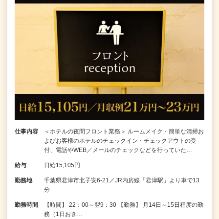
仕事内容
＜ホテルの夜間フロント業務＞ ルームメイク・簡単な清掃お
よびお客様のホテルのチェックイン・チェックアウトの受
付、電話やWEB／メールのチェックなどを行っていた…
給与
日給15,105円
勤務地
千葉県君津市北子安6-21／JR内房線「君津駅」より車で13
分
勤務時間
【時間】 22：00～翌9：30 【勤務】 月14日～15日程度の勤
務（1日おき…