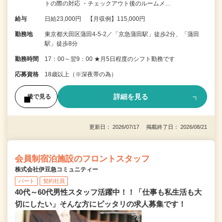
トの際の対応 ・チェックアウト後のルームメ…
給与
日給23,000円 【月収例】115,000円
勤務地
東京都大田区蒲田4-5-2／「京急蒲田駅」徒歩2分、「蒲田
駅」徒歩8分
勤務時間
17：00～翌9：00 ★月5日程度のシフト勤務です
応募資格
18歳以上（※深夜帯の為）
詳細を見る
後で見る
更新日： 2026/07/17 掲載終了日： 2026/08/21
会員制宿泊施設のフロントスタッフ
株式会社伊豆急コミュニティー
パート
契約社員
40代～60代男性スタッフ活躍中！！「仕事も私生活も大
切にしたい」そんな方にピッタリの求人募集です！