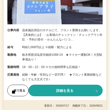
仕事内容
温泉施設併設のホテルにて、フロント業務をお願いします。
【具体的には】 ・お客様のチェックイン・チェックアウト対
応 ・予約の受付 ・かんたんなパソコ…
給与
時給1,068円以上 ※経験・能力による
勤務地
栃木県那須塩原市鍋掛1088-24 ★マイカー通勤OK！大型駐
車場あり！
勤務時間
18：00～22：00 ※その他時間帯も応相談！
応募資格
経験・年齢・性別など一切不問！ ★フロント業務経験など
なくても大丈夫です♪
詳細を見る
後で見る
更新日： 2026/07/17 掲載終了日： 2026/08/21