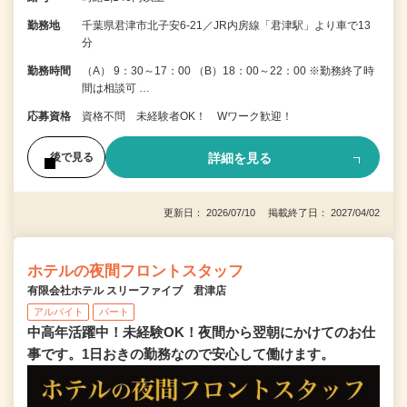
勤務地
千葉県君津市北子安6-21／JR内房線「君津駅」より車で13
分
勤務時間
（A） 9：30～17：00 （B）18：00～22：00 ※勤務終了時
間は相談可 …
応募資格
資格不問 未経験者OK！ Wワーク歓迎！
詳細を見る
後で見る
更新日： 2026/07/10 掲載終了日： 2027/04/02
ホテルの夜間フロントスタッフ
有限会社ホテル スリーファイブ 君津店
アルバイト
パート
中高年活躍中！未経験OK！夜間から翌朝にかけてのお仕
事です。1日おきの勤務なので安心して働けます。