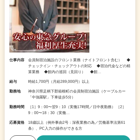
仕事内容
会員制宿泊施設のフロント業務（ナイトフロント含む） ◆
チェックイン・チェックアウトの対応 ◆宿泊代金などの精
算業務 ◆館内の巡回（見回り） ◆館…
給与
時給1,700円（月給289,000円）以上
勤務地
神奈川県足柄下郡箱根町の会員制宿泊施設（ケーブルカー
「中強羅駅」下車徒歩5分）
勤務時間
［1］9：00〜翌9：10（実働17時間／日中夜勤務） ［2］
9：00〜18：30（実働…
応募資格
18歳以上（例外事由2号：深夜業務の為／労働基準法第61
条）、PC入力の操作ができる方