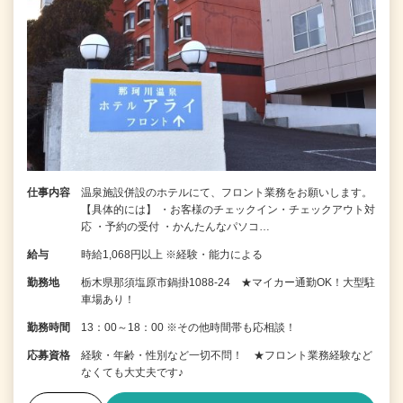
仕事内容
温泉施設併設のホテルにて、フロント業務をお願いします。
【具体的には】 ・お客様のチェックイン・チェックアウト対
応 ・予約の受付 ・かんたんなパソコ…
給与
時給1,068円以上 ※経験・能力による
勤務地
栃木県那須塩原市鍋掛1088-24 ★マイカー通勤OK！大型駐
車場あり！
勤務時間
13：00～18：00 ※その他時間帯も応相談！
応募資格
経験・年齢・性別など一切不問！ ★フロント業務経験など
なくても大丈夫です♪