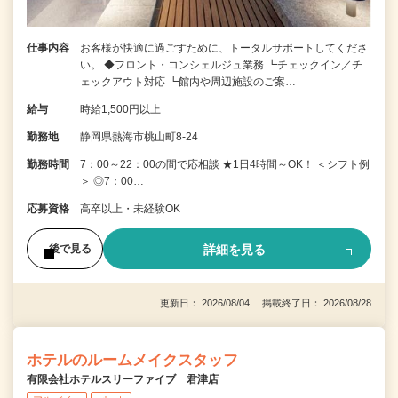
仕事内容
お客様が快適に過ごすために、トータルサポートしてくださ
い。 ◆フロント・コンシェルジュ業務 ┗チェックイン／チ
ェックアウト対応 ┗館内や周辺施設のご案…
給与
時給1,500円以上
勤務地
静岡県熱海市桃山町8-24
勤務時間
7：00～22：00の間で応相談 ★1日4時間～OK！ ＜シフト例
＞ ◎7：00…
応募資格
高卒以上・未経験OK
詳細を見る
後で見る
更新日： 2026/08/04 掲載終了日： 2026/08/28
ホテルのルームメイクスタッフ
有限会社ホテルスリーファイブ 君津店