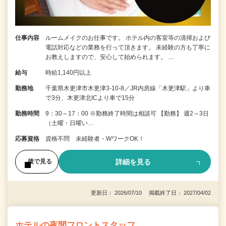
仕事内容
ルームメイクのお仕事です。 ホテル内の客室等の清掃および
電話対応などの業務を行って頂きます。 未経験の方も丁寧に
お教えしますので、安心して始められます。 …
給与
時給1,140円以上
勤務地
千葉県木更津市木更津3-10-8／JR内房線「木更津駅」より車
で3分、木更津北ICより車で15分
勤務時間
9：30～17：00 ※勤務終了時間は相談可 【勤務】 週2～3日
（土曜・日曜い…
応募資格
資格不問 未経験者・WワークOK！
詳細を見る
後で見る
更新日： 2026/07/10 掲載終了日： 2027/04/02
ホテルの夜間フロントスタッフ