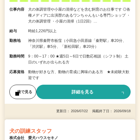
仕事内容
犬の体調管理や小屋の清掃などを含む飼育のお仕事です ◎各
種メディアに出演歴のあるワンちゃんもいる専門ショップ ・
犬の体調管理 ・小屋の清掃（1日2回）…
給与
時給1,226円以上
勤務地
神奈川県秦野市栃窪（小田急小田原線「秦野駅」車20分、
「渋沢駅」車5分、「新松田駅」車20分）
勤務時間
9：00～17：00 ★週5日～6日で日数応相談（シフト制） 土
日のいずれか出られる方
応募資格
動物が好きな方、動物の育成に興味のある方 ★未経験大歓
迎です
詳細を見る
後で見る
更新日： 2026/07/22 掲載終了日： 2026/09/18
犬の訓練スタッフ
株式会社 愛犬ハウスセキノ