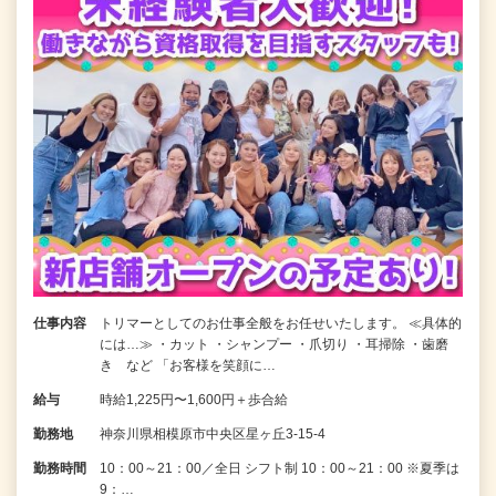
仕事内容
トリマーとしてのお仕事全般をお任せいたします。 ≪具体的
には…≫ ・カット ・シャンプー ・爪切り ・耳掃除 ・歯磨
き など 「お客様を笑顔に…
給与
時給1,225円〜1,600円＋歩合給
勤務地
神奈川県相模原市中央区星ヶ丘3-15-4
勤務時間
10：00～21：00／全日 シフト制 10：00～21：00 ※夏季は
9：…