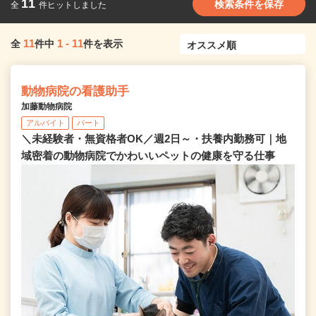
11
検索条件を保存
全
件ヒットしました
11
1
-
11
全
件中
件を表示
動物病院の看護助手
加藤動物病院
アルバイト
パート
＼未経験者・無資格者OK／週2日～・扶養内勤務可｜地
域密着の動物病院でかわいいペットの健康を守る仕事