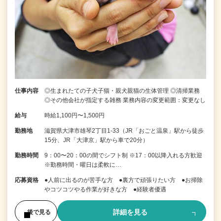
仕事内容
◎生まれたての子犬子猫・親犬親猫の生体管理 ◎清掃業務
◎その他会社が指定する雑務 業務内容の変更範囲：変更なし
給与
時給1,100円〜1,500円
勤務地
滋賀県大津市雄琴2丁目1-33（JR「おごと温泉」駅から徒歩
15分、JR「大津京」駅から車で20分）
勤務時間
9：00〜20：00の間でシフト制 ※17：00以降入れる方歓迎
※勤務時間・曜日は柔軟に…
応募資格
●人前に出るのが苦手な方 ●裏方で頑張りたい方 ●お掃除
やコツコツやる作業が好きな方 ●経験者優遇
詳細を見る
後で見る