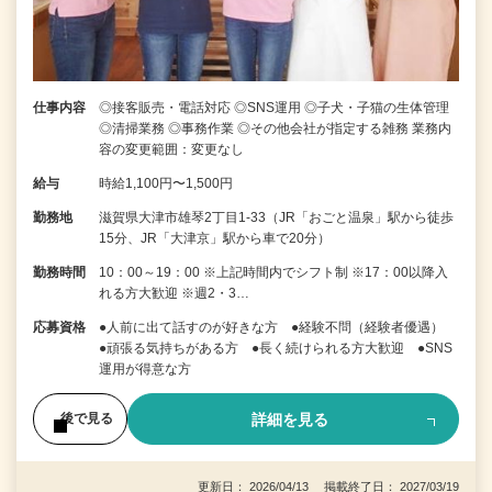
仕事内容
◎接客販売・電話対応 ◎SNS運用 ◎子犬・子猫の生体管理
◎清掃業務 ◎事務作業 ◎その他会社が指定する雑務 業務内
容の変更範囲：変更なし
給与
時給1,100円〜1,500円
勤務地
滋賀県大津市雄琴2丁目1-33（JR「おごと温泉」駅から徒歩
15分、JR「大津京」駅から車で20分）
勤務時間
10：00～19：00 ※上記時間内でシフト制 ※17：00以降入
れる方大歓迎 ※週2・3…
応募資格
●人前に出て話すのが好きな方 ●経験不問（経験者優遇）
●頑張る気持ちがある方 ●長く続けられる方大歓迎 ●SNS
運用が得意な方
詳細を見る
後で見る
更新日： 2026/04/13 掲載終了日： 2027/03/19