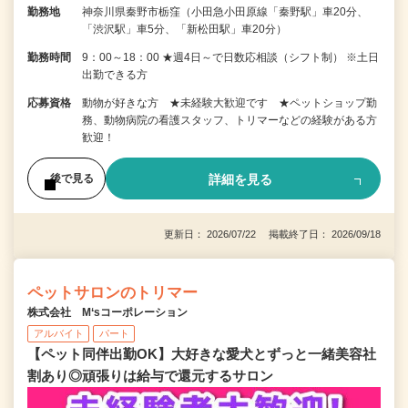
勤務地
神奈川県秦野市栃窪（小田急小田原線「秦野駅」車20分、
「渋沢駅」車5分、「新松田駅」車20分）
勤務時間
9：00～18：00 ★週4日～で日数応相談（シフト制） ※土日
出勤できる方
応募資格
動物が好きな方 ★未経験大歓迎です ★ペットショップ勤
務、動物病院の看護スタッフ、トリマーなどの経験がある方
歓迎！
詳細を見る
後で見る
更新日： 2026/07/22 掲載終了日： 2026/09/18
ペットサロンのトリマー
株式会社 M‘sコーポレーション
アルバイト
パート
【ペット同伴出勤OK】大好きな愛犬とずっと一緒美容社
割あり◎頑張りは給与で還元するサロン