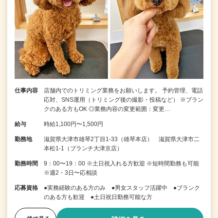
仕事内容
店舗内でのトリミング業務をお願いします。 予約管理、電話
応対、SNS運用（トリミング後の撮影・投稿など） ※ブラン
クのある方もOK ◎業務内容の変更範囲：変更…
給与
時給1,100円〜1,500円
勤務地
滋賀県大津市雄琴2丁目1-33（雄琴本店） 滋賀県大津市二
本松1-1（ブランチ大津京店）
勤務時間
9：00〜19：00 ※土日祝入れる方歓迎 ※短時間勤務も可能
※週2・3日〜応相談
応募資格
●実務経験のある方のみ ●男女スタッフ活躍中 ●ブランク
のある方も歓迎 ●土日祝日勤務可能な方