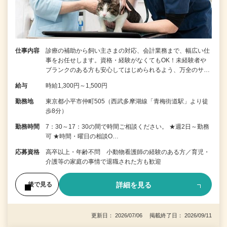
仕事内容
診療の補助から飼い主さまの対応、会計業務まで、幅広い仕
事をお任せします。資格・経験がなくてもOK！未経験者や
ブランクのある方も安心してはじめられるよう、万全のサ…
給与
時給1,300円～1,500円
勤務地
東京都小平市仲町505（西武多摩湖線「青梅街道駅」より徒
歩8分）
勤務時間
7：30～17：30の間で時間ご相談ください。 ★週2日～勤務
可 ★時間・曜日の相談O…
応募資格
高卒以上・年齢不問 小動物看護師の経験のある方／育児・
介護等の家庭の事情で退職された方も歓迎
詳細を見る
後で見る
更新日： 2026/07/06 掲載終了日： 2026/09/11