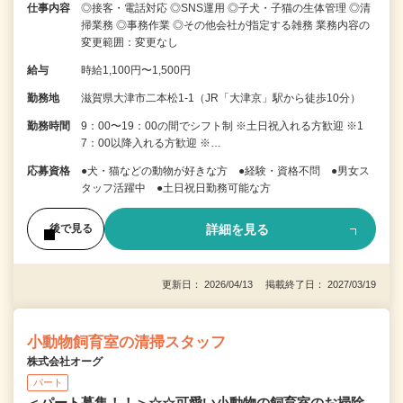
仕事内容
◎接客・電話対応 ◎SNS運用 ◎子犬・子猫の生体管理 ◎清
掃業務 ◎事務作業 ◎その他会社が指定する雑務 業務内容の
変更範囲：変更なし
給与
時給1,100円〜1,500円
勤務地
滋賀県大津市二本松1-1（JR「大津京」駅から徒歩10分）
勤務時間
9：00〜19：00の間でシフト制 ※土日祝入れる方歓迎 ※1
7：00以降入れる方歓迎 ※…
応募資格
●犬・猫などの動物が好きな方 ●経験・資格不問 ●男女ス
タッフ活躍中 ●土日祝日勤務可能な方
詳細を見る
後で見る
更新日： 2026/04/13 掲載終了日： 2027/03/19
小動物飼育室の清掃スタッフ
株式会社オーグ
パート
＜パート募集！！＞☆☆可愛い小動物の飼育室のお掃除