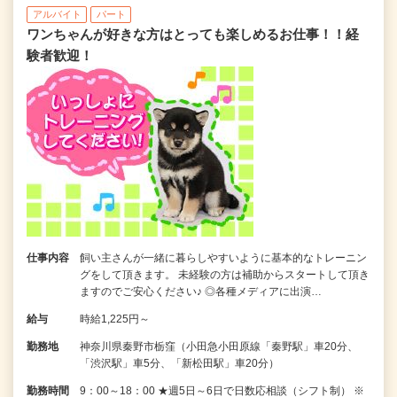
アルバイト
パート
ワンちゃんが好きな方はとっても楽しめるお仕事！！経
験者歓迎！
仕事内容
飼い主さんが一緒に暮らしやすいように基本的なトレーニン
グをして頂きます。 未経験の方は補助からスタートして頂き
ますのでご安心ください♪ ◎各種メディアに出演…
給与
時給1,225円～
勤務地
神奈川県秦野市栃窪（小田急小田原線「秦野駅」車20分、
「渋沢駅」車5分、「新松田駅」車20分）
勤務時間
9：00～18：00 ★週5日～6日で日数応相談（シフト制） ※