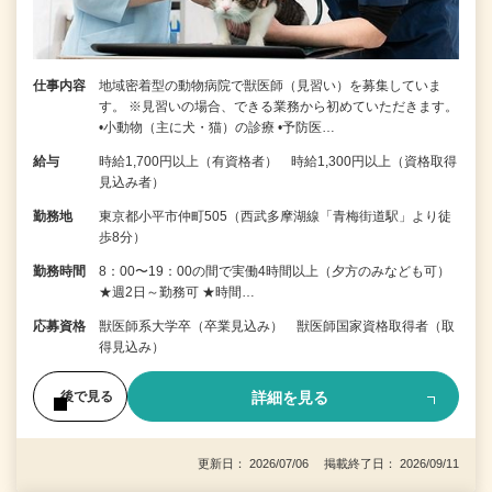
仕事内容
地域密着型の動物病院で獣医師（見習い）を募集していま
す。 ※見習いの場合、できる業務から初めていただきます。
•小動物（主に犬・猫）の診療 •予防医…
給与
時給1,700円以上（有資格者） 時給1,300円以上（資格取得
見込み者）
勤務地
東京都小平市仲町505（西武多摩湖線「青梅街道駅」より徒
歩8分）
勤務時間
8：00〜19：00の間で実働4時間以上（夕方のみなども可）
★週2日～勤務可 ★時間…
応募資格
獣医師系大学卒（卒業見込み） 獣医師国家資格取得者（取
得見込み）
詳細を見る
後で見る
更新日： 2026/07/06 掲載終了日： 2026/09/11