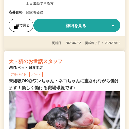
土日出勤できる方
応募資格
経験者優遇
詳細を見る
後で見る
更新日： 2026/07/22 掲載終了日： 2026/09/18
犬・猫のお世話スタッフ
WIYNペット 雄琴本店
アルバイト
パート
未経験OK◎ワンちゃん・ネコちゃんに癒されながら働け
ます！楽しく働ける職場環境です♪