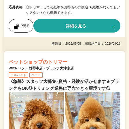
応募資格
◎トリマーしての経験をお持ちの方歓迎 ★経験がなくてもア
シスタントから勤務できます。
詳細を見る
後で見る
更新日： 2026/05/08 掲載終了日： 2026/09/25
ペットショップのトリマー
WIYNペット 雄琴本店・ブランチ大津京店
アルバイト
パート
《急募》スタッフ大募集♪資格・経験が活かせます★ブラ
ンクもOK◎トリミング業務に専念できる環境です◎