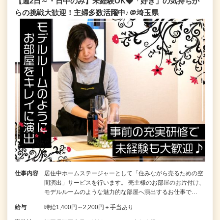
【週2日～・日中のみ】未経験OK◆「好き」の気持ちか
らの挑戦大歓迎！主婦多数活躍中♪＠埼玉県
仕事内容
居住中ホームステージャーとして「住みながら売るための空
間演出」サービスを行います。 売主様のお部屋のお片付け、
モデルルームのような魅力的な部屋へ演出するお仕事で…
給与
時給1,400円～2,200円＋手当あり