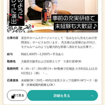
仕事内容
居住中ホームステージャーとして「住みながら売るための空
間演出」サービスを行います。 売主様のお部屋のお片付け、
モデルルームのような魅力的な部屋へ演出するお仕事で…
給与
時給1,400円～2,200円＋手当あり
勤務地
大阪府大阪市および近郊エリア ※直行直帰OK
勤務時間
9：30～17：00の間で4～6H勤務で応相談 ※月8日以上(土日
4日含む) （例） ・…
応募資格
未経験OK！20代～40代の女性スタッフ活躍中♪Wワーク・副
業・扶養範囲内勤務もOK！
詳細を見る
後で見る