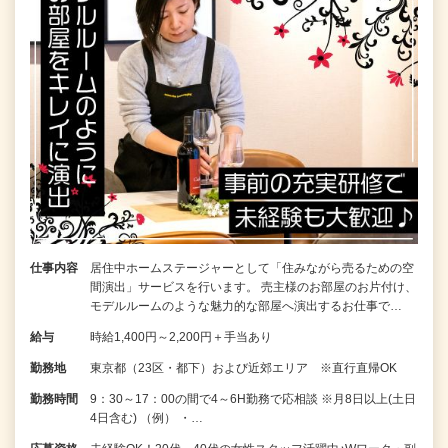
仕事内容
居住中ホームステージャーとして「住みながら売るための空
間演出」サービスを行います。 売主様のお部屋のお片付け、
モデルルームのような魅力的な部屋へ演出するお仕事で…
給与
時給1,400円～2,200円＋手当あり
勤務地
東京都（23区・都下）および近郊エリア ※直行直帰OK
勤務時間
9：30～17：00の間で4～6H勤務で応相談 ※月8日以上(土日
4日含む) （例） ・…