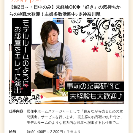
アルバイト
パート
【週2日～・日中のみ】未経験OK◆「好き」の気持ちか
らの挑戦大歓迎！主婦多数活躍中♪＠神奈川県
仕事内容
居住中ホームステージャーとして「住みながら売るための空
間演出」サービスを行います。 売主様のお部屋のお片付け、
モデルルームのような魅力的な部屋へ演出するお仕事で…
給与
時給1,400円～2,200円＋手当あり