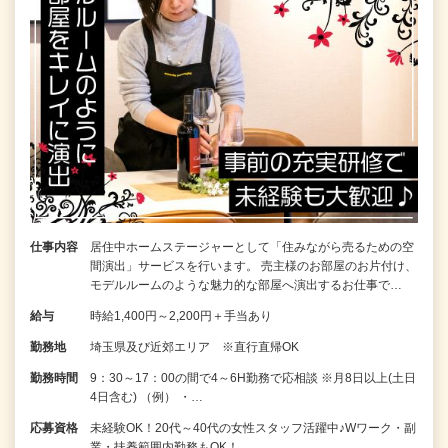
仕事内容
居住中ホームステージャーとして「住みながら売るための空
間演出」サービスを行います。 売主様のお部屋のお片付け、
モデルルームのような魅力的な部屋へ演出するお仕事で…
給与
時給1,400円～2,200円＋手当あり
勤務地
埼玉県及び近郊エリア ※直行直帰OK
勤務時間
9：30～17：00の間で4～6H勤務で応相談 ※月8日以上(土日
4日含む) （例） ・…
応募資格
未経験OK！20代～40代の女性スタッフ活躍中♪Wワーク・副
業・扶養範囲内勤務もOK！