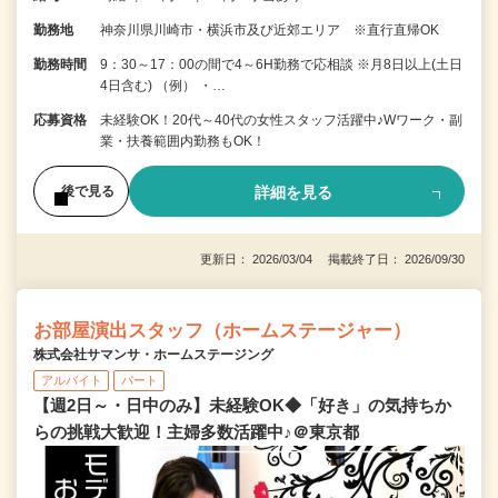
勤務地
神奈川県川崎市・横浜市及び近郊エリア ※直行直帰OK
勤務時間
9：30～17：00の間で4～6H勤務で応相談 ※月8日以上(土日
4日含む) （例） ・…
応募資格
未経験OK！20代～40代の女性スタッフ活躍中♪Wワーク・副
業・扶養範囲内勤務もOK！
詳細を見る
後で見る
更新日： 2026/03/04 掲載終了日： 2026/09/30
お部屋演出スタッフ（ホームステージャー）
株式会社サマンサ・ホームステージング
アルバイト
パート
【週2日～・日中のみ】未経験OK◆「好き」の気持ちか
らの挑戦大歓迎！主婦多数活躍中♪＠東京都