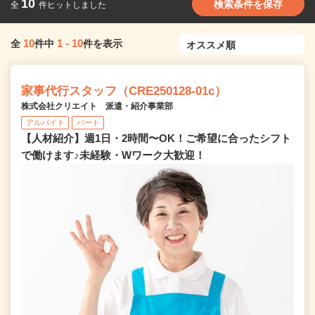
10
検索条件を保存
全
件ヒットしました
10
1
-
10
全
件中
件を表示
家事代行スタッフ（CRE250128-01c）
株式会社クリエイト 派遣・紹介事業部
アルバイト
パート
【人材紹介】週1日・2時間〜OK！ご希望に合ったシフト
で働けます♪未経験・Wワーク大歓迎！