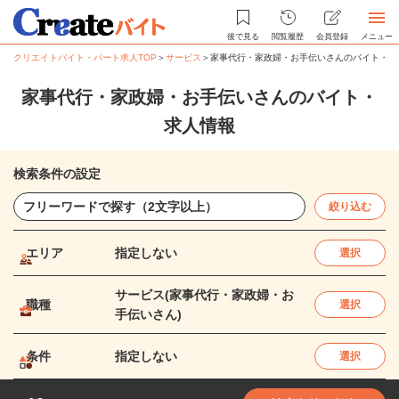
後で見る
閲覧履歴
会員登録
メニュー
クリエイトバイト・パート求人TOP
＞
サービス
＞
家事代行・家政婦・お手伝いさんのバイト・パ
家事代行・家政婦・お手伝いさんのバイト・
求人情報
検索条件の設定
絞り込む
エリア
指定しない
選択
サービス(家事代行・家政婦・お
職種
選択
手伝いさん)
条件
指定しない
選択