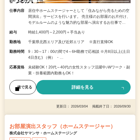
仕事内容
居住中ホームステージャーとして「住みながら売るための空
間演出」サービスを行います。 売主様のお部屋のお片付け、
モデルルームのような魅力的な部屋へ演出するお仕事で…
給与
時給1,400円～2,200円＋手当あり
勤務地
千葉県北西エリア及び近郊エリア ※直行直帰OK
勤務時間
9：30～17：00の間で4～6H勤務で応相談 ※月8日以上(土日
4日含む) （例） ・…
応募資格
未経験OK！20代～40代の女性スタッフ活躍中♪Wワーク・副
業・扶養範囲内勤務もOK！
詳細を見る
後で見る
更新日： 2026/03/04 掲載終了日： 2026/09/30
お部屋演出スタッフ（ホームステージャー）
株式会社サマンサ・ホームステージング