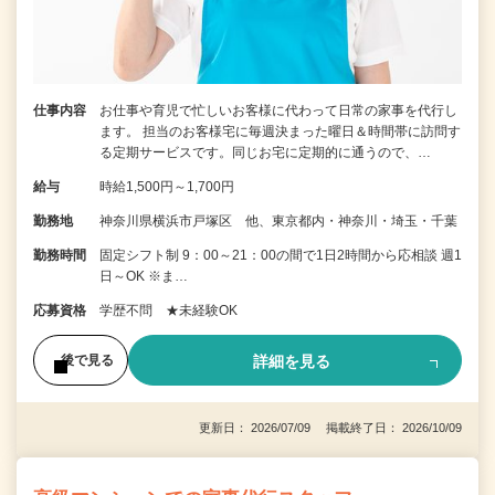
仕事内容
お仕事や育児で忙しいお客様に代わって日常の家事を代行し
ます。 担当のお客様宅に毎週決まった曜日＆時間帯に訪問す
る定期サービスです。同じお宅に定期的に通うので、…
給与
時給1,500円～1,700円
勤務地
神奈川県横浜市戸塚区 他、東京都内・神奈川・埼玉・千葉
勤務時間
固定シフト制 9：00～21：00の間で1日2時間から応相談 週1
日～OK ※ま…
応募資格
学歴不問 ★未経験OK
詳細を見る
後で見る
更新日： 2026/07/09 掲載終了日： 2026/10/09