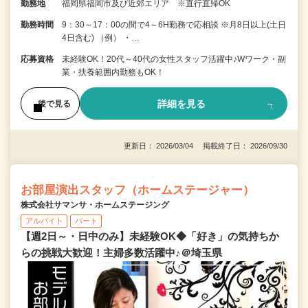
勤務地
福岡県福岡市及び近郊エリア ※直行直帰OK
勤務時間
9：30～17：00の間で4～6H勤務で応相談 ※月8日以上(土日
4日含む) （例） ・…
応募資格
未経験OK！20代～40代の女性スタッフ活躍中♪Wワーク・副
業・扶養範囲内勤務もOK！
詳細を見る
後で見る
更新日： 2026/03/04 掲載終了日： 2026/09/30
お部屋演出スタッフ（ホームステージャー）
株式会社サマンサ・ホームステージング
アルバイト
パート
【週2日～・日中のみ】未経験OK◆「好き」の気持ちか
らの挑戦大歓迎！主婦多数活躍中♪＠埼玉県