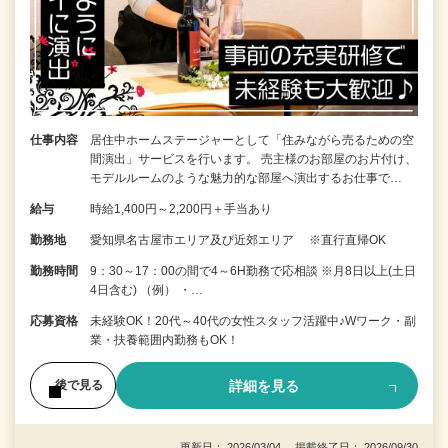
仕事内容
居住中ホームステージャーとして「住みながら売るための空
間演出」サービスを行います。 売主様のお部屋のお片付け、
モデルルームのような魅力的な部屋へ演出するお仕事で…
給与
時給1,400円～2,200円＋手当あり
勤務地
愛知県名古屋市エリア及び近郊エリア ※直行直帰OK
勤務時間
9：30～17：00の間で4～6H勤務で応相談 ※月8日以上(土日
4日含む) （例） ・…
応募資格
未経験OK！20代～40代の女性スタッフ活躍中♪Wワーク・副
業・扶養範囲内勤務もOK！
詳細を見る
後で見る
更新日： 2026/03/04 掲載終了日： 2026/09/30