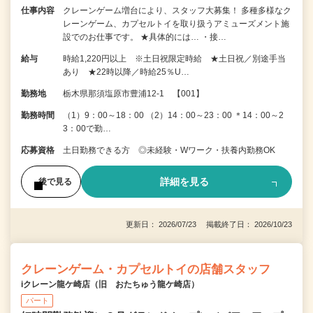
仕事内容
クレーンゲーム増台により、スタッフ大募集！ 多種多様なク
レーンゲーム、カプセルトイを取り扱うアミューズメント施
設でのお仕事です。 ★具体的には… ・接…
給与
時給1,220円以上 ※土日祝限定時給 ★土日祝／別途手当
あり ★22時以降／時給25％U…
勤務地
栃木県那須塩原市豊浦12-1 【001】
勤務時間
（1）9：00～18：00 （2）14：00～23：00 ＊14：00～2
3：00で勤…
応募資格
土日勤務できる方 ◎未経験・Wワーク・扶養内勤務OK
詳細を見る
後で見る
更新日： 2026/07/23 掲載終了日： 2026/10/23
クレーンゲーム・カプセルトイの店舗スタッフ
iクレーン龍ケ崎店（旧 おたちゅう龍ケ崎店）
パート