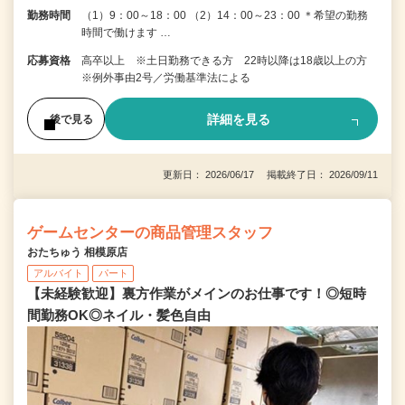
勤務時間
（1）9：00～18：00 （2）14：00～23：00 ＊希望の勤務
時間で働けます …
応募資格
高卒以上 ※土日勤務できる方 22時以降は18歳以上の方
※例外事由2号／労働基準法による
詳細を見る
後で見る
更新日： 2026/06/17 掲載終了日： 2026/09/11
ゲームセンターの商品管理スタッフ
おたちゅう 相模原店
アルバイト
パート
【未経験歓迎】裏方作業がメインのお仕事です！◎短時
間勤務OK◎ネイル・髪色自由