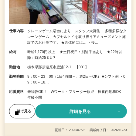
仕事内容
クレーンゲーム増台により、スタッフ大募集！ 多種多様なク
レーンゲーム、カプセルトイを取り扱うアミューズメント施
設でのお仕事です。 ★具体的には… ・接…
給与
時給1,170円以上 ★土日祝日：別途手当あり ★22時以
降：時給25％UP
勤務地
栃木県那須塩原市豊浦12-1 【001】
勤務時間
9：00～23：00（1日4時間～、週2日～OK） ■シフト例 ・0
9：00～18…
応募資格
未経験OK！ Wワーク・フリーター歓迎 扶養内勤務OK
年齢不問
詳細を見る
後で見る
更新日： 2026/07/23 掲載終了日： 2026/10/23