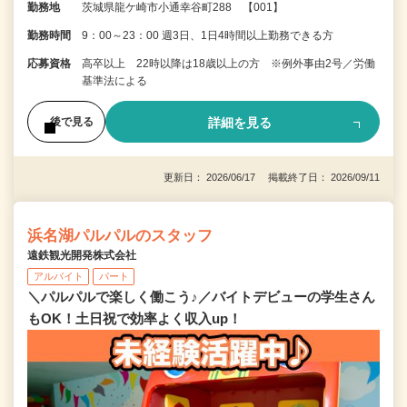
勤務地
茨城県龍ケ崎市小通幸谷町288 【001】
勤務時間
9：00～23：00 週3日、1日4時間以上勤務できる方
応募資格
高卒以上 22時以降は18歳以上の方 ※例外事由2号／労働
基準法による
詳細を見る
後で見る
更新日： 2026/06/17 掲載終了日： 2026/09/11
浜名湖パルパルのスタッフ
遠鉄観光開発株式会社
アルバイト
パート
＼パルパルで楽しく働こう♪／バイトデビューの学生さん
もOK！土日祝で効率よく収入up！