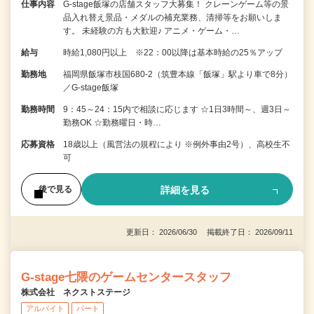
仕事内容
G-stage飯塚の店舗スタッフ大募集！ クレーンゲーム等の景
品入れ替え景品・メダルの補充業務、清掃等をお願いしま
す。 未経験の方も大歓迎♪ アニメ・ゲーム・…
給与
時給1,080円以上 ※22：00以降は基本時給の25％アップ
勤務地
福岡県飯塚市枝国680-2（筑豊本線「飯塚」駅より車で8分）
／G-stage飯塚
勤務時間
9：45～24：15内で相談に応じます ☆1日3時間～、週3日～
勤務OK ☆勤務曜日・時…
応募資格
18歳以上（風営法の規程により ※例外事由2号）、高校生不
可
詳細を見る
後で見る
更新日： 2026/06/30 掲載終了日： 2026/09/11
G-stage七隈のゲームセンタースタッフ
株式会社 ネクストステージ
アルバイト
パート