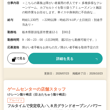
仕事内容
＜こちらの募集は障がい者雇用の求人です＞ 多種多様なクレ
ーンゲーム、カプセルトイを取り扱うアミューズメント施設
の軽作業をお任せします。車イスや身体的に不自由な…
給与
時給1,130円 ＜22時以降：時給25％UP／土日祝日：別途手
当あり＞
勤務地
栃木県那須塩原市豊浦12-1 【001】
勤務時間
9：00～23：00（1日2時間、週2日から勤務可能です。）
応募資格
障がい者手帳をお持ちの方／障がい者手帳を取得予定の方
詳細を見る
後で見る
更新日： 2026/07/23 掲載終了日： 2026/10/23
ゲームセンターの店舗スタッフ
iクレーン龍ケ崎店（旧 おたちゅう龍ケ崎店）
アルバイト
フルタイムで安定収入♪＼８月グランドオープン／パワー