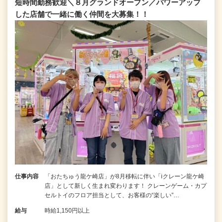
短時間勤務歓迎＼８月グランドオープン／パワーアップ
した店舗で一緒に働く仲間を大募集！！
仕事内容
「おたちゅう龍ケ崎店」が8月移転に伴い「iクレーン龍ケ崎
店」として新しく生まれ変わります！ クレーンゲーム・カプ
セルトイのフロア担当として、お客様の“楽しい”…
給与
時給1,150円以上