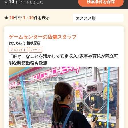
10
検索条件を保存
全
件ヒットしました
10
1
-
10
全
件中
件を表示
ゲームセンターの店舗スタッフ
おたちゅう 相模原店
アルバイト
パート
「好き」なことを活かして安定収入♪家事や育児が両立可
能な時短勤務も歓迎