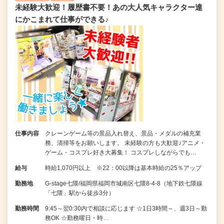
未経験大歓迎！履歴書不要！あの大人気キャラクター達
にかこまれて仕事ができる♪
仕事内容
クレーンゲーム等の景品入れ替え、景品・メダルの補充業
務、清掃等をお願いします。 未経験の方も大歓迎♪アニメ・
ゲーム・コスプレ好き大募集！ コスプレしながらでも…
給与
時給1,070円以上 ※22：00以降は基本時給の25％アップ
勤務地
G-stage七隈/福岡県福岡市城南区七隈8-4-8（地下鉄七隈線
「七隈」駅から徒歩3分）
勤務時間
9:45～翌0:30内で相談に応じます ☆1日3時間～、週3日～勤
務OK ☆勤務曜日・時…