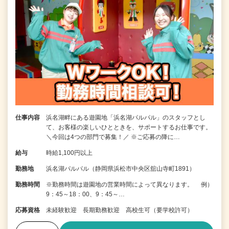
仕事内容
浜名湖畔にある遊園地「浜名湖パルパル」のスタッフとし
て、お客様の楽しいひとときを、サポートするお仕事です。
＼今回は4つの部門で募集！／ ※ご応募の降に…
給与
時給1,100円以上
勤務地
浜名湖パルパル（静岡県浜松市中央区舘山寺町1891）
勤務時間
※勤務時間は遊園地の営業時間によって異なります。 例）
9：45～18：00、9：45～…
応募資格
未経験歓迎 長期勤務歓迎 高校生可（要学校許可）