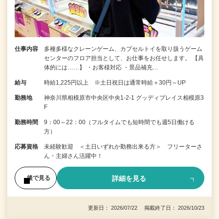
仕事内容
多種多様なクレーンゲーム、カプセルトイを取り扱うゲーム
センターのフロア担当として、お仕事をお任せします。 【具
体的には……】 ・お客様対応 ・景品補充…
給与
時給1,225円以上 ※土日祝日は通常時給＋30円～UP
勤務地
神奈川県相模原市中央区中央1-2-1 グッディプレイス相模原3
F
勤務時間
9：00～22：00（フルタイムでも短時間でも週5日働ける
方）
応募資格
未経験歓迎 ＜土日いずれか勤務出来る方＞ フリーターさ
ん・主婦さん活躍中！
詳細を見る
後で見る
更新日： 2026/07/22 掲載終了日： 2026/10/23