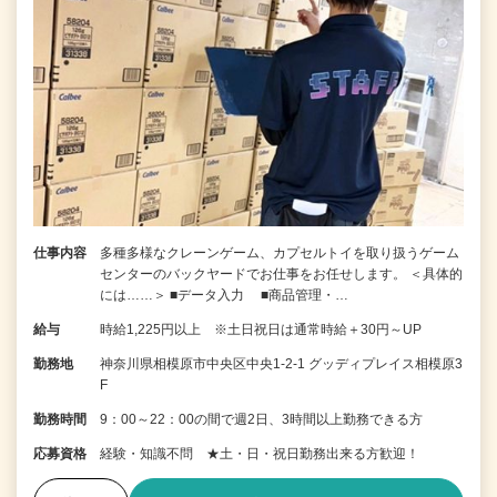
仕事内容
多種多様なクレーンゲーム、カプセルトイを取り扱うゲーム
センターのバックヤードでお仕事をお任せします。 ＜具体的
には……＞ ■データ入力 ■商品管理・…
給与
時給1,225円以上 ※土日祝日は通常時給＋30円～UP
勤務地
神奈川県相模原市中央区中央1-2-1 グッディプレイス相模原3
F
勤務時間
9：00～22：00の間で週2日、3時間以上勤務できる方
応募資格
経験・知識不問 ★土・日・祝日勤務出来る方歓迎！