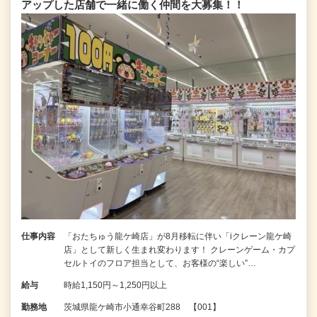
アップした店舗で一緒に働く仲間を大募集！！
仕事内容
「おたちゅう龍ケ崎店」が8月移転に伴い「iクレーン龍ケ崎
店」として新しく生まれ変わります！ クレーンゲーム・カプ
セルトイのフロア担当として、お客様の“楽しい”…
給与
時給1,150円～1,250円以上
勤務地
茨城県龍ケ崎市小通幸谷町288 【001】