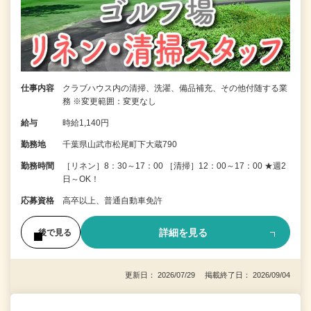
仕事内容
クラブハウス内の清掃、洗濯、備品補充、その他付随する業
務 ※変更範囲：変更なし
給与
時給1,140円
勤務地
千葉県山武市松尾町下大蔵790
勤務時間
［リネン］8：30～17：00 ［清掃］12：00～17：00 ★週2
日～OK！
応募資格
高卒以上、普通自動車免許
詳細を見る
後で見る
更新日： 2026/07/29 掲載終了日： 2026/09/04