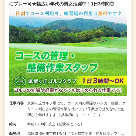
にプレー可★幅広い年代の男女活躍中！1日3時間◎
仕事内容
筑紫ヶ丘ゴルフ場にて、コース内の掃除やバンカー整備、グ
リーン刈などの管理作業を行います♪作業は分担制なので無
理なく働けますよ 【具体的には・・・・】 ○…
給与
時給1,100円以上（経験等による）
勤務地
福岡県那珂川市後野571（福岡都市高速「野多目ランプ」よ