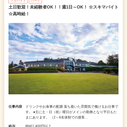
アルバイト
パート
土日歓迎！未経験者OK！！週1日～OK！ ☆スキマバイト
☆高時給！
仕事内容
ドリンクやお食事の配膳 落ち着いた雰囲気で働けるお仕事で
す。 ●主に土・日（祝）曜日がメインの勤務となり平日もた
まにあります。 （2～8名体制での接客…
給与
時給1,400円以上