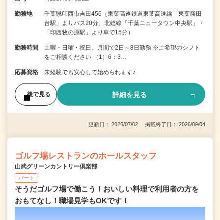
勤務地
千葉県印西市吉田456（東葉高速鉄道東葉高速線「東葉勝田
台駅」よりバス20分、北総線「千葉ニュータウン中央駅」・
「印西牧の原駅」より車で15分）
勤務時間
土曜・日曜・祝日、月間で2日～8日勤務 ※ご希望のシフト
をご相談ください （1）6：3…
応募資格
未経験でも安心して始められます♪
詳細を見る
後で見る
更新日： 2026/07/02 掲載終了日： 2026/09/04
ゴルフ場レストランのホールスタッフ
山武グリーンカントリー倶楽部
パート
そうだゴルフ場で働こう！おいしい料理で利用者の方を
おもてなし！職場見学もOKです！