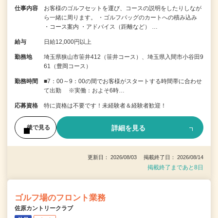
仕事内容
お客様のゴルフセットを運び、コースの説明をしたりしなが
ら一緒に周ります。 ・ゴルフバッグのカートへの積み込み
・コース案内 ・アドバイス（距離など） …
給与
日給12,000円以上
勤務地
埼玉県狭山市笹井412（笹井コース）、埼玉県入間市小谷田9
61（豊岡コース）
勤務時間
■7：00～9：00の間でお客様がスタートする時間帯に合わせ
て出勤 ※実働：およそ6時…
応募資格
特に資格は不要です！未経験者＆経験者歓迎！
詳細を見る
後で見る
更新日： 2026/08/03 掲載終了日： 2026/08/14
掲載終了まであと8日
ゴルフ場のフロント業務
佐原カントリークラブ