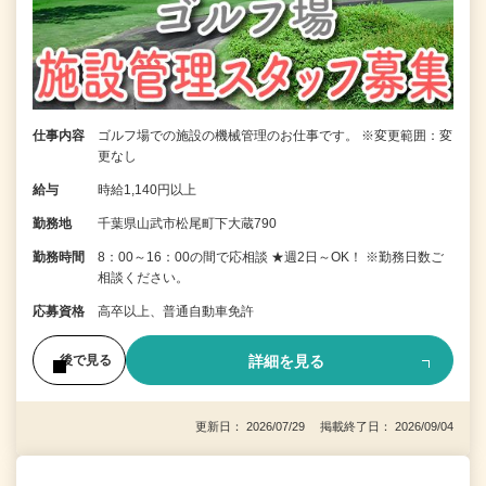
仕事内容
ゴルフ場での施設の機械管理のお仕事です。 ※変更範囲：変
更なし
給与
時給1,140円以上
勤務地
千葉県山武市松尾町下大蔵790
勤務時間
8：00～16：00の間で応相談 ★週2日～OK！ ※勤務日数ご
相談ください。
応募資格
高卒以上、普通自動車免許
詳細を見る
後で見る
更新日： 2026/07/29 掲載終了日： 2026/09/04