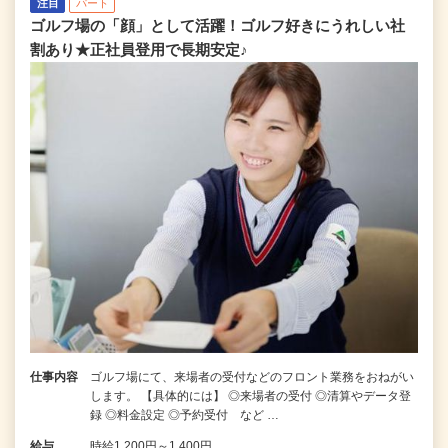
注目
パート
ゴルフ場の「顔」として活躍！ゴルフ好きにうれしい社
割あり★正社員登用で長期安定♪
仕事内容
ゴルフ場にて、来場者の受付などのフロント業務をおねがい
します。 【具体的には】 ◎来場者の受付 ◎清算やデータ登
録 ◎料金設定 ◎予約受付 など …
給与
時給1,200円～1,400円