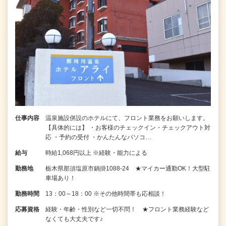
仕事内容
温泉施設併設のホテルにて、フロント業務をお願いします。
【具体的には】 ・お客様のチェックイン・チェックアウト対
応 ・予約の受付 ・かんたんなパソコ…
給与
時給1,068円以上 ※経験・能力による
勤務地
栃木県那須塩原市鍋掛1088-24 ★マイカー通勤OK！大型駐
車場あり！
勤務時間
13：00～18：00 ※その他時間帯も応相談！
応募資格
経験・年齢・性別など一切不問！ ★フロント業務経験など
なくても大丈夫です♪