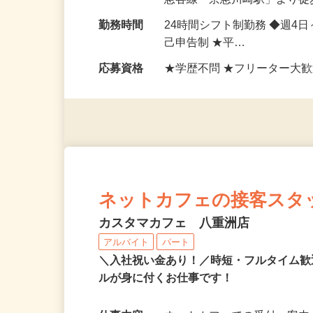
勤務地
神奈川県川崎市川崎区駅前本
急各線「京急川崎駅」より徒
勤務時間
24時間シフト制勤務 ◆週4
己申告制 ★平…
応募資格
★学歴不問 ★フリーター大歓
ネットカフェの接客スタ
カスタマカフェ 八重洲店
アルバイト
パート
＼入社祝い金あり！／時短・フルタイム