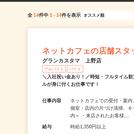
全
14
件中
1
-
14
件を表示
ネットカフェの店舗スタ
グランカスタマ 上野店
アルバイト
パート
＼入社祝い金あり！／時短・フルタイム
ルが身に付くお仕事です！
仕事内容
ネットカフェでの受付・案内
個室・店内の片づけ清掃、キ
内＞ ・来店されたお客様…
給与
時給1,350円以上