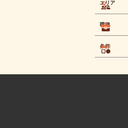
エリア
職種
条件