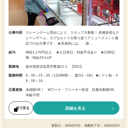
仕事内容
クレーンゲーム増台により、スタッフ大募集！ 多種多様なク
レーンゲーム、カプセルトイを取り扱うアミューズメント施
設でのお仕事です。 ★具体的には… ・接…
給与
時給1,170円以上 ★土日祝日：別途手当あり ★22時以
降：時給25％UP
勤務地
栃木県那須塩原市豊浦12-1 【001】
勤務時間
9：00～23：00（1日4時間～、週2日～OK） ■シフト例 ・0
9：00～18…
応募資格
未経験OK！ Wワーク・フリーター歓迎 扶養内勤務OK
年齢不問
詳細を見る
後で見る
更新日： 2026/07/23 掲載終了日： 2026/10/23