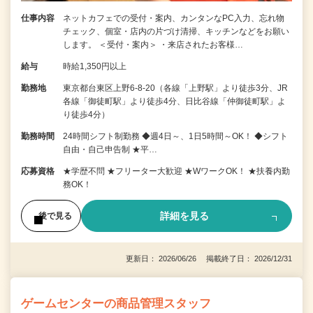
仕事内容
ネットカフェでの受付・案内、カンタンなPC入力、忘れ物
チェック、個室・店内の片づけ清掃、キッチンなどをお願い
します。 ＜受付・案内＞ ・来店されたお客様…
給与
時給1,350円以上
勤務地
東京都台東区上野6-8-20（各線「上野駅」より徒歩3分、JR
各線「御徒町駅」より徒歩4分、日比谷線「仲御徒町駅」よ
り徒歩4分）
勤務時間
24時間シフト制勤務 ◆週4日～、1日5時間～OK！ ◆シフト
自由・自己申告制 ★平…
応募資格
★学歴不問 ★フリーター大歓迎 ★WワークOK！ ★扶養内勤
務OK！
詳細を見る
後で見る
更新日： 2026/06/26 掲載終了日： 2026/12/31
ゲームセンターの商品管理スタッフ