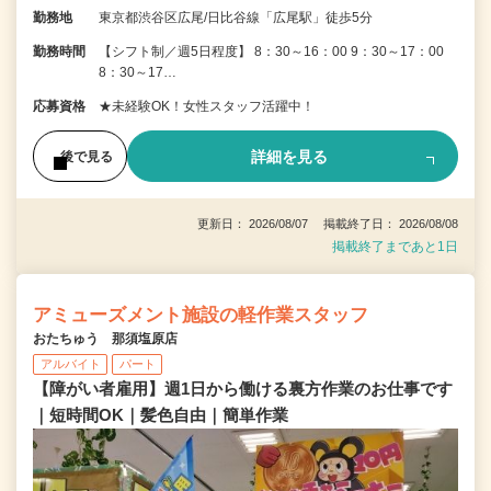
勤務地
東京都渋谷区広尾/日比谷線「広尾駅」徒歩5分
勤務時間
【シフト制／週5日程度】 8：30～16：00 9：30～17：00
8：30～17…
応募資格
★未経験OK！女性スタッフ活躍中！
詳細を見る
後で見る
更新日： 2026/08/07 掲載終了日： 2026/08/08
掲載終了まであと1日
アミューズメント施設の軽作業スタッフ
おたちゅう 那須塩原店
アルバイト
パート
【障がい者雇用】週1日から働ける裏方作業のお仕事です
｜短時間OK｜髪色自由｜簡単作業