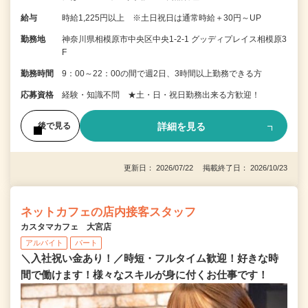
給与
時給1,225円以上 ※土日祝日は通常時給＋30円～UP
勤務地
神奈川県相模原市中央区中央1-2-1 グッディプレイス相模原3
F
勤務時間
9：00～22：00の間で週2日、3時間以上勤務できる方
応募資格
経験・知識不問 ★土・日・祝日勤務出来る方歓迎！
詳細を見る
後で見る
更新日： 2026/07/22 掲載終了日： 2026/10/23
ネットカフェの店内接客スタッフ
カスタマカフェ 大宮店
アルバイト
パート
＼入社祝い金あり！／時短・フルタイム歓迎！好きな時
間で働けます！様々なスキルが身に付くお仕事です！