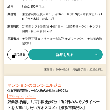
給与
時給1,350円以上
勤務地
東京都渋谷区代々木１丁目36-6 TC第59代々木駅前ビル（J
R「代々木駅」徒歩30秒）
勤務時間
24時間シフト制勤務 ◆週4日～、1日5時間～OK！ ◆シフト
自由・自己申告制 ★平…
応募資格
★学歴不問 ★フリーター大歓迎 ★WワークOK！ ★扶養内勤
務OK！
詳細を見る
後で見る
更新日： 2026/06/26 掲載終了日： 2026/12/31
マンションのコンシェルジュ
住友不動産建物サービス株式会社/hcp26003a
アルバイト
パート
残業ほぼ無し！尻手駅徒歩7分！週2日のみでプライベー
トを大事にしたい方オススメ♪【横浜市鶴見区】