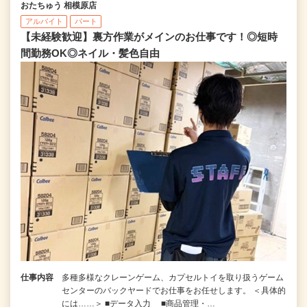
おたちゅう 相模原店
アルバイト
パート
【未経験歓迎】裏方作業がメインのお仕事です！◎短時
間勤務OK◎ネイル・髪色自由
仕事内容
多種多様なクレーンゲーム、カプセルトイを取り扱うゲーム
センターのバックヤードでお仕事をお任せします。 ＜具体的
には……＞ ■データ入力 ■商品管理・…