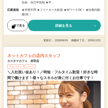
自由・自己申告制 ★平…
応募資格
★学歴不問 ★フリーター大歓迎 ★WワークOK！ ★扶養内勤
務OK！
詳細を見る
後で見る
更新日： 2026/06/26 掲載終了日： 2026/12/31
ネットカフェの店内スタッフ
カスタマカフェ 赤羽店
アルバイト
パート
＼入社祝い金あり！／時短・フルタイム歓迎！好きな時
間で働けます！様々なスキルが身に付くお仕事です！