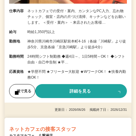
仕事内容
ネットカフェでの受付・案内、カンタンなPC入力、忘れ物
チェック、個室・店内の片づけ清掃、キッチンなどをお願い
します。 ＜受付・案内＞ ・来店されたお客様…
給与
時給1,350円以上
勤務地
神奈川県川崎市川崎区駅前本町4-16（各線「川崎駅」より徒
歩5分、京急各線「京急川崎駅」より徒歩4分）
勤務時間
24時間シフト制勤務 ◆週4日～、1日5時間～OK！ ◆シフト
自由・自己申告制 ★平…
応募資格
★学歴不問 ★フリーター大歓迎 ★WワークOK！ ★扶養内勤
務OK！
詳細を見る
後で見る
更新日： 2026/06/26 掲載終了日： 2026/12/31
ネットカフェの接客スタッフ
カスタマカフェ 八重洲店