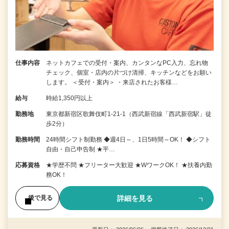
仕事内容
ネットカフェでの受付・案内、カンタンなPC入力、忘れ物
チェック、個室・店内の片づけ清掃、キッチンなどをお願い
します。 ＜受付・案内＞ ・来店されたお客様…
給与
時給1,350円以上
勤務地
東京都新宿区歌舞伎町1-21-1（西武新宿線「西武新宿駅」徒
歩2分）
勤務時間
24時間シフト制勤務 ◆週4日～、1日5時間～OK！ ◆シフト
自由・自己申告制 ★平…
応募資格
★学歴不問 ★フリーター大歓迎 ★WワークOK！ ★扶養内勤
務OK！
詳細を見る
後で見る