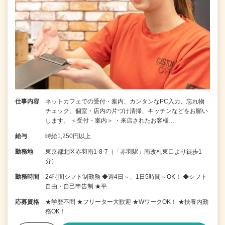
仕事内容
ネットカフェでの受付・案内、カンタンなPC入力、忘れ物
チェック、個室・店内の片づけ清掃、キッチンなどをお願い
します。 ＜受付・案内＞ ・来店されたお客様…
給与
時給1,250円以上
勤務地
東京都北区赤羽南1-8-7（「赤羽駅」南改札東口より徒歩1
分）
勤務時間
24時間シフト制勤務 ◆週4日～、1日5時間～OK！ ◆シフト
自由・自己申告制 ★平…
応募資格
★学歴不問 ★フリーター大歓迎 ★WワークOK！ ★扶養内勤
務OK！