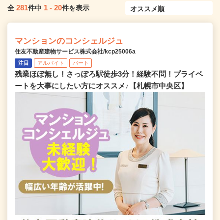
281
1
-
20
全
件中
件を表示
マンションのコンシェルジュ
住友不動産建物サービス株式会社/kcp25006a
注目
アルバイト
パート
残業ほぼ無し！さっぽろ駅徒歩3分！経験不問！プライベ
ートを大事にしたい方にオススメ♪【札幌市中央区】