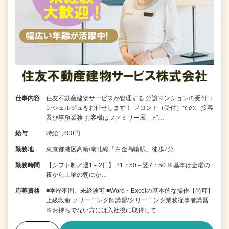
仕事内容
住友不動産建物サービスが管理する 分譲マンションの受付コ
ンシェルジュをお任せします！ フロント（受付）での、接客
及び事務業務 お客様はファミリー層、ビ…
給与
時給1,800円
勤務地
東京都港区高輪/南北線「白金高輪駅」徒歩7分
勤務時間
【シフト制／週1～2日】 21：50～翌7：50 ※基本は金曜の
夜から土曜の朝にか…
応募資格
■学歴不問、未経験可 ■Word・Excelの基本的な操作【尚可】
上級救命 クリーニング師講習/クリーニング業務従事者講習
※お持ちでない方には入社後に取得して…