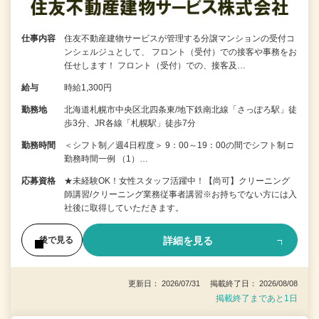
仕事内容
住友不動産建物サービスが管理する分譲マンションの受付コ
ンシェルジュとして、 フロント（受付）での接客や事務をお
任せします！ フロント（受付）での、接客及…
給与
時給1,300円
勤務地
北海道札幌市中央区北四条東/地下鉄南北線「さっぽろ駅」徒
歩3分、JR各線「札幌駅」徒歩7分
勤務時間
＜シフト制／週4日程度＞ 9：00～19：00の間でシフト制 □
勤務時間一例 （1）…
応募資格
★未経験OK！女性スタッフ活躍中！【尚可】クリーニング
師講習/クリーニング業務従事者講習※お持ちでない方には入
社後に取得していただきます。
詳細を見る
後で見る
更新日： 2026/07/31 掲載終了日： 2026/08/08
掲載終了まであと1日