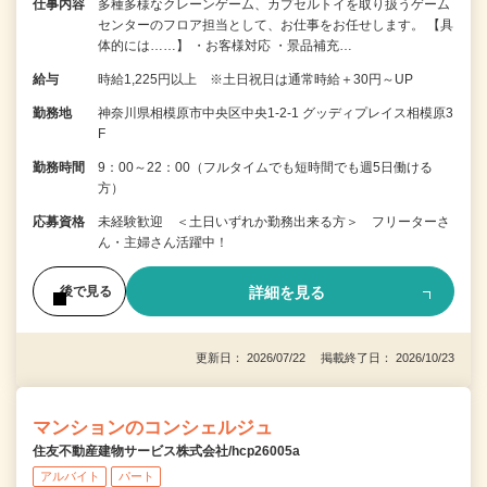
仕事内容
多種多様なクレーンゲーム、カプセルトイを取り扱うゲーム
センターのフロア担当として、お仕事をお任せします。 【具
体的には……】 ・お客様対応 ・景品補充…
給与
時給1,225円以上 ※土日祝日は通常時給＋30円～UP
勤務地
神奈川県相模原市中央区中央1-2-1 グッディプレイス相模原3
F
勤務時間
9：00～22：00（フルタイムでも短時間でも週5日働ける
方）
応募資格
未経験歓迎 ＜土日いずれか勤務出来る方＞ フリーターさ
ん・主婦さん活躍中！
詳細を見る
後で見る
更新日： 2026/07/22 掲載終了日： 2026/10/23
マンションのコンシェルジュ
住友不動産建物サービス株式会社/hcp26005a
アルバイト
パート