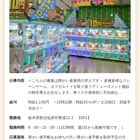
仕事内容
＜こちらの募集は障がい者雇用の求人です＞ 多種多様なクレ
ーンゲーム、カプセルトイを取り扱うアミューズメント施設
の軽作業をお任せします。車イスや身体的に不自由な…
給与
時給1,130円 ＜22時以降：時給25％UP／土日祝日：別途手
当あり＞
勤務地
栃木県那須塩原市豊浦12-1 【001】
勤務時間
9：00～23：00（1日2時間、週2日から勤務可能です。）
応募資格
障がい者手帳をお持ちの方／障がい者手帳を取得予定の方