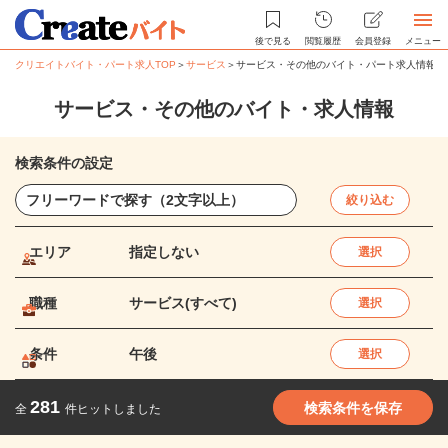
後で見る
閲覧履歴
会員登録
メニュー
クリエイトバイト・パート求人TOP
＞
サービス
＞
サービス・その他のバイト・パート求人情報
サービス・その他のバイト・求人情報
検索条件の設定
絞り込む
エリア
指定しない
選択
職種
サービス(すべて)
選択
条件
午後
選択
281
検索条件を保存
全
件ヒットしました