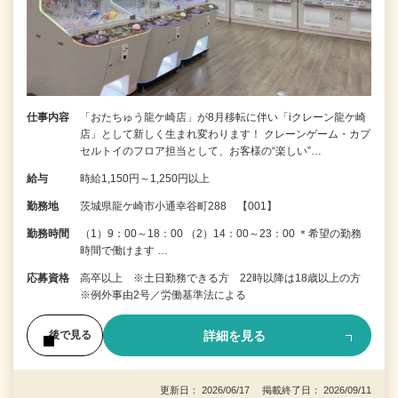
仕事内容
「おたちゅう龍ケ崎店」が8月移転に伴い「iクレーン龍ケ崎
店」として新しく生まれ変わります！ クレーンゲーム・カプ
セルトイのフロア担当として、お客様の“楽しい”…
給与
時給1,150円～1,250円以上
勤務地
茨城県龍ケ崎市小通幸谷町288 【001】
勤務時間
（1）9：00～18：00 （2）14：00～23：00 ＊希望の勤務
時間で働けます …
応募資格
高卒以上 ※土日勤務できる方 22時以降は18歳以上の方
※例外事由2号／労働基準法による
詳細を見る
後で見る
更新日： 2026/06/17 掲載終了日： 2026/09/11