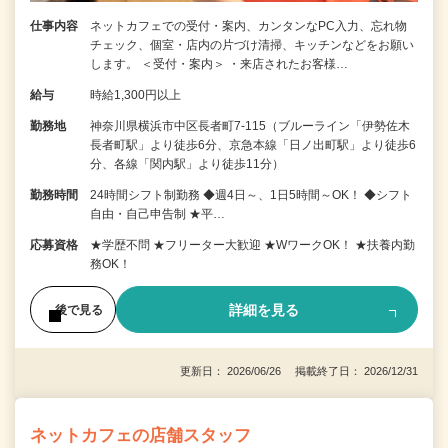
仕事内容
ネットカフェでの受付・案内、カンタンなPC入力、忘れ物
チェック、個室・店内の片づけ清掃、キッチンなどをお願い
します。 ＜受付・案内＞ ・来店されたお客様…
給与
時給1,300円以上
勤務地
神奈川県横浜市中区長者町7-115（ブルーライン「伊勢佐木
長者町駅」より徒歩6分、京急本線「日ノ出町駅」より徒歩6
分、各線「関内駅」より徒歩11分）
勤務時間
24時間シフト制勤務 ◆週4日～、1日5時間～OK！ ◆シフト
自由・自己申告制 ★平…
応募資格
★学歴不問 ★フリーター大歓迎 ★WワークOK！ ★扶養内勤
務OK！
詳細を見る
後で見る
更新日： 2026/06/26 掲載終了日： 2026/12/31
ネットカフェの店舗スタッフ