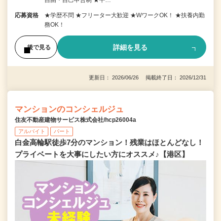
自由・自己申告制 ★平…
応募資格
★学歴不問 ★フリーター大歓迎 ★WワークOK！ ★扶養内勤
務OK！
詳細を見る
後で見る
更新日： 2026/06/26 掲載終了日： 2026/12/31
マンションのコンシェルジュ
住友不動産建物サービス株式会社/hcp26004a
アルバイト
パート
白金高輪駅徒歩7分のマンション！残業はほとんどなし！
プライベートを大事にしたい方にオススメ♪【港区】