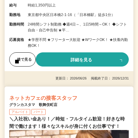
給与
時給1,350円以上
勤務地
東京都中央区日本橋2-1-16（「日本橋駅」徒歩1分）
勤務時間
24時間シフト制勤務 ◆週4日～、1日5時間～OK！ ◆シフト
自由・自己申告制 ★平…
応募資格
★学歴不問 ★フリーター大歓迎 ★WワークOK！ ★扶養内勤
務OK！
詳細を見る
後で見る
更新日： 2026/06/26 掲載終了日： 2026/12/31
ネットカフェの接客スタッフ
グランカスタマ 歌舞伎町店
アルバイト
パート
＼入社祝い金あり！／時短・フルタイム歓迎！好きな時
間で働けます！様々なスキルが身に付くお仕事です！