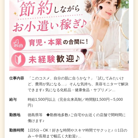
仕事内容
「このコスメ、自分の肌に合うかな？」「試してみたいけ
ど、費用が気になる…」 そんな気持ち、美容モニターで解決
できます♪ 気になる化粧品・健康食品・サプリメン…
給与
時給1,500円以上（完全出来高制／時間額1,500円～5,000
円）
勤務地
徳島県等 ◆勤務地多数♪ご自宅やお近くの店舗で間時間に
働けます♪
勤務時間
1日5分～OK！好きな時間やスキマ時間でサクッと♪ ☆1日の
み～中長期まで幅広く大歓迎♪…