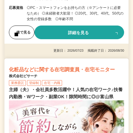
応募資格
◎PC・スマートフォンをお持ちの方（※アンケートに必要
なため） ◎未経験者大歓迎！ ◎20代、30代、40代、50代の
女性の登録多数 ◎年齢不問
詳細を見る
後で見る
更新日： 2026/07/23 掲載終了日： 2026/08/30
化粧品などに関する在宅調査員・在宅モニター
株式会社ビサーチ
業務委託
登録制
在宅・内職
主婦（夫）・会社員多数活躍中！人気の在宅ワーク♪扶養
内勤務・Wワーク・副業OK！隙間時間に◎@富山県