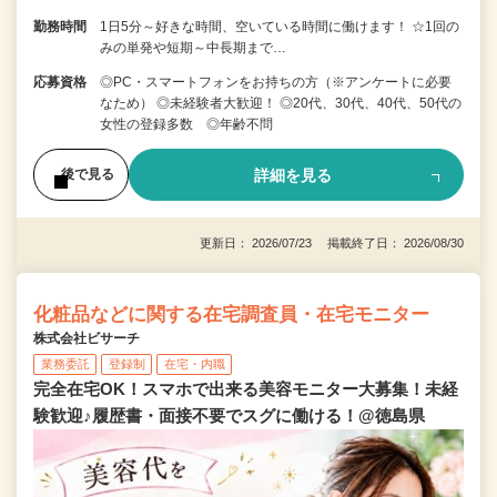
勤務時間
1日5分～好きな時間、空いている時間に働けます！ ☆1回の
みの単発や短期～中長期まで…
応募資格
◎PC・スマートフォンをお持ちの方（※アンケートに必要
なため） ◎未経験者大歓迎！ ◎20代、30代、40代、50代の
女性の登録多数 ◎年齢不問
詳細を見る
後で見る
更新日： 2026/07/23 掲載終了日： 2026/08/30
化粧品などに関する在宅調査員・在宅モニター
株式会社ビサーチ
業務委託
登録制
在宅・内職
完全在宅OK！スマホで出来る美容モニター大募集！未経
験歓迎♪履歴書・面接不要でスグに働ける！@徳島県