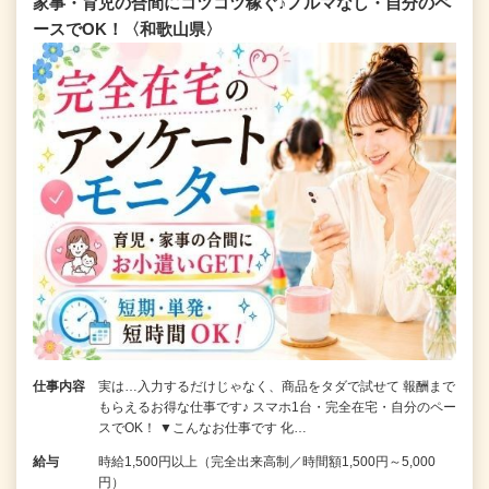
家事・育児の合間にコツコツ稼ぐ♪ノルマなし・自分のペ
ースでOK！〈和歌山県〉
仕事内容
実は…入力するだけじゃなく、商品をタダで試せて 報酬まで
もらえるお得な仕事です♪ スマホ1台・完全在宅・自分のペー
スでOK！ ▼こんなお仕事です 化…
給与
時給1,500円以上（完全出来高制／時間額1,500円～5,000
円）