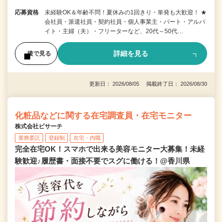
応募資格
未経験OK＆年齢不問！夏休みの1回きり・単発も大歓迎！ ★
会社員・派遣社員・契約社員・個人事業主・パート・アルバ
イト・主婦（夫）・フリーターなど、20代～50代…
詳細を見る
後で見る
更新日： 2026/08/05 掲載終了日： 2026/08/30
化粧品などに関する在宅調査員・在宅モニター
株式会社ビサーチ
業務委託
登録制
在宅・内職
完全在宅OK！スマホで出来る美容モニター大募集！未経
験歓迎♪履歴書・面接不要でスグに働ける！@香川県