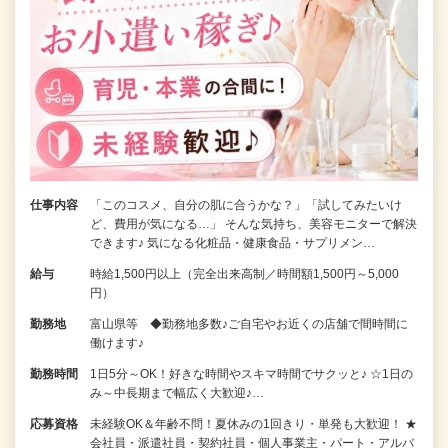
仕事内容
「このコスメ、自分の肌に合うかな？」「試してみたいけ
ど、費用が気になる…」 そんな気持ち、美容モニターで解決
できます♪ 気になる化粧品・健康食品・サプリメン…
給与
時給1,500円以上（完全出来高制／時間額1,500円～5,000
円）
勤務地
富山県等 ◆勤務地多数♪ご自宅やお近くの店舗で間時間に
働けます♪
勤務時間
1日5分～OK！好きな時間やスキマ時間でサクッと♪ ☆1日の
み～中長期まで幅広く大歓迎♪…
応募資格
未経験OK＆年齢不問！夏休みの1回きり・単発も大歓迎！ ★
会社員・派遣社員・契約社員・個人事業主・パート・アルバ