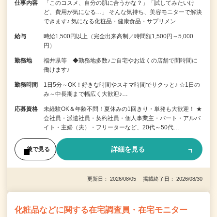
仕事内容
「このコスメ、自分の肌に合うかな？」「試してみたいけ
ど、費用が気になる…」 そんな気持ち、美容モニターで解決
できます♪ 気になる化粧品・健康食品・サプリメン…
給与
時給1,500円以上（完全出来高制／時間額1,500円～5,000
円）
勤務地
福井県等 ◆勤務地多数♪ご自宅やお近くの店舗で間時間に
働けます♪
勤務時間
1日5分～OK！好きな時間やスキマ時間でサクッと♪ ☆1日の
み～中長期まで幅広く大歓迎♪…
応募資格
未経験OK＆年齢不問！夏休みの1回きり・単発も大歓迎！ ★
会社員・派遣社員・契約社員・個人事業主・パート・アルバ
イト・主婦（夫）・フリーターなど、20代～50代…
詳細を見る
後で見る
更新日： 2026/08/05 掲載終了日： 2026/08/30
化粧品などに関する在宅調査員・在宅モニター