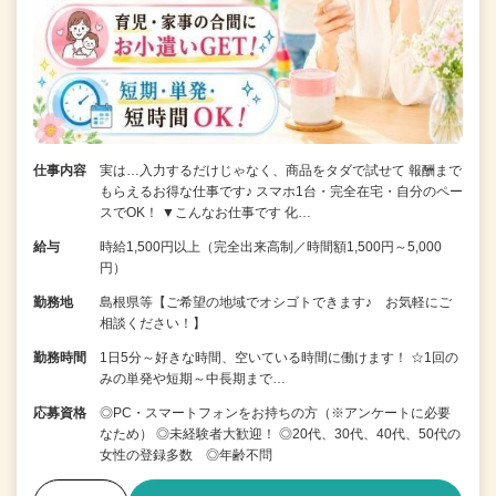
仕事内容
実は…入力するだけじゃなく、商品をタダで試せて 報酬まで
もらえるお得な仕事です♪ スマホ1台・完全在宅・自分のペー
スでOK！ ▼こんなお仕事です 化…
給与
時給1,500円以上（完全出来高制／時間額1,500円～5,000
円）
勤務地
島根県等【ご希望の地域でオシゴトできます♪ お気軽にご
相談ください！】
勤務時間
1日5分～好きな時間、空いている時間に働けます！ ☆1回の
みの単発や短期～中長期まで…
応募資格
◎PC・スマートフォンをお持ちの方（※アンケートに必要
なため） ◎未経験者大歓迎！ ◎20代、30代、40代、50代の
女性の登録多数 ◎年齢不問