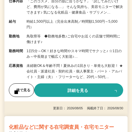
仕事内容
「このコスメ、自分の肌に合うかな？」「試してみたいけ
ど、費用が気になる…」 そんな気持ち、美容モニターで解決
できます♪ 気になる化粧品・健康食品・サプリメン…
給与
時給1,500円以上（完全出来高制／時間額1,500円～5,000
円）
勤務地
鳥取県等 ◆勤務地多数♪ご自宅やお近くの店舗で間時間に
働けます♪
勤務時間
1日5分～OK！好きな時間やスキマ時間でサクッと♪ ☆1日の
み～中長期まで幅広く大歓迎♪…
応募資格
未経験OK＆年齢不問！夏休みの1回きり・単発も大歓迎！ ★
会社員・派遣社員・契約社員・個人事業主・パート・アルバ
イト・主婦（夫）・フリーターなど、20代～50代…
詳細を見る
後で見る
更新日： 2026/08/05 掲載終了日： 2026/08/30
化粧品などに関する在宅調査員・在宅モニター