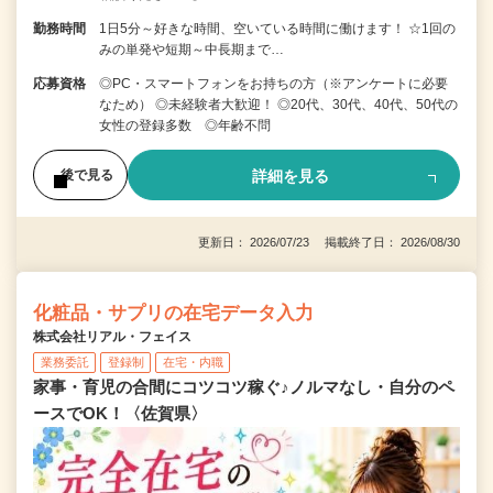
勤務時間
1日5分～好きな時間、空いている時間に働けます！ ☆1回の
みの単発や短期～中長期まで…
応募資格
◎PC・スマートフォンをお持ちの方（※アンケートに必要
なため） ◎未経験者大歓迎！ ◎20代、30代、40代、50代の
女性の登録多数 ◎年齢不問
詳細を見る
後で見る
更新日： 2026/07/23 掲載終了日： 2026/08/30
化粧品・サプリの在宅データ入力
株式会社リアル・フェイス
業務委託
登録制
在宅・内職
家事・育児の合間にコツコツ稼ぐ♪ノルマなし・自分のペ
ースでOK！〈佐賀県〉