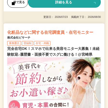
詳細を見る
後で見る
更新日： 2026/07/23 掲載終了日： 2026/08/30
化粧品などに関する在宅調査員・在宅モニター
株式会社ビサーチ
業務委託
登録制
在宅・内職
完全在宅OK！スマホで出来る美容モニター大募集！未経
験歓迎♪履歴書・面接不要でスグに働ける！@宮崎県