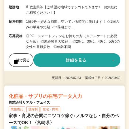
勤務地
和歌山県等【ご希望の地域でオシゴトできます♪ お気軽に
ご相談ください！】
勤務時間
1日5分～好きな時間、空いている時間に働けます！ ☆1回の
みの単発や短期～中長期まで…
応募資格
◎PC・スマートフォンをお持ちの方（※アンケートに必要
なため） ◎未経験者大歓迎！ ◎20代、30代、40代、50代の
女性の登録多数 ◎年齢不問
詳細を見る
後で見る
更新日： 2026/07/23 掲載終了日： 2026/08/30
化粧品・サプリの在宅データ入力
株式会社リアル・フェイス
業務委託
登録制
在宅・内職
家事・育児の合間にコツコツ稼ぐ♪ノルマなし・自分のペ
ースでOK！〈宮崎県〉