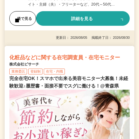
イト・主婦（夫）・フリーターなど、20代～50代…
詳細を見る
後で見る
更新日： 2026/08/05 掲載終了日： 2026/08/30
化粧品などに関する在宅調査員・在宅モニター
株式会社ビサーチ
業務委託
登録制
在宅・内職
完全在宅OK！スマホで出来る美容モニター大募集！未経
験歓迎♪履歴書・面接不要でスグに働ける！@青森県