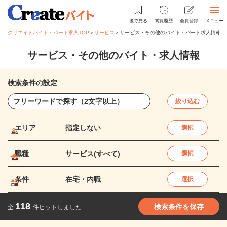
後で見る
閲覧履歴
会員登録
メニュー
クリエイトバイト・パート求人TOP
＞
サービス
＞
サービス・その他のバイト・パート求人情報
サービス・その他のバイト・求人情報
検索条件の設定
絞り込む
エリア
指定しない
選択
職種
サービス(すべて)
選択
条件
在宅・内職
選択
118
検索条件を保存
全
件ヒットしました