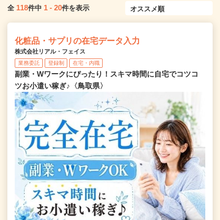
118
1
-
20
全
件中
件を表示
化粧品・サプリの在宅データ入力
株式会社リアル・フェイス
業務委託
登録制
在宅・内職
副業・Wワークにぴったり！スキマ時間に自宅でコツコ
ツお小遣い稼ぎ♪〈鳥取県〉