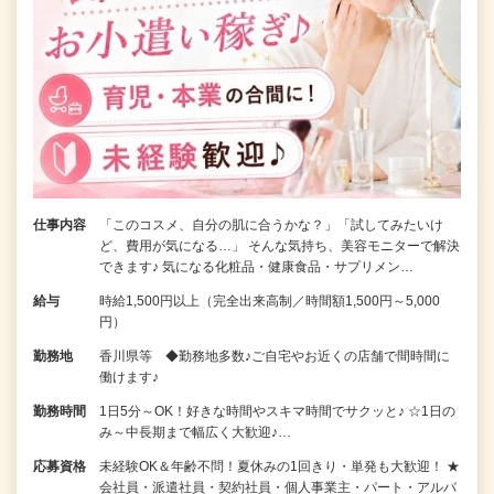
仕事内容
「このコスメ、自分の肌に合うかな？」「試してみたいけ
ど、費用が気になる…」 そんな気持ち、美容モニターで解決
できます♪ 気になる化粧品・健康食品・サプリメン…
給与
時給1,500円以上（完全出来高制／時間額1,500円～5,000
円）
勤務地
香川県等 ◆勤務地多数♪ご自宅やお近くの店舗で間時間に
働けます♪
勤務時間
1日5分～OK！好きな時間やスキマ時間でサクッと♪ ☆1日の
み～中長期まで幅広く大歓迎♪…
応募資格
未経験OK＆年齢不問！夏休みの1回きり・単発も大歓迎！ ★
会社員・派遣社員・契約社員・個人事業主・パート・アルバ