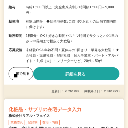
給与
時給1,500円以上（完全出来高制／時間額1,500円～5,000
円）
勤務地
和歌山県等 ◆勤務地多数♪ご自宅やお近くの店舗で間時間
に働けます♪
勤務時間
1日5分～OK！好きな時間やスキマ時間でサクッと♪ ☆1日の
み～中長期まで幅広く大歓迎♪…
応募資格
未経験OK＆年齢不問！夏休みの1回きり・単発も大歓迎！ ★
会社員・派遣社員・契約社員・個人事業主・パート・アルバ
イト・主婦（夫）・フリーターなど、20代～50代…
詳細を見る
後で見る
更新日： 2026/08/05 掲載終了日： 2026/08/30
化粧品・サプリの在宅データ入力
株式会社リアル・フェイス
業務委託
登録制
在宅・内職