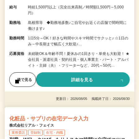
給与
時給1,500円以上（完全出来高制／時間額1,500円～5,000
円）
勤務地
島根県等 ◆勤務地多数♪ご自宅やお近くの店舗で間時間に
働けます♪
勤務時間
1日5分～OK！好きな時間やスキマ時間でサクッと♪ ☆1日の
み～中長期まで幅広く大歓迎♪…
応募資格
未経験OK＆年齢不問！夏休みの1回きり・単発も大歓迎！ ★
会社員・派遣社員・契約社員・個人事業主・パート・アルバ
イト・主婦（夫）・フリーターなど、20代～50代…
詳細を見る
後で見る
更新日： 2026/08/05 掲載終了日： 2026/08/30
化粧品・サプリの在宅データ入力
株式会社リアル・フェイス
業務委託
登録制
在宅・内職