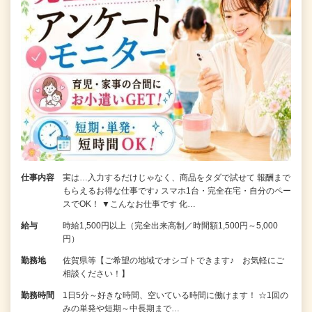
仕事内容
実は…入力するだけじゃなく、商品をタダで試せて 報酬まで
もらえるお得な仕事です♪ スマホ1台・完全在宅・自分のペー
スでOK！ ▼こんなお仕事です 化…
給与
時給1,500円以上（完全出来高制／時間額1,500円～5,000
円）
勤務地
佐賀県等【ご希望の地域でオシゴトできます♪ お気軽にご
相談ください！】
勤務時間
1日5分～好きな時間、空いている時間に働けます！ ☆1回の
みの単発や短期～中長期まで…