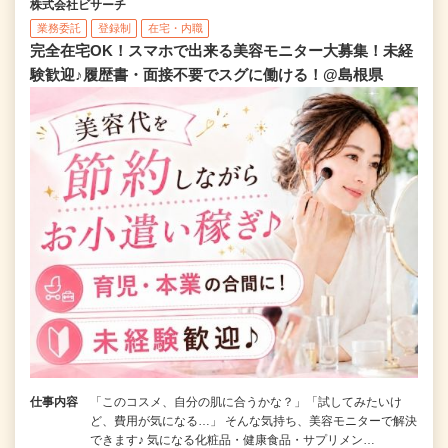
株式会社ビサーチ
業務委託
登録制
在宅・内職
完全在宅OK！スマホで出来る美容モニター大募集！未経
験歓迎♪履歴書・面接不要でスグに働ける！@島根県
仕事内容
「このコスメ、自分の肌に合うかな？」「試してみたいけ
ど、費用が気になる…」 そんな気持ち、美容モニターで解決
できます♪ 気になる化粧品・健康食品・サプリメン…