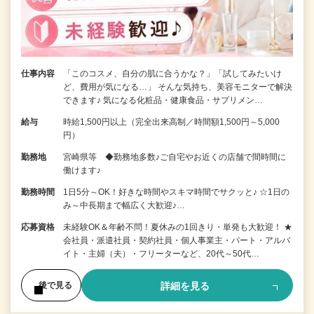
仕事内容
「このコスメ、自分の肌に合うかな？」「試してみたいけ
ど、費用が気になる…」 そんな気持ち、美容モニターで解決
できます♪ 気になる化粧品・健康食品・サプリメン…
給与
時給1,500円以上（完全出来高制／時間額1,500円～5,000
円）
勤務地
宮崎県等 ◆勤務地多数♪ご自宅やお近くの店舗で間時間に
働けます♪
勤務時間
1日5分～OK！好きな時間やスキマ時間でサクッと♪ ☆1日の
み～中長期まで幅広く大歓迎♪…
応募資格
未経験OK＆年齢不問！夏休みの1回きり・単発も大歓迎！ ★
会社員・派遣社員・契約社員・個人事業主・パート・アルバ
イト・主婦（夫）・フリーターなど、20代～50代…
詳細を見る
後で見る