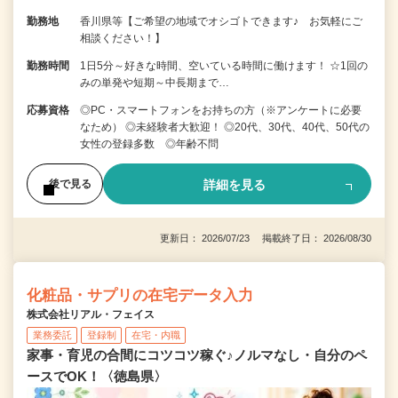
勤務地
香川県等【ご希望の地域でオシゴトできます♪ お気軽にご
相談ください！】
勤務時間
1日5分～好きな時間、空いている時間に働けます！ ☆1回の
みの単発や短期～中長期まで…
応募資格
◎PC・スマートフォンをお持ちの方（※アンケートに必要
なため） ◎未経験者大歓迎！ ◎20代、30代、40代、50代の
女性の登録多数 ◎年齢不問
詳細を見る
後で見る
更新日： 2026/07/23 掲載終了日： 2026/08/30
化粧品・サプリの在宅データ入力
株式会社リアル・フェイス
業務委託
登録制
在宅・内職
家事・育児の合間にコツコツ稼ぐ♪ノルマなし・自分のペ
ースでOK！〈徳島県〉