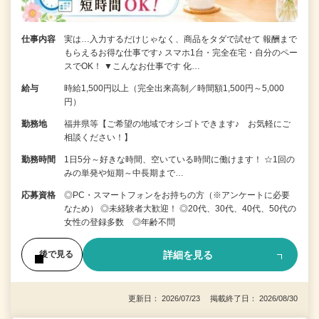
仕事内容
実は…入力するだけじゃなく、商品をタダで試せて 報酬まで
もらえるお得な仕事です♪ スマホ1台・完全在宅・自分のペー
スでOK！ ▼こんなお仕事です 化…
給与
時給1,500円以上（完全出来高制／時間額1,500円～5,000
円）
勤務地
福井県等【ご希望の地域でオシゴトできます♪ お気軽にご
相談ください！】
勤務時間
1日5分～好きな時間、空いている時間に働けます！ ☆1回の
みの単発や短期～中長期まで…
応募資格
◎PC・スマートフォンをお持ちの方（※アンケートに必要
なため） ◎未経験者大歓迎！ ◎20代、30代、40代、50代の
女性の登録多数 ◎年齢不問
詳細を見る
後で見る
更新日： 2026/07/23 掲載終了日： 2026/08/30