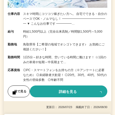
仕事内容
スキマ時間にコツコツ稼ぎたい方へ。 自宅でできる・自分の
ペースでOK・ノルマなし！ ━━━━━━━━━━━━━━
━ ▼ こんなお仕事です ━━━━━…
給与
時給1,500円以上（完全出来高制／時間額1,500円～5,000
円）
勤務地
鳥取県等【ご希望の地域でオシゴトできます♪ お気軽にご
相談ください！】
勤務時間
1日5分～好きな時間、空いている時間に働けます！ ☆1回の
みの単発や短期～中長期まで…
応募資格
◎PC・スマートフォンをお持ちの方（※アンケートに必要
なため） ◎未経験者大歓迎！ ◎20代、30代、40代、50代の
女性の登録多数 ◎年齢不問
詳細を見る
後で見る
更新日： 2026/07/23 掲載終了日： 2026/08/30