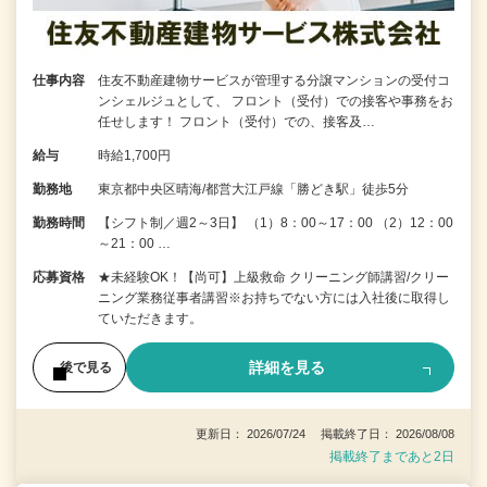
仕事内容
住友不動産建物サービスが管理する分譲マンションの受付コ
ンシェルジュとして、 フロント（受付）での接客や事務をお
任せします！ フロント（受付）での、接客及…
給与
時給1,700円
勤務地
東京都中央区晴海/都営大江戸線「勝どき駅」徒歩5分
勤務時間
【シフト制／週2～3日】 （1）8：00～17：00 （2）12：00
～21：00 …
応募資格
★未経験OK！【尚可】上級救命 クリーニング師講習/クリー
ニング業務従事者講習※お持ちでない方には入社後に取得し
ていただきます。
詳細を見る
後で見る
更新日： 2026/07/24 掲載終了日： 2026/08/08
掲載終了まであと2日