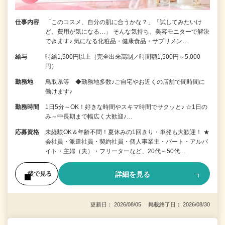
仕事内容
「このコスメ、自分の肌に合うかな？」「試してみたいけ
ど、費用が気になる…」 そんな気持ち、美容モニターで解決
できます♪ 気になる化粧品・健康食品・サプリメン…
給与
時給1,500円以上（完全出来高制／時間額1,500円～5,000
円）
勤務地
鳥取県等 ◆勤務地多数♪ご自宅やお近くの店舗で間時間に
働けます♪
勤務時間
1日5分～OK！好きな時間やスキマ時間でサクッと♪ ☆1日の
み～中長期まで幅広く大歓迎♪…
応募資格
未経験OK＆年齢不問！夏休みの1回きり・単発も大歓迎！ ★
会社員・派遣社員・契約社員・個人事業主・パート・アルバ
イト・主婦（夫）・フリーターなど、20代～50代…
詳細を見る
後で見る
更新日： 2026/08/05 掲載終了日： 2026/08/30