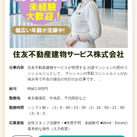
仕事内容
住友不動産建物サービスが管理する 分譲マンションの受付コ
ンシェルジュとして、 マンションの常駐コンシェルジュがお
休み等で不在の場合の代行のお仕事です。 …
給与
時給1,600円
勤務地
東京都港区、中央区、千代田区など
勤務時間
＜シフト制＞ （1）8：00～13：00 （2）16：50～21：00
（3）8：0…
応募資格
女性スタッフ活躍中！■学歴不問、未経験可 ■Word・Excelの
基本的な操作（入力程度）