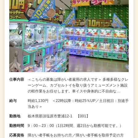
仕事内容
＜こちらの募集は障がい者雇用の求人です＞ 多種多様なクレ
ーンゲーム、カプセルトイを取り扱うアミューズメント施設
の軽作業をお任せします。車イスや身体的に不自由な…
給与
時給1,130円 ＜22時以降：時給25％UP／土日祝日：別途手
当あり＞
勤務地
栃木県那須塩原市豊浦12-1 【001】
勤務時間
9：00～23：00（1日2時間、週2日から勤務可能です。）
応募資格
障がい者手帳をお持ちの方／障がい者手帳を取得予定の方