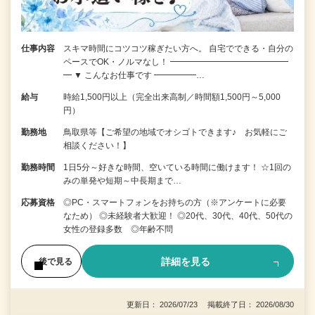
仕事内容
スキマ時間にコツコツ稼ぎたい方へ。 自宅でできる・自分の
ペースでOK・ノルマなし！ ━━━━━━━━━━━━━━
━ ▼ こんなお仕事です ━━━━━…
給与
時給1,500円以上（完全出来高制／時間額1,500円～5,000
円）
勤務地
鳥取県等【ご希望の地域でオシゴトできます♪ お気軽にご
相談ください！】
勤務時間
1日5分～好きな時間、空いている時間に働けます！ ☆1回の
みの単発や短期～中長期まで…
応募資格
◎PC・スマートフォンをお持ちの方（※アンケートに必要
なため） ◎未経験者大歓迎！ ◎20代、30代、40代、50代の
女性の登録多数 ◎年齢不問
詳細を見る
後で見る
更新日： 2026/07/23 掲載終了日： 2026/08/30