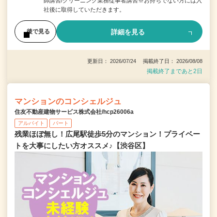
師講習/クリーニング業務従事者講習※お持ちでない方には入
社後に取得していただきます。
詳細を見る
後で見る
更新日： 2026/07/24 掲載終了日： 2026/08/08
掲載終了まであと2日
マンションのコンシェルジュ
住友不動産建物サービス株式会社/hcp26006a
アルバイト
パート
残業ほぼ無し！広尾駅徒歩5分のマンション！プライベー
トを大事にしたい方オススメ♪【渋谷区】