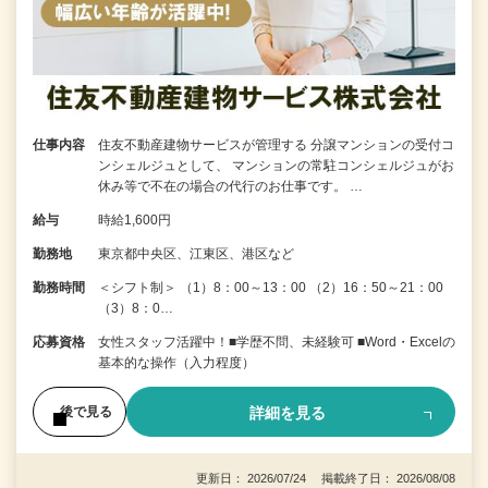
仕事内容
住友不動産建物サービスが管理する 分譲マンションの受付コ
ンシェルジュとして、 マンションの常駐コンシェルジュがお
休み等で不在の場合の代行のお仕事です。 …
給与
時給1,600円
勤務地
東京都中央区、江東区、港区など
勤務時間
＜シフト制＞ （1）8：00～13：00 （2）16：50～21：00
（3）8：0…
応募資格
女性スタッフ活躍中！■学歴不問、未経験可 ■Word・Excelの
基本的な操作（入力程度）
詳細を見る
後で見る
更新日： 2026/07/24 掲載終了日： 2026/08/08