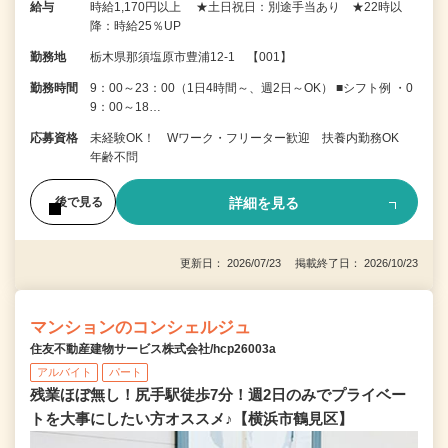
給与
時給1,170円以上 ★土日祝日：別途手当あり ★22時以
降：時給25％UP
勤務地
栃木県那須塩原市豊浦12-1 【001】
勤務時間
9：00～23：00（1日4時間～、週2日～OK） ■シフト例 ・0
9：00～18…
応募資格
未経験OK！ Wワーク・フリーター歓迎 扶養内勤務OK
年齢不問
詳細を見る
後で見る
更新日： 2026/07/23 掲載終了日： 2026/10/23
マンションのコンシェルジュ
住友不動産建物サービス株式会社/hcp26003a
アルバイト
パート
残業ほぼ無し！尻手駅徒歩7分！週2日のみでプライベー
トを大事にしたい方オススメ♪【横浜市鶴見区】