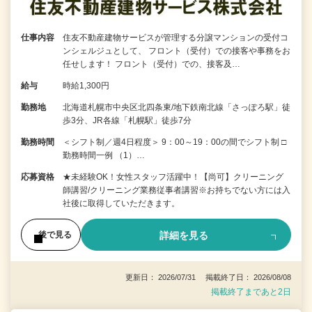
仕事内容
住友不動産建物サービスが管理する分譲マンションの受付コ
ンシェルジュとして、 フロント（受付）での接客や事務をお
任せします！ フロント（受付）での、接客及…
給与
時給1,300円
勤務地
北海道札幌市中央区北四条東/地下鉄南北線「さっぽろ駅」徒
歩3分、JR各線「札幌駅」徒歩7分
勤務時間
＜シフト制／週4日程度＞ 9：00～19：00の間でシフト制 □
勤務時間一例 （1）…
応募資格
★未経験OK！女性スタッフ活躍中！【尚可】クリーニング
師講習/クリーニング業務従事者講習※お持ちでない方には入
社後に取得していただきます。
詳細を見る
後で見る
更新日： 2026/07/31 掲載終了日： 2026/08/08
掲載終了まであと2日