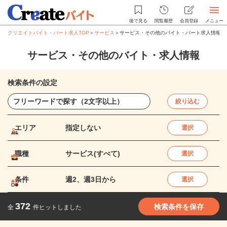
後で見る
閲覧履歴
会員登録
メニュー
クリエイトバイト・パート求人TOP
＞
サービス
＞
サービス・その他のバイト・パート求人情報
サービス・その他のバイト・求人情報
検索条件の設定
絞り込む
エリア
指定しない
選択
職種
サービス(すべて)
選択
条件
週2、週3日から
選択
372
検索条件を保存
全
件ヒットしました