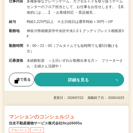
仕事内容
多種多様なクレーンゲーム、カプセルトイを取り扱うゲーム
センターのフロア担当として、お仕事をお任せします。 【具
体的には……】 ・お客様対応 ・景品補充…
給与
時給1,225円以上 ※土日祝日は通常時給＋30円～UP
勤務地
神奈川県相模原市中央区中央1-2-1 グッディプレイス相模原3
F
勤務時間
9：00～22：00（フルタイムでも短時間でも週5日働ける
方）
応募資格
未経験歓迎 ＜土日いずれか勤務出来る方＞ フリーターさ
ん・主婦さん活躍中！
詳細を見る
後で見る
更新日： 2026/07/22 掲載終了日： 2026/10/23
マンションのコンシェルジュ
住友不動産建物サービス株式会社/hcp26005a
アルバイト
パート