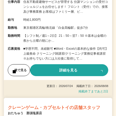
仕事内容
住友不動産建物サービスが管理する 分譲マンションの受付コ
ンシェルジュをお任せします！ フロント（受付）での、接客
及び事務業務 お客様はファミリー層、ビ…
給与
時給1,800円
勤務地
東京都港区高輪/南北線「白金高輪駅」徒歩7分
勤務時間
【シフト制／週1～2日】 21：50～翌7：50 ※基本は金曜の
夜から土曜の朝にか…
応募資格
■学歴不問、未経験可 ■Word・Excelの基本的な操作【尚可】
上級救命 クリーニング師講習/クリーニング業務従事者講習
※お持ちでない方には入社後に取得して…
詳細を見る
後で見る
更新日： 2026/07/24 掲載終了日： 2026/08/08
掲載終了まであと2日
クレーンゲーム・カプセルトイの店舗スタッフ
おたちゅう 那須塩原店