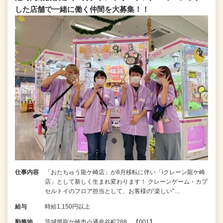
した店舗で一緒に働く仲間を大募集！！
仕事内容
「おたちゅう龍ケ崎店」が8月移転に伴い「iクレーン龍ケ崎
店」として新しく生まれ変わります！ クレーンゲーム・カプ
セルトイのフロア担当として、お客様の“楽しい”…
給与
時給1,150円以上
勤務地
茨城県龍ケ崎市小通幸谷町288 【001】