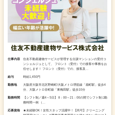
仕事内容
住友不動産建物サービスが管理する分譲マンションの受付コ
ンシェルジュとして、 フロント（受付）での接客や事務をお
任せします！ フロント（受付）での、接客及…
給与
時給1,450円
勤務地
大阪府大阪市北区野崎町/大阪メトロ堺筋線「扇町駅」徒歩4
分、大阪メトロ谷町線「東梅田駅」徒歩10分
勤務時間
【シフト制／週4～5日】 8：00～21：00の間でシフト制 □勤
務時間一例 （…
応募資格
★未経験OK！女性スタッフ活躍中！【尚可】クリーニング