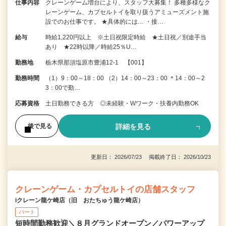
仕事内容
クレーンゲーム増台により、スタッフ大募集！ 多種多様なク
レーンゲーム、カプセルトイを取り扱うアミューズメント施
設でのお仕事です。 ★具体的には… ・接…
給与
時給1,220円以上 ※土日祝限定時給 ★土日祝／別途手当
あり ★22時以降／時給25％U…
勤務地
栃木県那須塩原市豊浦12-1 【001】
勤務時間
（1）9：00～18：00 （2）14：00～23：00 ＊14：00～2
3：00で勤…
応募資格
土日勤務できる方 ◎未経験・Wワーク・扶養内勤務OK
詳細を見る
後で見る
更新日： 2026/07/23 掲載終了日： 2026/10/23
クレーンゲーム・カプセルトイの店舗スタッフ
iクレーン龍ケ崎店（旧 おたちゅう龍ケ崎店）
パート
短時間勤務歓迎＼８月グランドオープン／パワーアップ