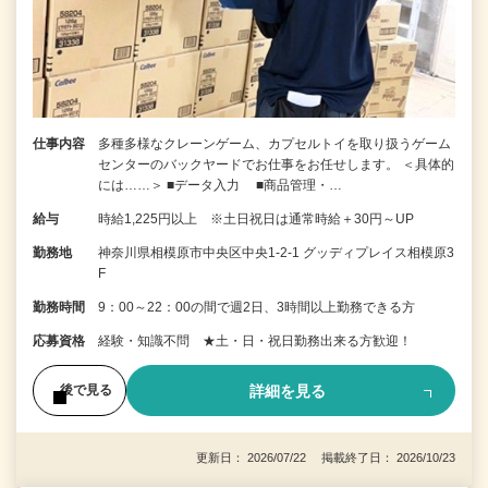
仕事内容
多種多様なクレーンゲーム、カプセルトイを取り扱うゲーム
センターのバックヤードでお仕事をお任せします。 ＜具体的
には……＞ ■データ入力 ■商品管理・…
給与
時給1,225円以上 ※土日祝日は通常時給＋30円～UP
勤務地
神奈川県相模原市中央区中央1-2-1 グッディプレイス相模原3
F
勤務時間
9：00～22：00の間で週2日、3時間以上勤務できる方
応募資格
経験・知識不問 ★土・日・祝日勤務出来る方歓迎！
詳細を見る
後で見る
更新日： 2026/07/22 掲載終了日： 2026/10/23