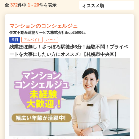
372
1
-
20
全
件中
件を表示
マンションのコンシェルジュ
住友不動産建物サービス株式会社/kcp25006a
注目
アルバイト
パート
残業ほぼ無し！さっぽろ駅徒歩3分！経験不問！プライベ
ートを大事にしたい方にオススメ♪【札幌市中央区】