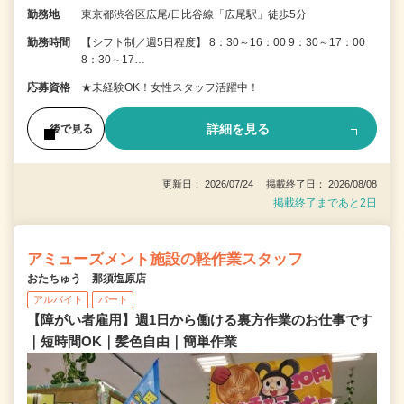
勤務地
東京都渋谷区広尾/日比谷線「広尾駅」徒歩5分
勤務時間
【シフト制／週5日程度】 8：30～16：00 9：30～17：00
8：30～17…
応募資格
★未経験OK！女性スタッフ活躍中！
詳細を見る
後で見る
更新日： 2026/07/24 掲載終了日： 2026/08/08
掲載終了まであと2日
アミューズメント施設の軽作業スタッフ
おたちゅう 那須塩原店
アルバイト
パート
【障がい者雇用】週1日から働ける裏方作業のお仕事です
｜短時間OK｜髪色自由｜簡単作業