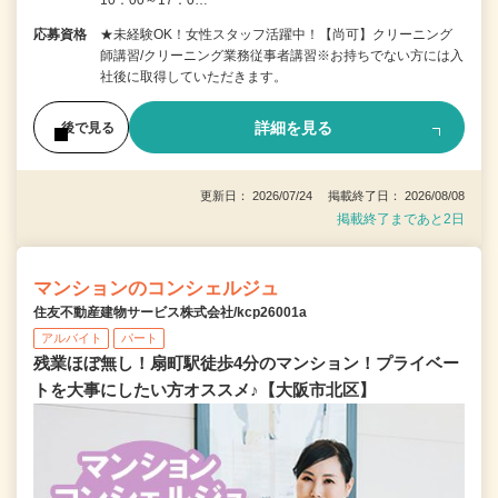
10：00～17：0…
応募資格
★未経験OK！女性スタッフ活躍中！【尚可】クリーニング
師講習/クリーニング業務従事者講習※お持ちでない方には入
社後に取得していただきます。
詳細を見る
後で見る
更新日： 2026/07/24 掲載終了日： 2026/08/08
掲載終了まであと2日
マンションのコンシェルジュ
住友不動産建物サービス株式会社/kcp26001a
アルバイト
パート
残業ほぼ無し！扇町駅徒歩4分のマンション！プライベー
トを大事にしたい方オススメ♪【大阪市北区】