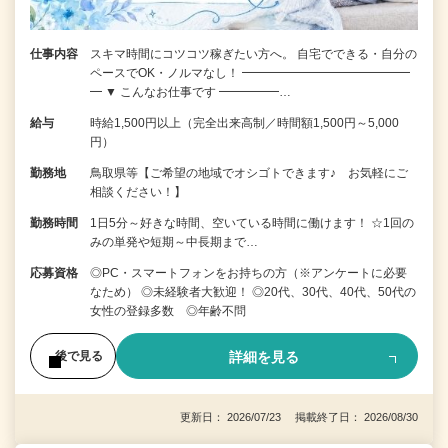
仕事内容
スキマ時間にコツコツ稼ぎたい方へ。 自宅でできる・自分の
ペースでOK・ノルマなし！ ━━━━━━━━━━━━━━
━ ▼ こんなお仕事です ━━━━━…
給与
時給1,500円以上（完全出来高制／時間額1,500円～5,000
円）
勤務地
鳥取県等【ご希望の地域でオシゴトできます♪ お気軽にご
相談ください！】
勤務時間
1日5分～好きな時間、空いている時間に働けます！ ☆1回の
みの単発や短期～中長期まで…
応募資格
◎PC・スマートフォンをお持ちの方（※アンケートに必要
なため） ◎未経験者大歓迎！ ◎20代、30代、40代、50代の
女性の登録多数 ◎年齢不問
詳細を見る
後で見る
更新日： 2026/07/23 掲載終了日： 2026/08/30