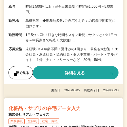
給与
時給1,500円以上（完全出来高制／時間額1,500円～5,000
円）
勤務地
島根県等 ◆勤務地多数♪ご自宅やお近くの店舗で間時間に
働けます♪
勤務時間
1日5分～OK！好きな時間やスキマ時間でサクッと♪ ☆1日の
み～中長期まで幅広く大歓迎♪…
応募資格
未経験OK＆年齢不問！夏休みの1回きり・単発も大歓迎！ ★
会社員・派遣社員・契約社員・個人事業主・パート・アルバ
イト・主婦（夫）・フリーターなど、20代～50代…
詳細を見る
後で見る
更新日： 2026/08/05 掲載終了日： 2026/08/30
化粧品・サプリの在宅データ入力
株式会社リアル・フェイス
業務委託
登録制
在宅・内職