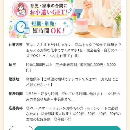
仕事内容
実は…入力するだけじゃなく、商品をタダで試せて 報酬まで
もらえるお得な仕事です♪ スマホ1台・完全在宅・自分のペー
スでOK！ ▼こんなお仕事です 化…
給与
時給1,500円以上（完全出来高制／時間額1,500円～5,000
円）
勤務地
島根県等【ご希望の地域でオシゴトできます♪ お気軽にご
相談ください！】
勤務時間
1日5分～好きな時間、空いている時間に働けます！ ☆1回の
みの単発や短期～中長期まで…
応募資格
◎PC・スマートフォンをお持ちの方（※アンケートに必要
なため） ◎未経験者大歓迎！ ◎20代、30代、40代、50代の
女性の登録多数 ◎年齢不問