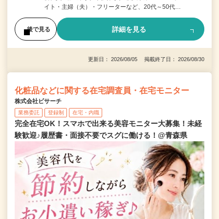
イト・主婦（夫）・フリーターなど、20代～50代…
詳細を見る
後で見る
更新日： 2026/08/05 掲載終了日： 2026/08/30
化粧品などに関する在宅調査員・在宅モニター
株式会社ビサーチ
業務委託
登録制
在宅・内職
完全在宅OK！スマホで出来る美容モニター大募集！未経
験歓迎♪履歴書・面接不要でスグに働ける！@青森県