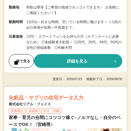
勤務地
和歌山県等【ご希望の地域でオシゴトできます♪ お気軽に
ご相談ください！】
勤務時間
1日5分～好きな時間、空いている時間に働けます！ ☆1回の
みの単発や短期～中長期まで…
応募資格
◎PC・スマートフォンをお持ちの方（※アンケートに必要
なため） ◎未経験者大歓迎！ ◎20代、30代、40代、50代の
女性の登録多数 ◎年齢不問
詳細を見る
後で見る
更新日： 2026/07/23 掲載終了日： 2026/08/30
化粧品・サプリの在宅データ入力
株式会社リアル・フェイス
業務委託
登録制
在宅・内職
家事・育児の合間にコツコツ稼ぐ♪ノルマなし・自分のペ
ースでOK！〈宮崎県〉