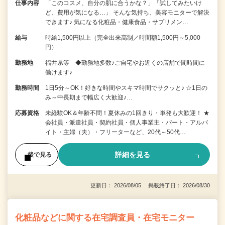
仕事内容
「このコスメ、自分の肌に合うかな？」「試してみたいけ
ど、費用が気になる…」 そんな気持ち、美容モニターで解決
できます♪ 気になる化粧品・健康食品・サプリメン…
給与
時給1,500円以上（完全出来高制／時間額1,500円～5,000
円）
勤務地
福井県等 ◆勤務地多数♪ご自宅やお近くの店舗で間時間に
働けます♪
勤務時間
1日5分～OK！好きな時間やスキマ時間でサクッと♪ ☆1日の
み～中長期まで幅広く大歓迎♪…
応募資格
未経験OK＆年齢不問！夏休みの1回きり・単発も大歓迎！ ★
会社員・派遣社員・契約社員・個人事業主・パート・アルバ
イト・主婦（夫）・フリーターなど、20代～50代…
詳細を見る
後で見る
更新日： 2026/08/05 掲載終了日： 2026/08/30
化粧品などに関する在宅調査員・在宅モニター