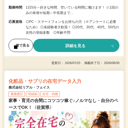
勤務時間
1日5分～好きな時間、空いている時間に働けます！ ☆1回の
みの単発や短期～中長期まで…
応募資格
◎PC・スマートフォンをお持ちの方（※アンケートに必要
なため） ◎未経験者大歓迎！ ◎20代、30代、40代、50代の
女性の登録多数 ◎年齢不問
詳細を見る
後で見る
更新日： 2026/07/23 掲載終了日： 2026/08/30
化粧品・サプリの在宅データ入力
株式会社リアル・フェイス
業務委託
登録制
在宅・内職
家事・育児の合間にコツコツ稼ぐ♪ノルマなし・自分のペ
ースでOK！〈佐賀県〉