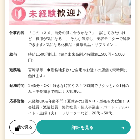
仕事内容
「このコスメ、自分の肌に合うかな？」「試してみたいけ
ど、費用が気になる…」 そんな気持ち、美容モニターで解決
できます♪ 気になる化粧品・健康食品・サプリメン…
給与
時給1,500円以上（完全出来高制／時間額1,500円～5,000
円）
勤務地
宮崎県等 ◆勤務地多数♪ご自宅やお近くの店舗で間時間に
働けます♪
勤務時間
1日5分～OK！好きな時間やスキマ時間でサクッと♪ ☆1日の
み～中長期まで幅広く大歓迎♪…
応募資格
未経験OK＆年齢不問！夏休みの1回きり・単発も大歓迎！ ★
会社員・派遣社員・契約社員・個人事業主・パート・アルバ
イト・主婦（夫）・フリーターなど、20代～50代…
詳細を見る
後で見る