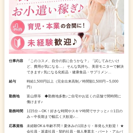
仕事内容
「このコスメ、自分の肌に合うかな？」「試してみたいけ
ど、費用が気になる…」 そんな気持ち、美容モニターで解決
できます♪ 気になる化粧品・健康食品・サプリメン…
給与
時給1,500円以上（完全出来高制／時間額1,500円～5,000
円）
勤務地
富山県等 ◆勤務地多数♪ご自宅やお近くの店舗で間時間に
働けます♪
勤務時間
1日5分～OK！好きな時間やスキマ時間でサクッと♪ ☆1日の
み～中長期まで幅広く大歓迎♪…
応募資格
未経験OK＆年齢不問！夏休みの1回きり・単発も大歓迎！ ★
会社員・派遣社員・契約社員・個人事業主・パート・アルバ