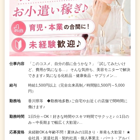
仕事内容
「このコスメ、自分の肌に合うかな？」「試してみたいけ
ど、費用が気になる…」 そんな気持ち、美容モニターで解決
できます♪ 気になる化粧品・健康食品・サプリメン…
給与
時給1,500円以上（完全出来高制／時間額1,500円～5,000
円）
勤務地
香川県等 ◆勤務地多数♪ご自宅やお近くの店舗で間時間に
働けます♪
勤務時間
1日5分～OK！好きな時間やスキマ時間でサクッと♪ ☆1日の
み～中長期まで幅広く大歓迎♪…
応募資格
未経験OK＆年齢不問！夏休みの1回きり・単発も大歓迎！ ★
会社員・派遣社員・契約社員・個人事業主・パート・アルバ