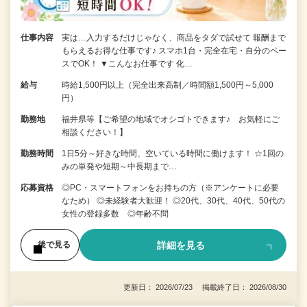
仕事内容
実は…入力するだけじゃなく、商品をタダで試せて 報酬まで
もらえるお得な仕事です♪ スマホ1台・完全在宅・自分のペー
スでOK！ ▼こんなお仕事です 化…
給与
時給1,500円以上（完全出来高制／時間額1,500円～5,000
円）
勤務地
福井県等【ご希望の地域でオシゴトできます♪ お気軽にご
相談ください！】
勤務時間
1日5分～好きな時間、空いている時間に働けます！ ☆1回の
みの単発や短期～中長期まで…
応募資格
◎PC・スマートフォンをお持ちの方（※アンケートに必要
なため） ◎未経験者大歓迎！ ◎20代、30代、40代、50代の
女性の登録多数 ◎年齢不問
詳細を見る
後で見る
更新日： 2026/07/23 掲載終了日： 2026/08/30