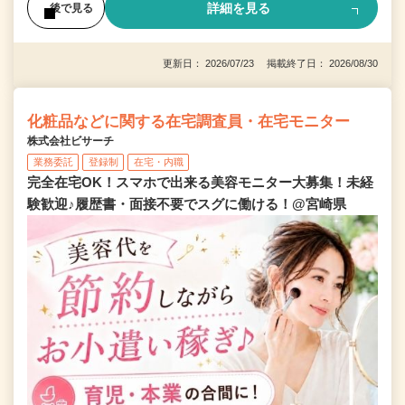
詳細を見る
後で見る
更新日： 2026/07/23 掲載終了日： 2026/08/30
化粧品などに関する在宅調査員・在宅モニター
株式会社ビサーチ
業務委託
登録制
在宅・内職
完全在宅OK！スマホで出来る美容モニター大募集！未経
験歓迎♪履歴書・面接不要でスグに働ける！@宮崎県