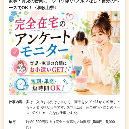
家事・育児の合間にコツコツ稼ぐ♪ノルマなし・自分のペ
ースでOK！〈和歌山県〉
仕事内容
実は…入力するだけじゃなく、商品をタダで試せて 報酬まで
もらえるお得な仕事です♪ スマホ1台・完全在宅・自分のペー
スでOK！ ▼こんなお仕事です 化…
給与
時給1,500円以上（完全出来高制／時間額1,500円～5,000
円）