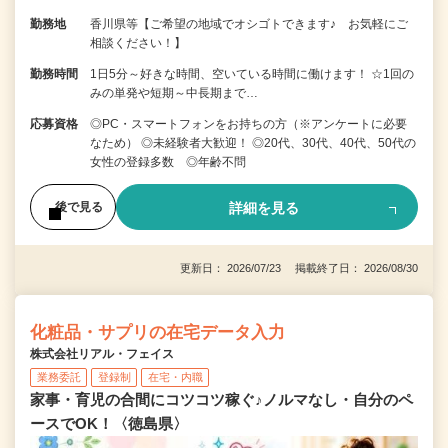
勤務地
香川県等【ご希望の地域でオシゴトできます♪ お気軽にご
相談ください！】
勤務時間
1日5分～好きな時間、空いている時間に働けます！ ☆1回の
みの単発や短期～中長期まで…
応募資格
◎PC・スマートフォンをお持ちの方（※アンケートに必要
なため） ◎未経験者大歓迎！ ◎20代、30代、40代、50代の
女性の登録多数 ◎年齢不問
詳細を見る
後で見る
更新日： 2026/07/23 掲載終了日： 2026/08/30
化粧品・サプリの在宅データ入力
株式会社リアル・フェイス
業務委託
登録制
在宅・内職
家事・育児の合間にコツコツ稼ぐ♪ノルマなし・自分のペ
ースでOK！〈徳島県〉