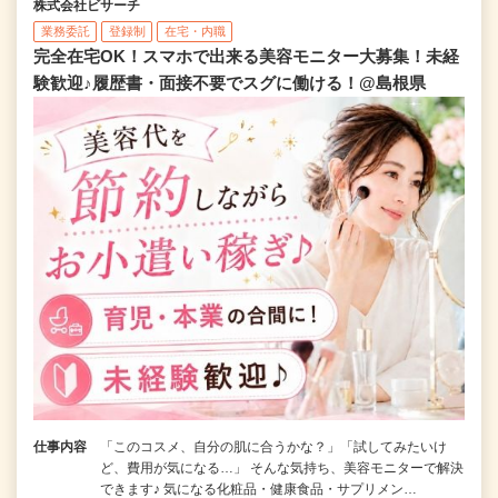
株式会社ビサーチ
業務委託
登録制
在宅・内職
完全在宅OK！スマホで出来る美容モニター大募集！未経
験歓迎♪履歴書・面接不要でスグに働ける！@島根県
仕事内容
「このコスメ、自分の肌に合うかな？」「試してみたいけ
ど、費用が気になる…」 そんな気持ち、美容モニターで解決
できます♪ 気になる化粧品・健康食品・サプリメン…