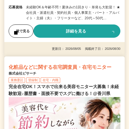
応募資格
未経験OK＆年齢不問！夏休みの1回きり・単発も大歓迎！ ★
会社員・派遣社員・契約社員・個人事業主・パート・アルバ
イト・主婦（夫）・フリーターなど、20代～50代…
詳細を見る
後で見る
更新日： 2026/08/05 掲載終了日： 2026/08/30
化粧品などに関する在宅調査員・在宅モニター
株式会社ビサーチ
業務委託
登録制
在宅・内職
完全在宅OK！スマホで出来る美容モニター大募集！未経
験歓迎♪履歴書・面接不要でスグに働ける！@香川県