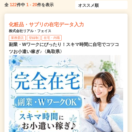
122
1
-
20
全
件中
件を表示
化粧品・サプリの在宅データ入力
株式会社リアル・フェイス
業務委託
登録制
在宅・内職
副業・Wワークにぴったり！スキマ時間に自宅でコツコ
ツお小遣い稼ぎ♪〈鳥取県〉