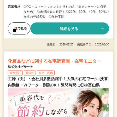
応募資格
◎PC・スマートフォンをお持ちの方（※アンケートに必要
なため） ◎未経験者大歓迎！ ◎20代、30代、40代、50代の
女性の登録多数 ◎年齢不問
詳細を見る
後で見る
更新日： 2026/07/23 掲載終了日： 2026/08/30
化粧品などに関する在宅調査員・在宅モニター
株式会社ビサーチ
業務委託
登録制
在宅・内職
主婦（夫）・会社員多数活躍中！人気の在宅ワーク♪扶養
内勤務・Wワーク・副業OK！隙間時間に◎@富山県