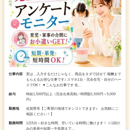
仕事内容
実は…入力するだけじゃなく、商品をタダで試せて 報酬まで
もらえるお得な仕事です♪ スマホ1台・完全在宅・自分のペー
スでOK！ ▼こんなお仕事です 化…
給与
時給1,500円以上（完全出来高制／時間額1,500円～5,000
円）
勤務地
佐賀県等【ご希望の地域でオシゴトできます♪ お気軽にご
相談ください！】
勤務時間
1日5分～好きな時間、空いている時間に働けます！ ☆1回の
みの単発や短期～中長期まで…