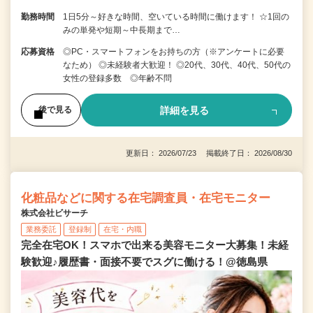
勤務時間
1日5分～好きな時間、空いている時間に働けます！ ☆1回の
みの単発や短期～中長期まで…
応募資格
◎PC・スマートフォンをお持ちの方（※アンケートに必要
なため） ◎未経験者大歓迎！ ◎20代、30代、40代、50代の
女性の登録多数 ◎年齢不問
詳細を見る
後で見る
更新日： 2026/07/23 掲載終了日： 2026/08/30
化粧品などに関する在宅調査員・在宅モニター
株式会社ビサーチ
業務委託
登録制
在宅・内職
完全在宅OK！スマホで出来る美容モニター大募集！未経
験歓迎♪履歴書・面接不要でスグに働ける！@徳島県