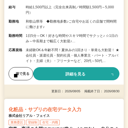
給与
時給1,500円以上（完全出来高制／時間額1,500円～5,000
円）
勤務地
和歌山県等 ◆勤務地多数♪ご自宅やお近くの店舗で間時間
に働けます♪
勤務時間
1日5分～OK！好きな時間やスキマ時間でサクッと♪ ☆1日の
み～中長期まで幅広く大歓迎♪…
応募資格
未経験OK＆年齢不問！夏休みの1回きり・単発も大歓迎！ ★
会社員・派遣社員・契約社員・個人事業主・パート・アルバ
イト・主婦（夫）・フリーターなど、20代～50代…
詳細を見る
後で見る
更新日： 2026/08/05 掲載終了日： 2026/08/30
化粧品・サプリの在宅データ入力
株式会社リアル・フェイス
業務委託
登録制
在宅・内職