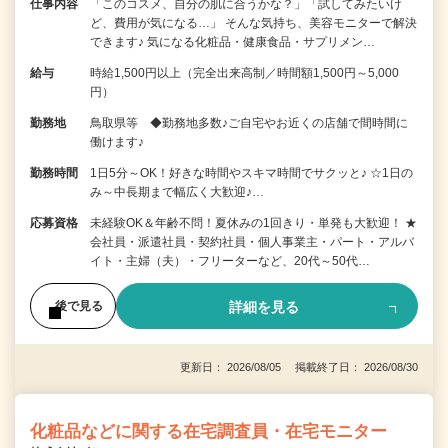
仕事内容
「このコスメ、自分の肌に合うかな？」「試してみたいけ
ど、費用が気になる…」 そんな気持ち、美容モニターで解決
できます♪ 気になる化粧品・健康食品・サプリメン…
給与
時給1,500円以上（完全出来高制／時間額1,500円～5,000
円）
勤務地
鳥取県等 ◆勤務地多数♪ご自宅やお近くの店舗で間時間に
働けます♪
勤務時間
1日5分～OK！好きな時間やスキマ時間でサクッと♪ ☆1日の
み～中長期まで幅広く大歓迎♪…
応募資格
未経験OK＆年齢不問！夏休みの1回きり・単発も大歓迎！ ★
会社員・派遣社員・契約社員・個人事業主・パート・アルバ
イト・主婦（夫）・フリーターなど、20代～50代…
詳細を見る
後で見る
更新日： 2026/08/05 掲載終了日： 2026/08/30
化粧品などに関する在宅調査員・在宅モニター