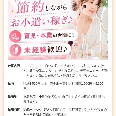
仕事内容
「このコスメ、自分の肌に合うかな？」「試してみたいけ
ど、費用が気になる…」 そんな気持ち、美容モニターで解決
できます♪ 気になる化粧品・健康食品・サプリメン…
給与
時給1,500円以上（完全出来高制／時間額1,500円～5,000
円）
勤務地
徳島県等 ◆勤務地多数♪ご自宅やお近くの店舗で間時間に
働けます♪
勤務時間
1日5分～OK！好きな時間やスキマ時間でサクッと♪ ☆1日の
み～中長期まで幅広く大歓迎♪…