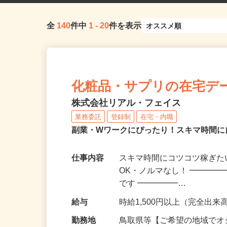
全
140
件中
1
-
20
件を表示
化粧品・サプリの在宅デ
株式会社リアル・フェイス
業務委託
登録制
在宅・内職
副業・Wワークにぴったり！スキマ時間に
仕事内容
スキマ時間にコツコツ稼ぎた
OK・ノルマなし！ ━━━━
です ━━━━━…
給与
時給1,500円以上（完全出来高