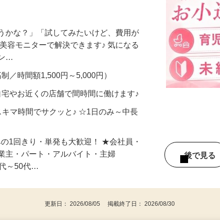
ー大募集！未経験歓迎♪履歴書・面接不要
合うかな？」「試してみたいけど、費用が
、美容モニターで解決できます♪ 気になる
メン…
制／時間額1,500円～5,000円）
自宅やお近くの店舗で間時間に働けます♪
スキマ時間でサクッと♪ ☆1日のみ～中長
みの1回きり・単発も大歓迎！ ★会社員・
事業主・パート・アルバイト・主婦
後で見
代～50代…