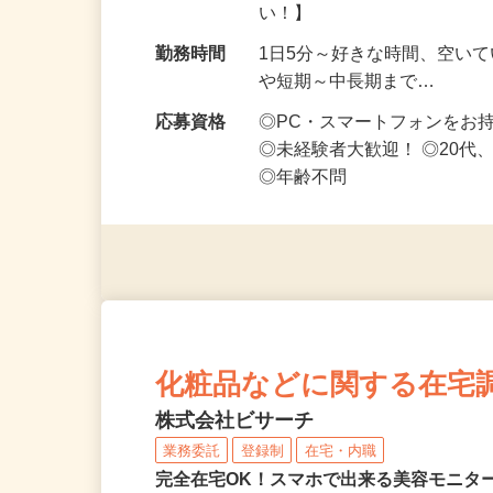
勤務地
鳥取県等【ご希望の地域でオ
い！】
勤務時間
1日5分～好きな時間、空い
や短期～中長期まで…
応募資格
◎PC・スマートフォンをお
◎未経験者大歓迎！ ◎20代
◎年齢不問
化粧品などに関する在宅
株式会社ビサーチ
業務委託
登録制
在宅・内職