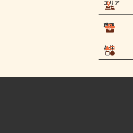
エリア
職種
条件