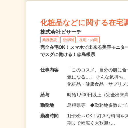
化粧品などに関する在宅
株式会社ビサーチ
業務委託
登録制
在宅・内職
完全在宅OK！スマホで出来る美容モニタ
でスグに働ける！@島根県
仕事内容
「このコスメ、自分の肌に
気になる…」 そんな気持ち
化粧品・健康食品・サプリ
給与
時給1,500円以上（完全出来高
勤務地
島根県等 ◆勤務地多数♪ご