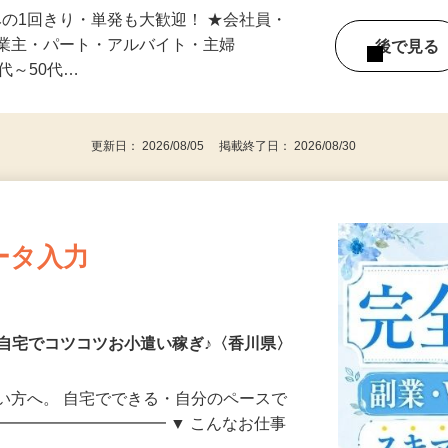
スキマ時間でサクッと♪ ☆1日のみ～中長
みの1回きり・単発も大歓迎！ ★会社員・
事業主・パート・アルバイト・主婦
後で見
代～50代…
更新日： 2026/08/05 掲載終了日： 2026/08/30
ータ入力
自宅でコツコツお小遣い稼ぎ♪〈香川県〉