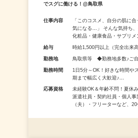
完全在宅OK！スマホで出来る美容モニタ
でスグに働ける！@鳥取県
仕事内容
「このコスメ、自分の肌に
気になる…」 そんな気持ち
化粧品・健康食品・サプリ
給与
時給1,500円以上（完全出来高
勤務地
鳥取県等 ◆勤務地多数♪ご
勤務時間
1日5分～OK！好きな時間や
期まで幅広く大歓迎♪…
応募資格
未経験OK＆年齢不問！夏休
派遣社員・契約社員・個人
（夫）・フリーターなど、20