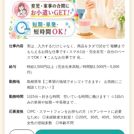
仕事内容
実は…入力するだけじゃなく、商品をタダで試せて 報酬まで
もらえるお得な仕事です♪ スマホ1台・完全在宅・自分のペー
スでOK！ ▼こんなお仕事です 化…
給与
時給1,500円以上（完全出来高制／時間額1,500円～5,000
円）
勤務地
島根県等【ご希望の地域でオシゴトできます♪ お気軽にご
相談ください！】
勤務時間
1日5分～好きな時間、空いている時間に働けます！ ☆1回の
みの単発や短期～中長期まで…
応募資格
◎PC・スマートフォンをお持ちの方（※アンケートに必要
なため） ◎未経験者大歓迎！ ◎20代、30代、40代、50代の
女性の登録多数 ◎年齢不問