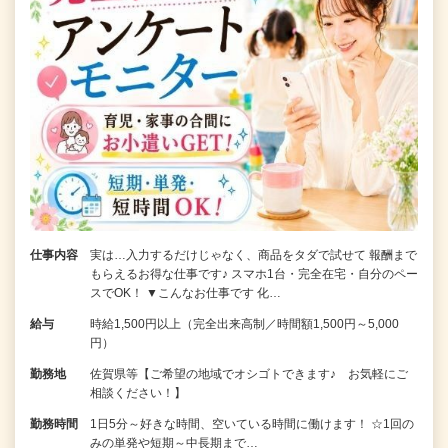
仕事内容
実は…入力するだけじゃなく、商品をタダで試せて 報酬まで
もらえるお得な仕事です♪ スマホ1台・完全在宅・自分のペー
スでOK！ ▼こんなお仕事です 化…
給与
時給1,500円以上（完全出来高制／時間額1,500円～5,000
円）
勤務地
佐賀県等【ご希望の地域でオシゴトできます♪ お気軽にご
相談ください！】
勤務時間
1日5分～好きな時間、空いている時間に働けます！ ☆1回の
みの単発や短期～中長期まで…