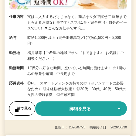
仕事内容
実は…入力するだけじゃなく、商品をタダで試せて 報酬まで
もらえるお得な仕事です♪ スマホ1台・完全在宅・自分のペー
スでOK！ ▼こんなお仕事です 化…
給与
時給1,500円以上（完全出来高制／時間額1,500円～5,000
円）
勤務地
福井県等【ご希望の地域でオシゴトできます♪ お気軽にご
相談ください！】
勤務時間
1日5分～好きな時間、空いている時間に働けます！ ☆1回の
みの単発や短期～中長期まで…
応募資格
◎PC・スマートフォンをお持ちの方（※アンケートに必要
なため） ◎未経験者大歓迎！ ◎20代、30代、40代、50代の
女性の登録多数 ◎年齢不問
詳細を見る
後で見る
更新日： 2026/07/23 掲載終了日： 2026/08/30