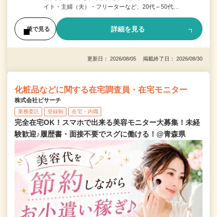
イト・主婦（夫）・フリーターなど、20代～50代…
詳細を見る
後で見る
更新日： 2026/08/05 掲載終了日： 2026/08/30
化粧品などに関する在宅調査員・在宅モニター
株式会社ビサーチ
業務委託
登録制
在宅・内職
完全在宅OK！スマホで出来る美容モニター大募集！未経
験歓迎♪履歴書・面接不要でスグに働ける！@青森県