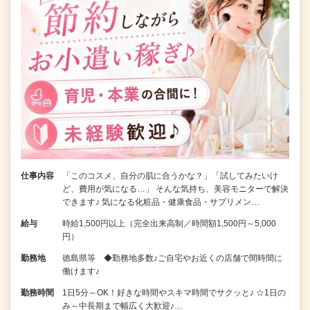
仕事内容
「このコスメ、自分の肌に合うかな？」「試してみたいけ
ど、費用が気になる…」 そんな気持ち、美容モニターで解決
できます♪ 気になる化粧品・健康食品・サプリメン…
給与
時給1,500円以上（完全出来高制／時間額1,500円～5,000
円）
勤務地
徳島県等 ◆勤務地多数♪ご自宅やお近くの店舗で間時間に
働けます♪
勤務時間
1日5分～OK！好きな時間やスキマ時間でサクッと♪ ☆1日の
み～中長期まで幅広く大歓迎♪…