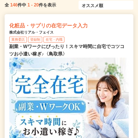
146
1
-
20
全
件中
件を表示
化粧品・サプリの在宅データ入力
株式会社リアル・フェイス
業務委託
登録制
在宅・内職
副業・Wワークにぴったり！スキマ時間に自宅でコツコ
ツお小遣い稼ぎ♪〈鳥取県〉