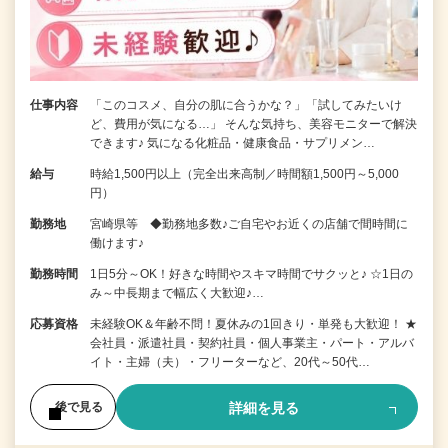
仕事内容
「このコスメ、自分の肌に合うかな？」「試してみたいけ
ど、費用が気になる…」 そんな気持ち、美容モニターで解決
できます♪ 気になる化粧品・健康食品・サプリメン…
給与
時給1,500円以上（完全出来高制／時間額1,500円～5,000
円）
勤務地
宮崎県等 ◆勤務地多数♪ご自宅やお近くの店舗で間時間に
働けます♪
勤務時間
1日5分～OK！好きな時間やスキマ時間でサクッと♪ ☆1日の
み～中長期まで幅広く大歓迎♪…
応募資格
未経験OK＆年齢不問！夏休みの1回きり・単発も大歓迎！ ★
会社員・派遣社員・契約社員・個人事業主・パート・アルバ
イト・主婦（夫）・フリーターなど、20代～50代…
詳細を見る
後で見る