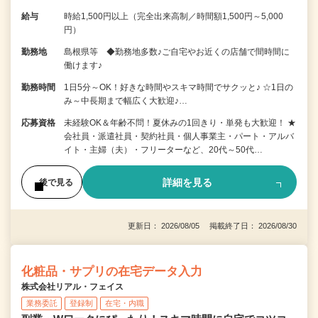
給与
時給1,500円以上（完全出来高制／時間額1,500円～5,000
円）
勤務地
島根県等 ◆勤務地多数♪ご自宅やお近くの店舗で間時間に
働けます♪
勤務時間
1日5分～OK！好きな時間やスキマ時間でサクッと♪ ☆1日の
み～中長期まで幅広く大歓迎♪…
応募資格
未経験OK＆年齢不問！夏休みの1回きり・単発も大歓迎！ ★
会社員・派遣社員・契約社員・個人事業主・パート・アルバ
イト・主婦（夫）・フリーターなど、20代～50代…
詳細を見る
後で見る
更新日： 2026/08/05 掲載終了日： 2026/08/30
化粧品・サプリの在宅データ入力
株式会社リアル・フェイス
業務委託
登録制
在宅・内職