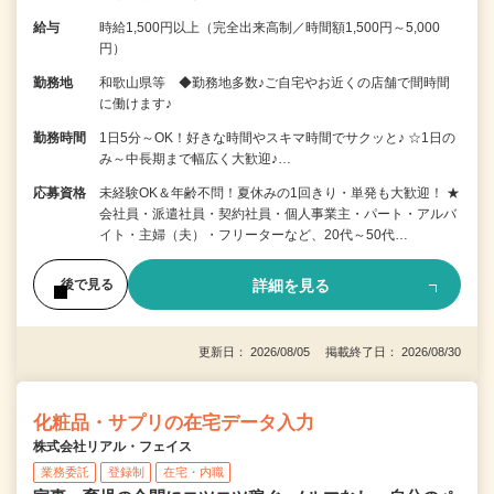
給与
時給1,500円以上（完全出来高制／時間額1,500円～5,000
円）
勤務地
和歌山県等 ◆勤務地多数♪ご自宅やお近くの店舗で間時間
に働けます♪
勤務時間
1日5分～OK！好きな時間やスキマ時間でサクッと♪ ☆1日の
み～中長期まで幅広く大歓迎♪…
応募資格
未経験OK＆年齢不問！夏休みの1回きり・単発も大歓迎！ ★
会社員・派遣社員・契約社員・個人事業主・パート・アルバ
イト・主婦（夫）・フリーターなど、20代～50代…
詳細を見る
後で見る
更新日： 2026/08/05 掲載終了日： 2026/08/30
化粧品・サプリの在宅データ入力
株式会社リアル・フェイス
業務委託
登録制
在宅・内職