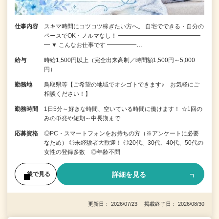
仕事内容
スキマ時間にコツコツ稼ぎたい方へ。 自宅でできる・自分の
ペースでOK・ノルマなし！ ━━━━━━━━━━━━━━
━ ▼ こんなお仕事です ━━━━━…
給与
時給1,500円以上（完全出来高制／時間額1,500円～5,000
円）
勤務地
鳥取県等【ご希望の地域でオシゴトできます♪ お気軽にご
相談ください！】
勤務時間
1日5分～好きな時間、空いている時間に働けます！ ☆1回の
みの単発や短期～中長期まで…
応募資格
◎PC・スマートフォンをお持ちの方（※アンケートに必要
なため） ◎未経験者大歓迎！ ◎20代、30代、40代、50代の
女性の登録多数 ◎年齢不問
詳細を見る
後で見る
更新日： 2026/07/23 掲載終了日： 2026/08/30