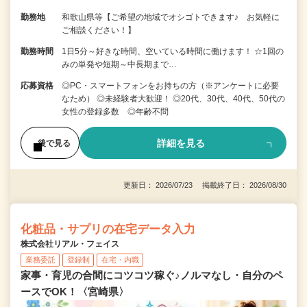
勤務地
和歌山県等【ご希望の地域でオシゴトできます♪ お気軽に
ご相談ください！】
勤務時間
1日5分～好きな時間、空いている時間に働けます！ ☆1回の
みの単発や短期～中長期まで…
応募資格
◎PC・スマートフォンをお持ちの方（※アンケートに必要
なため） ◎未経験者大歓迎！ ◎20代、30代、40代、50代の
女性の登録多数 ◎年齢不問
詳細を見る
後で見る
更新日： 2026/07/23 掲載終了日： 2026/08/30
化粧品・サプリの在宅データ入力
株式会社リアル・フェイス
業務委託
登録制
在宅・内職
家事・育児の合間にコツコツ稼ぐ♪ノルマなし・自分のペ
ースでOK！〈宮崎県〉