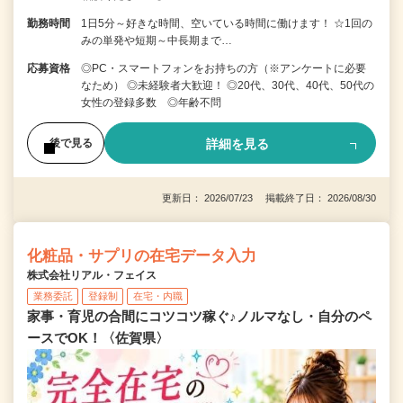
勤務時間
1日5分～好きな時間、空いている時間に働けます！ ☆1回の
みの単発や短期～中長期まで…
応募資格
◎PC・スマートフォンをお持ちの方（※アンケートに必要
なため） ◎未経験者大歓迎！ ◎20代、30代、40代、50代の
女性の登録多数 ◎年齢不問
詳細を見る
後で見る
更新日： 2026/07/23 掲載終了日： 2026/08/30
化粧品・サプリの在宅データ入力
株式会社リアル・フェイス
業務委託
登録制
在宅・内職
家事・育児の合間にコツコツ稼ぐ♪ノルマなし・自分のペ
ースでOK！〈佐賀県〉