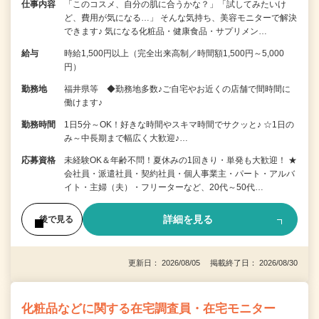
仕事内容
「このコスメ、自分の肌に合うかな？」「試してみたいけ
ど、費用が気になる…」 そんな気持ち、美容モニターで解決
できます♪ 気になる化粧品・健康食品・サプリメン…
給与
時給1,500円以上（完全出来高制／時間額1,500円～5,000
円）
勤務地
福井県等 ◆勤務地多数♪ご自宅やお近くの店舗で間時間に
働けます♪
勤務時間
1日5分～OK！好きな時間やスキマ時間でサクッと♪ ☆1日の
み～中長期まで幅広く大歓迎♪…
応募資格
未経験OK＆年齢不問！夏休みの1回きり・単発も大歓迎！ ★
会社員・派遣社員・契約社員・個人事業主・パート・アルバ
イト・主婦（夫）・フリーターなど、20代～50代…
詳細を見る
後で見る
更新日： 2026/08/05 掲載終了日： 2026/08/30
化粧品などに関する在宅調査員・在宅モニター