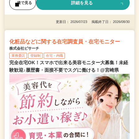
詳細を見る
後で見る
更新日： 2026/07/23 掲載終了日： 2026/08/30
化粧品などに関する在宅調査員・在宅モニター
株式会社ビサーチ
業務委託
登録制
在宅・内職
完全在宅OK！スマホで出来る美容モニター大募集！未経
験歓迎♪履歴書・面接不要でスグに働ける！@宮崎県