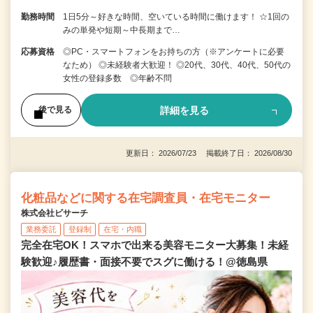
勤務時間
1日5分～好きな時間、空いている時間に働けます！ ☆1回の
みの単発や短期～中長期まで…
応募資格
◎PC・スマートフォンをお持ちの方（※アンケートに必要
なため） ◎未経験者大歓迎！ ◎20代、30代、40代、50代の
女性の登録多数 ◎年齢不問
詳細を見る
後で見る
更新日： 2026/07/23 掲載終了日： 2026/08/30
化粧品などに関する在宅調査員・在宅モニター
株式会社ビサーチ
業務委託
登録制
在宅・内職
完全在宅OK！スマホで出来る美容モニター大募集！未経
験歓迎♪履歴書・面接不要でスグに働ける！@徳島県