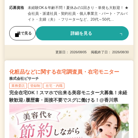
応募資格
未経験OK＆年齢不問！夏休みの1回きり・単発も大歓迎！ ★
会社員・派遣社員・契約社員・個人事業主・パート・アルバ
イト・主婦（夫）・フリーターなど、20代～50代…
詳細を見る
後で見る
更新日： 2026/08/05 掲載終了日： 2026/08/30
化粧品などに関する在宅調査員・在宅モニター
株式会社ビサーチ
業務委託
登録制
在宅・内職
完全在宅OK！スマホで出来る美容モニター大募集！未経
験歓迎♪履歴書・面接不要でスグに働ける！@香川県