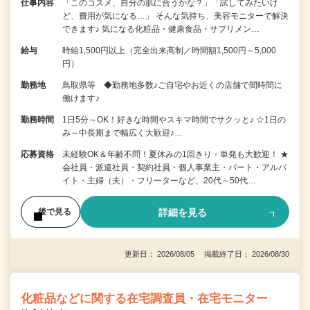
仕事内容
「このコスメ、自分の肌に合うかな？」「試してみたいけ
ど、費用が気になる…」 そんな気持ち、美容モニターで解決
できます♪ 気になる化粧品・健康食品・サプリメン…
給与
時給1,500円以上（完全出来高制／時間額1,500円～5,000
円）
勤務地
鳥取県等 ◆勤務地多数♪ご自宅やお近くの店舗で間時間に
働けます♪
勤務時間
1日5分～OK！好きな時間やスキマ時間でサクッと♪ ☆1日の
み～中長期まで幅広く大歓迎♪…
応募資格
未経験OK＆年齢不問！夏休みの1回きり・単発も大歓迎！ ★
会社員・派遣社員・契約社員・個人事業主・パート・アルバ
イト・主婦（夫）・フリーターなど、20代～50代…
詳細を見る
後で見る
更新日： 2026/08/05 掲載終了日： 2026/08/30
化粧品などに関する在宅調査員・在宅モニター