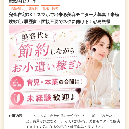
株式会社ビサーチ
業務委託
登録制
在宅・内職
完全在宅OK！スマホで出来る美容モニター大募集！未経
験歓迎♪履歴書・面接不要でスグに働ける！@島根県
仕事内容
「このコスメ、自分の肌に合うかな？」「試してみたいけ
ど、費用が気になる…」 そんな気持ち、美容モニターで解決
できます♪ 気になる化粧品・健康食品・サプリメン…