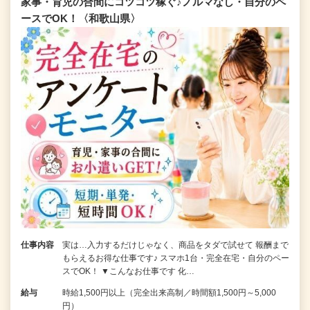
家事・育児の合間にコツコツ稼ぐ♪ノルマなし・自分のペ
ースでOK！〈和歌山県〉
仕事内容
実は…入力するだけじゃなく、商品をタダで試せて 報酬まで
もらえるお得な仕事です♪ スマホ1台・完全在宅・自分のペー
スでOK！ ▼こんなお仕事です 化…
給与
時給1,500円以上（完全出来高制／時間額1,500円～5,000
円）