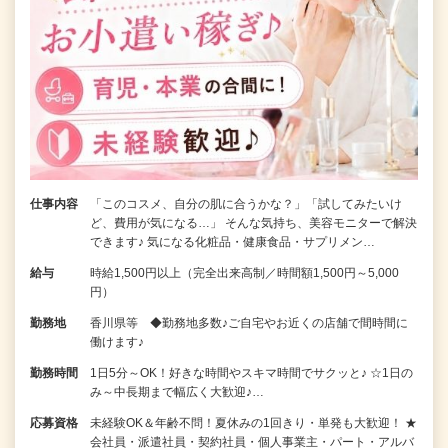
仕事内容
「このコスメ、自分の肌に合うかな？」「試してみたいけ
ど、費用が気になる…」 そんな気持ち、美容モニターで解決
できます♪ 気になる化粧品・健康食品・サプリメン…
給与
時給1,500円以上（完全出来高制／時間額1,500円～5,000
円）
勤務地
香川県等 ◆勤務地多数♪ご自宅やお近くの店舗で間時間に
働けます♪
勤務時間
1日5分～OK！好きな時間やスキマ時間でサクッと♪ ☆1日の
み～中長期まで幅広く大歓迎♪…
応募資格
未経験OK＆年齢不問！夏休みの1回きり・単発も大歓迎！ ★
会社員・派遣社員・契約社員・個人事業主・パート・アルバ