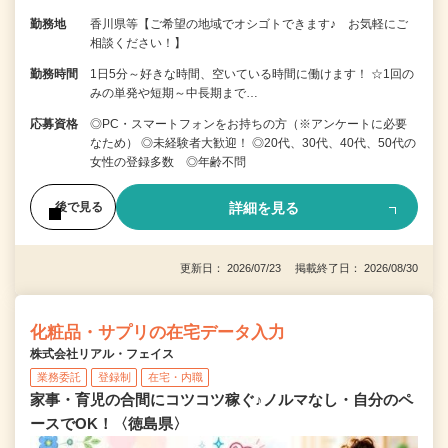
勤務地
香川県等【ご希望の地域でオシゴトできます♪ お気軽にご
相談ください！】
勤務時間
1日5分～好きな時間、空いている時間に働けます！ ☆1回の
みの単発や短期～中長期まで…
応募資格
◎PC・スマートフォンをお持ちの方（※アンケートに必要
なため） ◎未経験者大歓迎！ ◎20代、30代、40代、50代の
女性の登録多数 ◎年齢不問
詳細を見る
後で見る
更新日： 2026/07/23 掲載終了日： 2026/08/30
化粧品・サプリの在宅データ入力
株式会社リアル・フェイス
業務委託
登録制
在宅・内職
家事・育児の合間にコツコツ稼ぐ♪ノルマなし・自分のペ
ースでOK！〈徳島県〉