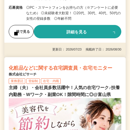
応募資格
◎PC・スマートフォンをお持ちの方（※アンケートに必要
なため） ◎未経験者大歓迎！ ◎20代、30代、40代、50代の
女性の登録多数 ◎年齢不問
詳細を見る
後で見る
更新日： 2026/07/23 掲載終了日： 2026/08/30
化粧品などに関する在宅調査員・在宅モニター
株式会社ビサーチ
業務委託
登録制
在宅・内職
主婦（夫）・会社員多数活躍中！人気の在宅ワーク♪扶養
内勤務・Wワーク・副業OK！隙間時間に◎@富山県