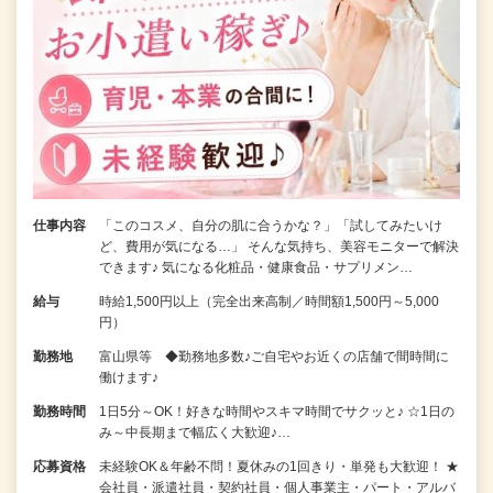
仕事内容
「このコスメ、自分の肌に合うかな？」「試してみたいけ
ど、費用が気になる…」 そんな気持ち、美容モニターで解決
できます♪ 気になる化粧品・健康食品・サプリメン…
給与
時給1,500円以上（完全出来高制／時間額1,500円～5,000
円）
勤務地
富山県等 ◆勤務地多数♪ご自宅やお近くの店舗で間時間に
働けます♪
勤務時間
1日5分～OK！好きな時間やスキマ時間でサクッと♪ ☆1日の
み～中長期まで幅広く大歓迎♪…
応募資格
未経験OK＆年齢不問！夏休みの1回きり・単発も大歓迎！ ★
会社員・派遣社員・契約社員・個人事業主・パート・アルバ