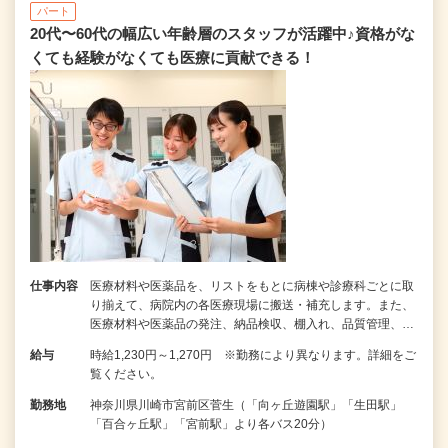
パート
20代〜60代の幅広い年齢層のスタッフが活躍中♪資格がな
くても経験がなくても医療に貢献できる！
仕事内容
医療材料や医薬品を、リストをもとに病棟や診療科ごとに取
り揃えて、病院内の各医療現場に搬送・補充します。また、
医療材料や医薬品の発注、納品検収、棚入れ、品質管理、…
給与
時給1,230円～1,270円 ※勤務により異なります。詳細をご
覧ください。
勤務地
神奈川県川崎市宮前区菅生（「向ヶ丘遊園駅」「生田駅」
「百合ヶ丘駅」「宮前駅」より各バス20分）