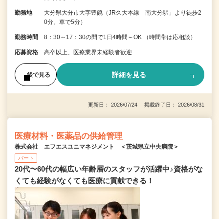
勤務地
大分県大分市大字豊饒（JR久大本線「南大分駅」より徒歩2
0分、車で5分）
勤務時間
8：30～17：30の間で1日4時間～OK （時間帯は応相談）
応募資格
高卒以上、医療業界未経験者歓迎
詳細を見る
後で見る
更新日： 2026/07/24 掲載終了日： 2026/08/31
医療材料・医薬品の供給管理
株式会社 エフエスユニマネジメント ＜茨城県立中央病院＞
パート
20代〜60代の幅広い年齢層のスタッフが活躍中♪資格がな
くても経験がなくても医療に貢献できる！