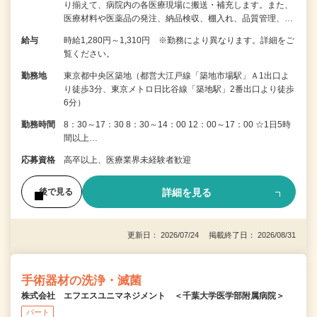
り揃えて、病院内の各医療現場に搬送・補充します。また、
医療材料や医薬品の発注、納品検収、棚入れ、品質管理、…
給与
時給1,280円～1,310円 ※勤務により異なります。詳細をご
覧ください。
勤務地
東京都中央区築地（都営大江戸線「築地市場駅」Ａ1出口よ
り徒歩3分、東京メトロ日比谷線「築地駅」2番出口より徒歩
6分）
勤務時間
8：30～17：30 8：30～14：00 12：00～17：00 ☆1日5時
間以上…
応募資格
高卒以上、医療業界未経験者歓迎
詳細を見る
後で見る
更新日： 2026/07/24 掲載終了日： 2026/08/31
手術器材の洗浄・滅菌
株式会社 エフエスユニマネジメント ＜千葉大学医学部附属病院＞
パート