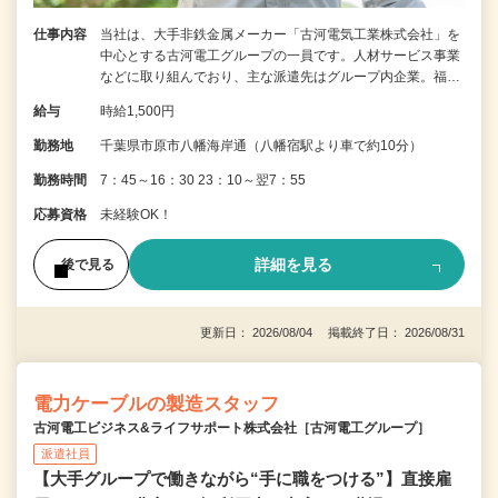
仕事内容
当社は、大手非鉄金属メーカー「古河電気工業株式会社」を
中心とする古河電工グループの一員です。人材サービス事業
などに取り組んでおり、主な派遣先はグループ内企業。福…
給与
時給1,500円
勤務地
千葉県市原市八幡海岸通（八幡宿駅より車で約10分）
勤務時間
7：45～16：30 23：10～翌7：55
応募資格
未経験OK！
詳細を見る
後で見る
更新日： 2026/08/04 掲載終了日： 2026/08/31
電力ケーブルの製造スタッフ
古河電工ビジネス&ライフサポート株式会社［古河電工グループ］
派遣社員
【大手グループで働きながら“手に職をつける”】直接雇