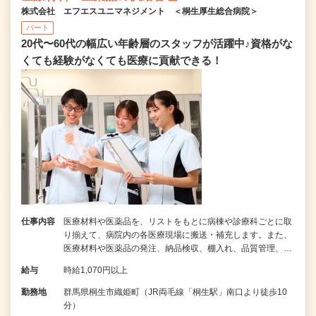
株式会社 エフエスユニマネジメント ＜桐生厚生総合病院＞
パート
20代〜60代の幅広い年齢層のスタッフが活躍中♪資格がな
くても経験がなくても医療に貢献できる！
仕事内容
医療材料や医薬品を、リストをもとに病棟や診療科ごとに取
り揃えて、病院内の各医療現場に搬送・補充します。また、
医療材料や医薬品の発注、納品検収、棚入れ、品質管理、…
給与
時給1,070円以上
勤務地
群馬県桐生市織姫町（JR両毛線「桐生駅」南口より徒歩10
分）