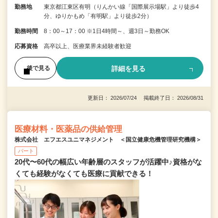
勤務地
東京都江東区有明（りんかい線「国際展示場駅」より徒歩4
分、ゆりかもめ「有明駅」より徒歩2分）
勤務時間
8：00～17：00 ※1日4時間～、週3日～勤務OK
応募資格
高卒以上、医療業界未経験者歓迎
詳細を見る
後で見る
更新日： 2026/07/24 掲載終了日： 2026/08/31
医療材料・医薬品の供給管理
株式会社 エフエスユニマネジメント ＜国立健康危機管理研究機構＞
パート
20代〜60代の幅広い年齢層のスタッフが活躍中♪資格がな
くても経験がなくても医療に貢献できる！