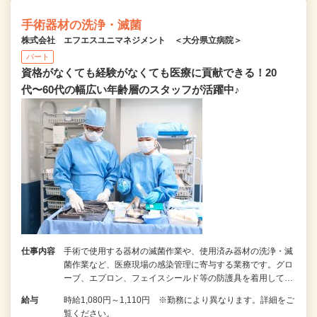
手術器材の洗浄・滅菌
株式会社 エフエスユニマネジメント ＜大分県立病院＞
パート
資格がなくても経験がなくても医療に貢献できる！20
代〜60代の幅広い年齢層のスタッフが活躍中♪
仕事内容
手術で使用する器材の滅菌作業や、使用済み器材の洗浄・滅
菌作業など、医療現場の感染管理に寄与する業務です。グロ
ーブ、エプロン、フェイスシールド等の防護具を着用して…
給与
時給1,080円～1,110円 ※勤務により異なります。詳細をご
覧ください。