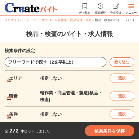
後で見る
閲覧履歴
会員登録
メニュー
クリエイトバイト・パート求人TOP
＞
軽作業・商品管理・製造
＞
検品・検査のバイト・パート求
検品・検査のバイト・求人情報
検索条件の設定
絞り込む
エリア
指定しない
選択
軽作業・商品管理・製造(検品・
職種
選択
検査)
条件
指定しない
選択
272
検索条件を保存
全
件ヒットしました