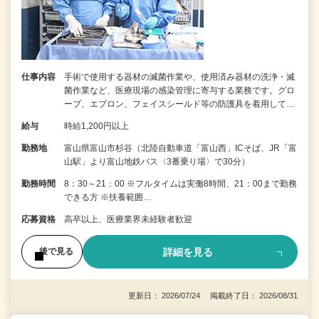
仕事内容
手術で使用する器材の滅菌作業や、使用済み器材の洗浄・滅
菌作業など、医療現場の感染管理に寄与する業務です。グロ
ーブ、エプロン、フェイスシールド等の防護具を着用して…
給与
時給1,200円以上
勤務地
富山県富山市杉谷（北陸自動車道「富山西」ICそば、JR「富
山駅」より富山地鉄バス〈3番乗り場〉で30分）
勤務時間
8：30～21：00 ※フルタイムは実働8時間、21：00まで勤務
できる方 ※扶養範囲…
応募資格
高卒以上、医療業界未経験者歓迎
詳細を見る
後で見る
更新日： 2026/07/24 掲載終了日： 2026/08/31