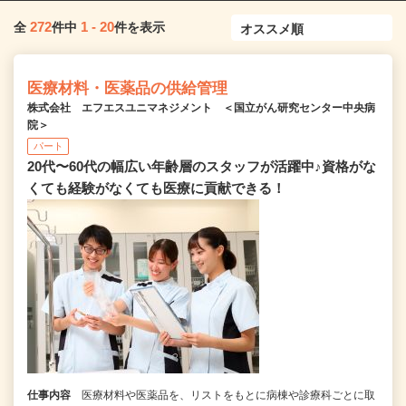
272
1
-
20
全
件中
件を表示
医療材料・医薬品の供給管理
株式会社 エフエスユニマネジメント ＜国立がん研究センター中央病
院＞
パート
20代〜60代の幅広い年齢層のスタッフが活躍中♪資格がな
くても経験がなくても医療に貢献できる！
仕事内容
医療材料や医薬品を、リストをもとに病棟や診療科ごとに取