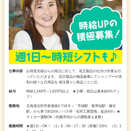
仕事内容
お得意先様からの発注に応じて、花王製品の仕分け作業を行
っていただきます。 花王製品の物流倉庫にてシャンプーや洗
剤の様々な日用品を 発注通りに商品ごとに仕…
給与
時給1,240円～1,625円以上 ★土曜・祝日は基本給5%アッ
プ！
勤務地
北海道石狩市新港南2-718-6（「手稲駅・新琴似駅・麻生
駅」から車で約20分／バス停「石狩工業団地」徒歩6分）★
マイカー通勤OK（札幌市内からの通勤者も多数）
勤務時間
★週1日～OK！ （1）9：00～17：30［実働7.25H］ （2）1