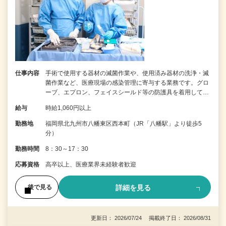
仕事内容
手術で使用する器材の滅菌作業や、使用済み器材の洗浄・滅
菌作業など、医療現場の感染管理に寄与する業務です。グロ
ーブ、エプロン、フェイスシールド等の防護具を着用して…
給与
時給1,060円以上
勤務地
福岡県北九州市八幡東区西本町（JR「八幡駅」より徒歩5
分）
勤務時間
8：30～17：30
応募資格
高卒以上、医療業界未経験者歓迎
詳細を見る
後で見る
更新日： 2026/07/24 掲載終了日： 2026/08/31