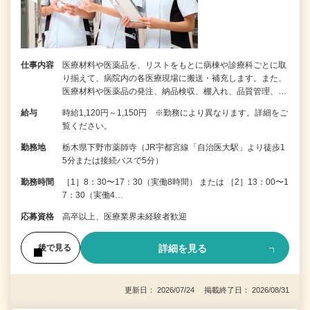
仕事内容
医療材料や医薬品を、リストをもとに病棟や診療科ごとに取
り揃えて、病院内の各医療現場に搬送・補充します。また、
医療材料や医薬品の発注、納品検収、棚入れ、品質管理、…
給与
時給1,120円～1,150円 ※勤務により異なります。詳細をご
覧ください。
勤務地
栃木県下野市薬師寺（JR宇都宮線「自治医大駅」より徒歩1
5分または接続バスで5分）
勤務時間
［1］8：30〜17：30（実働8時間） または ［2］13：00〜1
7：30（実働4…
応募資格
高卒以上、医療業界未経験者歓迎
詳細を見る
後で見る
更新日： 2026/07/24 掲載終了日： 2026/08/31