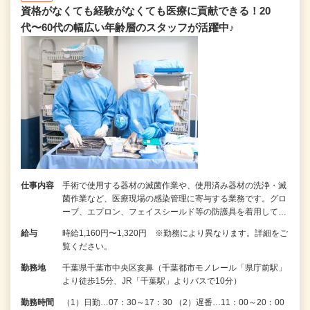
資格がなくても経験がなくても医療に貢献できる！20
代〜60代の幅広い年齢層のスタッフが活躍中♪
仕事内容
手術で使用する器材の滅菌作業や、使用済み器材の洗浄・滅
菌作業など、医療現場の感染管理に寄与する業務です。グロ
ーブ、エプロン、フェイスシールド等の防護具を着用して…
給与
時給1,160円〜1,320円 ※勤務により異なります。詳細をご
覧ください。
勤務地
千葉県千葉市中央区亥鼻（千葉都市モノレール「県庁前駅」
より徒歩15分、JR「千葉駅」よりバスで10分）
勤務時間
（1）日勤…07：30～17：30 （2）遅番…11：00～20：00