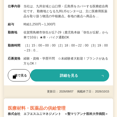
仕事内容
当社は、九州全域と山口県・広島県をカバーする医療総合商
社です。 勤務地となる九州LISセンターは、主に医療用医薬
品を取り扱う物流の中核拠点。各地の拠点へ商品を…
給与
時給1,250円～1,300円
勤務地
佐賀県鳥栖市弥生が丘7-29（鹿児島本線「弥生が丘駅」から
車で10分）★車・バイク通勤OK
勤務時間
［1］15：00～00：00 ［2］18：00～22：00 ［3］19：00
～23：0…
応募資格
経験・資格・学歴不問 ☆未経験者大歓迎！ブランクがある
方もOK！
詳細を見る
後で見る
更新日： 2026/08/07 掲載終了日： 2026/10/15
医療材料・医薬品の供給管理
株式会社 エフエスユニマネジメント ＜聖マリアンナ医科大学病院＞