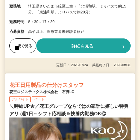
勤務地
埼玉県さいたま市緑区三室（「北浦和駅」よりバスで約15
分、「東浦和駅」よりバスで約20分）
勤務時間
8：30～17：30
応募資格
高卒以上、医療業界未経験者歓迎
詳細を見る
後で見る
更新日： 2026/07/24 掲載終了日： 2026/08/31
花王日用製品の仕分けスタッフ
花王ロジスティクス株式会社 石狩LC
アルバイト
パート
＼時給UP★／花王グループならではの家計に嬉しい特典
アリ♪週1日～シフト応相談＆扶養内勤務OK◎