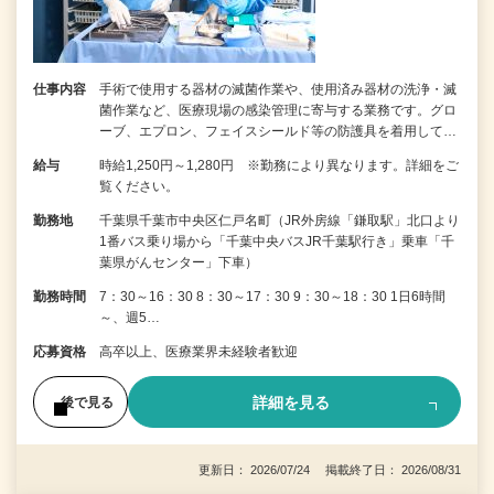
仕事内容
手術で使用する器材の滅菌作業や、使用済み器材の洗浄・滅
菌作業など、医療現場の感染管理に寄与する業務です。グロ
ーブ、エプロン、フェイスシールド等の防護具を着用して…
給与
時給1,250円～1,280円 ※勤務により異なります。詳細をご
覧ください。
勤務地
千葉県千葉市中央区仁戸名町（JR外房線「鎌取駅」北口より
1番バス乗り場から「千葉中央バスJR千葉駅行き」乗車「千
葉県がんセンター」下車）
勤務時間
7：30～16：30 8：30～17：30 9：30～18：30 1日6時間
～、週5…
応募資格
高卒以上、医療業界未経験者歓迎
詳細を見る
後で見る
更新日： 2026/07/24 掲載終了日： 2026/08/31