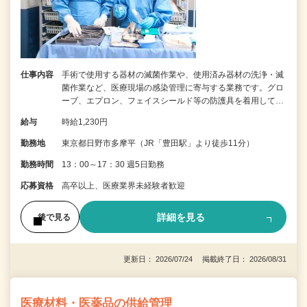
仕事内容
手術で使用する器材の滅菌作業や、使用済み器材の洗浄・滅
菌作業など、医療現場の感染管理に寄与する業務です。グロ
ーブ、エプロン、フェイスシールド等の防護具を着用して…
給与
時給1,230円
勤務地
東京都日野市多摩平（JR「豊田駅」より徒歩11分）
勤務時間
13：00～17：30 週5日勤務
応募資格
高卒以上、医療業界未経験者歓迎
詳細を見る
後で見る
更新日： 2026/07/24 掲載終了日： 2026/08/31
医療材料・医薬品の供給管理