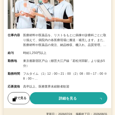
仕事内容
医療材料や医薬品を、リストをもとに病棟や診療科ごとに取
り揃えて、病院内の各医療現場に搬送・補充します。また、
医療材料や医薬品の発注、納品検収、棚入れ、品質管理、…
給与
時給1,250円以上
勤務地
東京都新宿区戸山（都営大江戸線「若松河田駅」より徒歩5
分）
勤務時間
フルタイム （1）12：00～21：00 （2）08：00～17：00 ※
8：00～…
応募資格
高卒以上、医療業界未経験者歓迎
詳細を見る
後で見る
更新日： 2026/07/24 掲載終了日： 2026/08/31