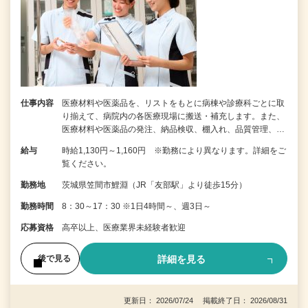
仕事内容
医療材料や医薬品を、リストをもとに病棟や診療科ごとに取
り揃えて、病院内の各医療現場に搬送・補充します。また、
医療材料や医薬品の発注、納品検収、棚入れ、品質管理、…
給与
時給1,130円～1,160円 ※勤務により異なります。詳細をご
覧ください。
勤務地
茨城県笠間市鯉淵（JR「友部駅」より徒歩15分）
勤務時間
8：30～17：30 ※1日4時間～、週3日～
応募資格
高卒以上、医療業界未経験者歓迎
詳細を見る
後で見る
更新日： 2026/07/24 掲載終了日： 2026/08/31