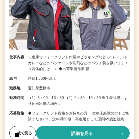
仕事内容
＼倉庫でフォークリフト作業やピッキングなど♪／ レトルト
カレーなどのパッケージや洗剤などのパウチ袋を扱います！
＜具体的には…＞ ◆出荷準備作業 指…
給与
時給1,500円以上
勤務地
愛知県豊橋市
勤務時間
（1）8：00～16：30 （2）6：30～15：30 ※生産状況によ
り休日出勤の場合…
応募資格
◆フォークリフト資格をお持ちの方 →実務未経験の方もご相
談ください♪、定年満60歳（再雇用として原則65歳迄就業）
詳細を見る
後で見る