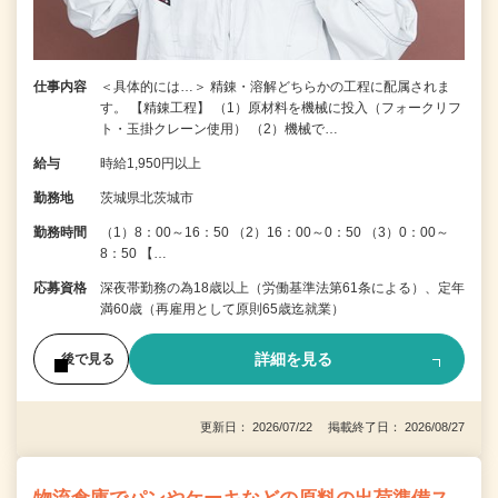
仕事内容
＜具体的には…＞ 精錬・溶解どちらかの工程に配属されま
す。 【精錬工程】 （1）原材料を機械に投入（フォークリフ
ト・玉掛クレーン使用） （2）機械で…
給与
時給1,950円以上
勤務地
茨城県北茨城市
勤務時間
（1）8：00～16：50 （2）16：00～0：50 （3）0：00～
8：50 【…
応募資格
深夜帯勤務の為18歳以上（労働基準法第61条による）、定年
満60歳（再雇用として原則65歳迄就業）
詳細を見る
後で見る
更新日： 2026/07/22 掲載終了日： 2026/08/27