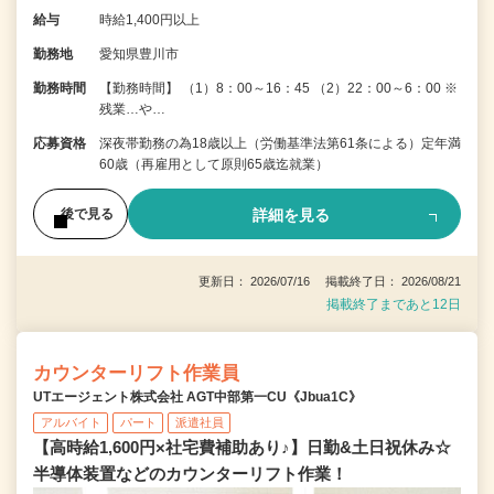
給与
時給1,400円以上
勤務地
愛知県豊川市
勤務時間
【勤務時間】 （1）8：00～16：45 （2）22：00～6：00 ※
残業…や…
応募資格
深夜帯勤務の為18歳以上（労働基準法第61条による）定年満
60歳（再雇用として原則65歳迄就業）
詳細を見る
後で見る
更新日： 2026/07/16 掲載終了日： 2026/08/21
掲載終了まであと12日
カウンターリフト作業員
UTエージェント株式会社 AGT中部第一CU《Jbua1C》
アルバイト
パート
派遣社員
【高時給1,600円×社宅費補助あり♪】日勤&土日祝休み☆
半導体装置などのカウンターリフト作業！