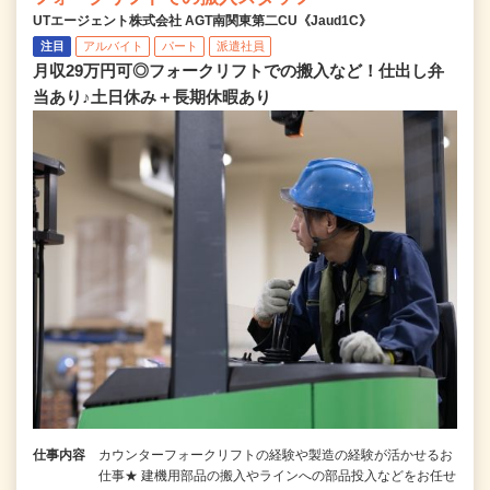
UTエージェント株式会社 AGT南関東第二CU《Jaud1C》
注目
アルバイト
パート
派遣社員
月収29万円可◎フォークリフトでの搬入など！仕出し弁
当あり♪土日休み＋長期休暇あり
仕事内容
カウンターフォークリフトの経験や製造の経験が活かせるお
仕事★ 建機用部品の搬入やラインへの部品投入などをお任せ