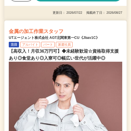
更新日： 2026/07/22 掲載終了日： 2026/08/27
金属の加工作業スタッフ
UTエージェント株式会社 AGT北関東第一CU《Jbav1C》
注目
アルバイト
パート
派遣社員
【高収入！月収36万円可】◆未経験歓迎☆資格取得支援
あり◎食堂あり◎入寮可◎幅広い世代が活躍中◎