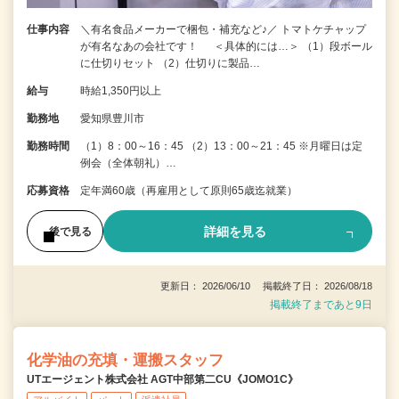
仕事内容
＼有名食品メーカーで梱包・補充など♪／ トマトケチャップ
が有名なあの会社です！ ＜具体的には…＞ （1）段ボール
に仕切りセット （2）仕切りに製品…
給与
時給1,350円以上
勤務地
愛知県豊川市
勤務時間
（1）8：00～16：45 （2）13：00～21：45 ※月曜日は定
例会（全体朝礼）…
応募資格
定年満60歳（再雇用として原則65歳迄就業）
詳細を見る
後で見る
更新日： 2026/06/10 掲載終了日： 2026/08/18
掲載終了まであと9日
化学油の充填・運搬スタッフ
UTエージェント株式会社 AGT中部第二CU《JOMO1C》