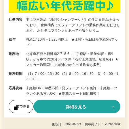
仕事内容
主に花王製品（洗剤やシャンプーなど）の生活日用品を扱っ
ており、 倉庫構内にてフォークリフトの乗務作業をお任せし
ます。 お仕事にブランクがあって不安という…
給与
時給1,410円～1,825円以上 ★土曜・祝日は基本給5%アッ
プ！
勤務地
北海道石狩市新港南2-718-6（「手稲駅・新琴似駅・麻生
駅」から車で約20分／バス停「石狩工業団地」徒歩6分）★
マイカー通勤OK（札幌市内からの通勤者も多数）
勤務時間
（1）7：00～15：30 （2）8：00～16：30 （3）9：00～1
7：30 …
応募資格
未経験OK！学歴不問！要フォークリフト免許（未経験・ブ
ランクある方もOK）★勤務スタート日応相談！
詳細を見る
後で見る
更新日： 2026/07/23 掲載終了日： 2026/09/04