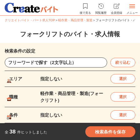
後で見る
閲覧履歴
会員登録
メニュー
クリエイトバイト・パート求人TOP
＞
軽作業・商品管理・製造
＞
フォークリフトのバイト・パー
フォークリフトのバイト・求人情報
検索条件の設定
絞り込む
エリア
指定しない
選択
軽作業・商品管理・製造(フォー
職種
選択
クリフト)
条件
指定しない
選択
38
検索条件を保存
全
件ヒットしました