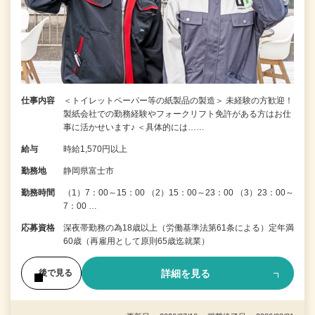
仕事内容
＜トイレットペーパー等の紙製品の製造＞ 未経験の方歓迎！
製紙会社での勤務経験やフォークリフト免許がある方はお仕
事に活かせいます♪ ＜具体的には……
給与
時給1,570円以上
勤務地
静岡県富士市
勤務時間
（1）7：00～15：00 （2）15：00～23：00 （3）23：00～
7：00 …
応募資格
深夜帯勤務の為18歳以上（労働基準法第61条による）定年満
60歳（再雇用として原則65歳迄就業）
詳細を見る
後で見る