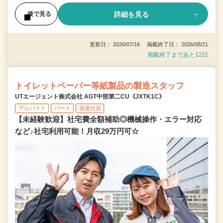
詳細を見る
後で見る
更新日： 2026/07/16 掲載終了日： 2026/08/21
掲載終了まであと12日
トイレットペーパー等紙製品の製造スタッフ
UTエージェント株式会社 AGT中部第二CU《JXTK1C》
アルバイト
パート
派遣社員
【未経験歓迎】社宅費全額補助◎機械操作・エラー対応
など♪社宅利用可能！月収29万円可☆