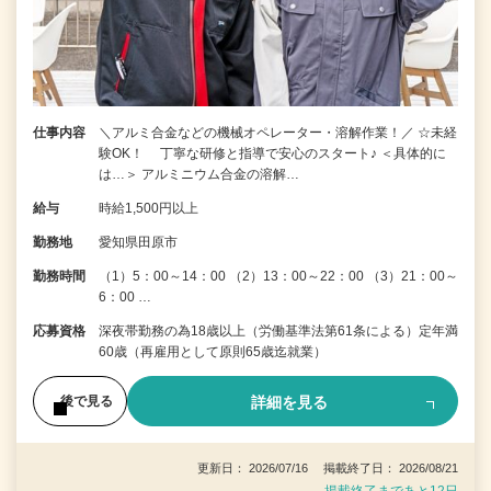
仕事内容
＼アルミ合金などの機械オペレーター・溶解作業！／ ☆未経
験OK！ 丁寧な研修と指導で安心のスタート♪ ＜具体的に
は…＞ アルミニウム合金の溶解…
給与
時給1,500円以上
勤務地
愛知県田原市
勤務時間
（1）5：00～14：00 （2）13：00～22：00 （3）21：00～
6：00 …
応募資格
深夜帯勤務の為18歳以上（労働基準法第61条による）定年満
60歳（再雇用として原則65歳迄就業）
詳細を見る
後で見る
更新日： 2026/07/16 掲載終了日： 2026/08/21