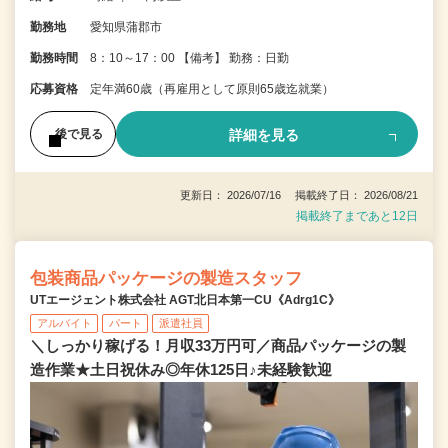
勤務地
愛知県蒲郡市
勤務時間
8：10～17：00 【備考】 勤務：日勤
応募資格
定年満60歳（再雇用として原則65歳迄就業）
詳細を見る
後で見る
更新日： 2026/07/16 掲載終了日： 2026/08/21
掲載終了まであと12日
包装商品パッケージの製造スタッフ
UTエージェント株式会社 AGT北日本第一CU《Adrg1C》
アルバイト
パート
派遣社員
＼しっかり稼げる！月収33万円可／商品パッケージの製
造作業★土日祝休み◎年休125日♪未経験歓迎