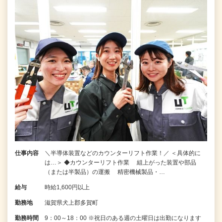
仕事内容
＼半導体装置などのカウンターリフト作業！／ ＜具体的に
は…＞ ◆カウンターリフト作業 組上がった装置や部品
（または半製品）の運搬 精密機械製品・…
給与
時給1,600円以上
勤務地
滋賀県犬上郡多賀町
勤務時間
9：00～18：00 ※祝日のある週の土曜日は出勤になります