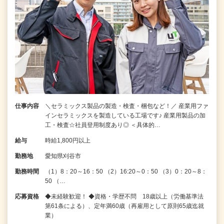
仕事内容
＼セラミックス製品の製造・検査・梱包など！／ 産業用ファ
インセラミックスを製造している工場です♪ 産業用製品の加
工・検査☆社員登用制度あり◎ ＜具体的…
給与
時給1,800円以上
勤務地
愛知県刈谷市
勤務時間
（1）8：20～16：50 （2）16:20～0：50 （3）0：20～8：
50 （…
応募資格
◆未経験歓迎！ ◆資格・学歴不問 18歳以上（労働基準法
第61条による）、定年満60歳（再雇用として原則65歳迄就
業）