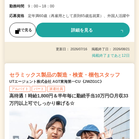
勤務時間
9：00～18：00
応募資格
定年満60歳（再雇用として原則65歳迄就業）、外国人活躍中
詳細を見る
後で見る
更新日： 2026/07/16 掲載終了日： 2026/08/21
掲載終了まであと12日
セラミックス製品の製造・検査・梱包スタッフ
UTエージェント株式会社 AGT東海第一CU《JWZG1C》
アルバイト
パート
派遣社員
高待遇！時給1,800円＆半年毎に勤続手当10万円◎月収33
万円以上可でしっかり稼げる☆