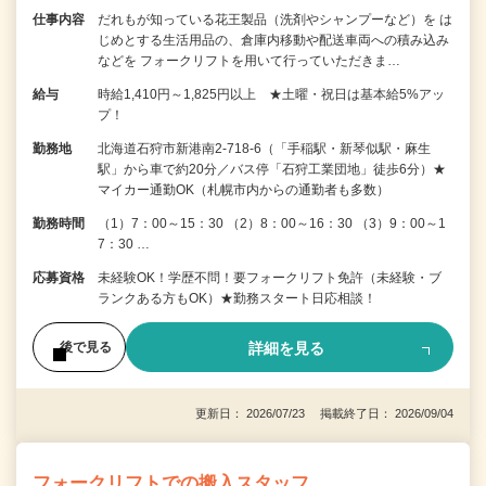
仕事内容
だれもが知っている花王製品（洗剤やシャンプーなど）を は
じめとする生活用品の、倉庫内移動や配送車両への積み込み
などを フォークリフトを用いて行っていただきま…
給与
時給1,410円～1,825円以上 ★土曜・祝日は基本給5%アッ
プ！
勤務地
北海道石狩市新港南2-718-6（「手稲駅・新琴似駅・麻生
駅」から車で約20分／バス停「石狩工業団地」徒歩6分）★
マイカー通勤OK（札幌市内からの通勤者も多数）
勤務時間
（1）7：00～15：30 （2）8：00～16：30 （3）9：00～1
7：30 …
応募資格
未経験OK！学歴不問！要フォークリフト免許（未経験・ブ
ランクある方もOK）★勤務スタート日応相談！
詳細を見る
後で見る
更新日： 2026/07/23 掲載終了日： 2026/09/04
フォークリフトでの搬入スタッフ