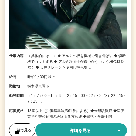
仕事内容
＜具体的には…＞ ◆ アルミの板を機械で引き伸ばす ◆ 切断
機でカットする ◆ アルミ板同士が傷つかないよう梱包材を
敷く ◆ 天井クレーンを使用し梱包場…
給与
時給1,430円以上
勤務地
栃木県真岡市
勤務時間
（1）7：00～15：15 （2）15：00～22：30 （3）22：15～
7：15 …
応募資格
18歳以上（労働基準法第61条による）◆未経験歓迎 ◆深夜
業務や交替勤務の経験ある方歓迎 ◆資格・学歴不問
詳細を見る
後で見る