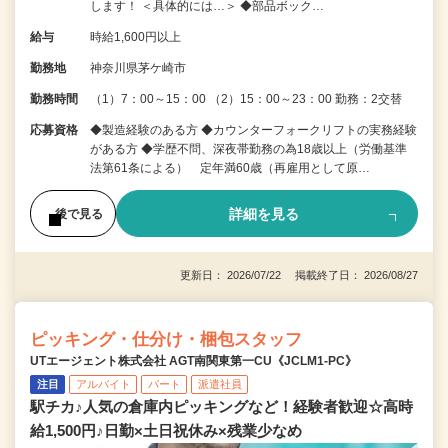
します！ ＜具体的には…＞ ◆部品ボック…
給与
時給1,600円以上
勤務地
神奈川県茅ケ崎市
勤務時間
（1）7：00～15：00 （2）15：00～23：00 勤務：2交替
応募資格
◆製造経験のある方 ◆カウンターフォークリフトの実務経験
がある方 ◆学歴不問、深夜帯勤務の為18歳以上（労働基準
法第61条による） 定年満60歳（再雇用として原…
詳細を見る
後で見る
更新日： 2026/07/22 掲載終了日： 2026/08/27
ピッキング・仕分け・梱包スタッフ
UTエージェント株式会社 AGT南関東第一CU《JCLM1-PC》
注目
アルバイト
パート
派遣社員
駅チカ♪人気の倉庫内ピッキングなど！経験者歓迎☆高時
給1,500円♪日勤×土日祝休み×残業少なめ