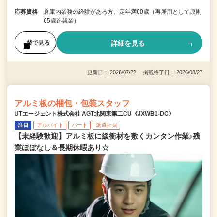
応募資格
倉庫内業務の経験がある方、定年満60歳（再雇用として原則
65歳迄就業）
詳細を見る
後で見る
更新日： 2026/07/22 掲載終了日： 2026/08/27
アルミ板の梱包・包装スタッフ
UTエージェント株式会社 AGT北関東第二CU《JXWB1-DC》
注目
アルバイト
パート
派遣社員
【未経験歓迎】アルミ板に緩衝材を敷くカンタン作業♪残
業ほぼなし＆長期休暇あり☆