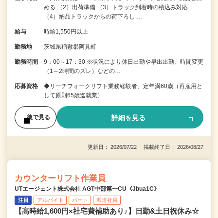
める （2）出荷準備 （3）トラック到着時の積込み対応
（4）納品トラックからの荷下ろし …
給与
時給1,550円以上
勤務地
茨城県稲敷郡阿見町
勤務時間
9：00～17：30 ※状況により休日出勤や早出出勤、時間変更
（1～2時間のズレ）などの…
応募資格
◆リーチフォークリフト業務経験者、定年満60歳（再雇用と
して原則65歳迄就業）
詳細を見る
後で見る
更新日： 2026/07/22 掲載終了日： 2026/08/27
カウンターリフト作業員
UTエージェント株式会社 AGT中部第一CU《Jbua1C》
注目
アルバイト
パート
派遣社員
【高時給1,600円×社宅費補助あり♪】日勤&土日祝休み☆