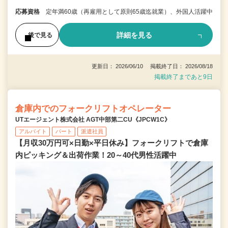
応募資格
定年満60歳（再雇用として原則65歳迄就業）、外国人活躍中
詳細を見る
後で見る
更新日： 2026/06/10 掲載終了日： 2026/08/18
掲載終了まであと9日
倉庫内でのフォークリフトオペレーター
UTエージェント株式会社 AGT中部第二CU《JPCW1C》
アルバイト
パート
派遣社員
【月収30万円可×日勤×平日休み】フォークリフトで倉庫
内ピッキング＆出荷作業！20～40代男性活躍中