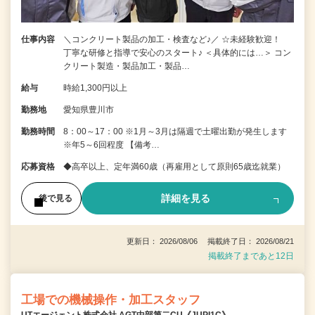
仕事内容
＼コンクリート製品の加工・検査など♪／ ☆未経験歓迎！
丁寧な研修と指導で安心のスタート♪ ＜具体的には…＞ コン
クリート製造・製品加工・製品…
給与
時給1,300円以上
勤務地
愛知県豊川市
勤務時間
8：00～17：00 ※1月～3月は隔週で土曜出勤が発生します
※年5～6回程度 【備考…
応募資格
◆高卒以上、定年満60歳（再雇用として原則65歳迄就業）
詳細を見る
後で見る
更新日： 2026/08/06 掲載終了日： 2026/08/21
掲載終了まであと12日
工場での機械操作・加工スタッフ
UTエージェント株式会社 AGT中部第二CU《JUPI1C》