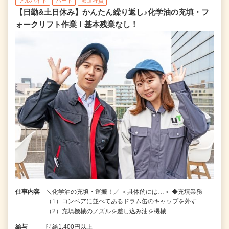
アルバイト
パート
派遣社員
【日勤&土日休み】かんたん繰り返し♪化学油の充填・フ
ォークリフト作業！基本残業なし！
仕事内容
＼化学油の充填・運搬！／ ＜具体的には…＞ ◆充填業務
（1）コンベアに並べてあるドラム缶のキャップを外す
（2）充填機械のノズルを差し込み油を機械…
給与
時給1,400円以上