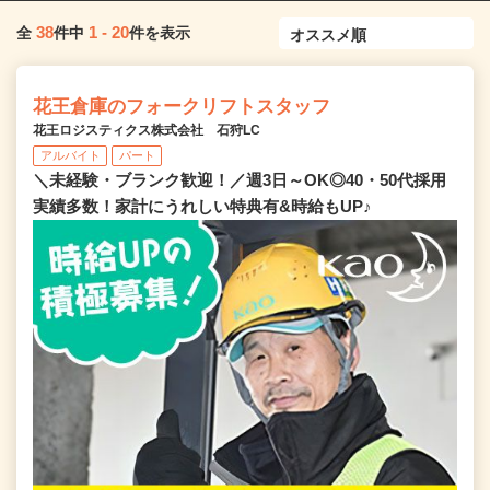
38
1
-
20
全
件中
件を表示
花王倉庫のフォークリフトスタッフ
花王ロジスティクス株式会社 石狩LC
アルバイト
パート
＼未経験・ブランク歓迎！／週3日～OK◎40・50代採用
実績多数！家計にうれしい特典有&時給もUP♪