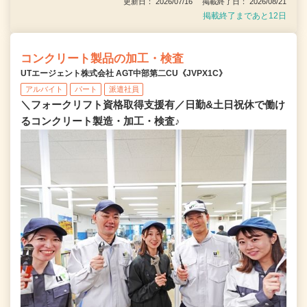
更新日： 2026/07/16 掲載終了日： 2026/08/21
掲載終了まであと12日
コンクリート製品の加工・検査
UTエージェント株式会社 AGT中部第二CU《JVPX1C》
アルバイト
パート
派遣社員
＼フォークリフト資格取得支援有／日勤&土日祝休で働け
るコンクリート製造・加工・検査♪