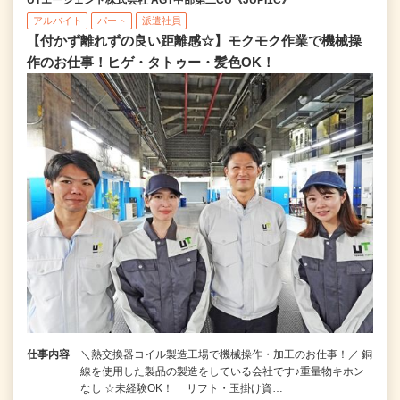
アルバイト
パート
派遣社員
【付かず離れずの良い距離感☆】モクモク作業で機械操
作のお仕事！ヒゲ・タトゥー・髪色OK！
仕事内容
＼熱交換器コイル製造工場で機械操作・加工のお仕事！／ 銅
線を使用した製品の製造をしている会社です♪重量物キホン
なし ☆未経験OK！ リフト・玉掛け資…