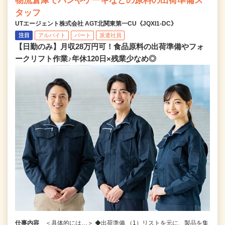
物流倉庫でパンやケーキなどの原料の出荷準備ス
タッフ
UTエージェント株式会社 AGT北関東第一CU《JQXI1-DC》
注目
アルバイト
パート
派遣社員
【日勤のみ】月収28万円可！食品原料の出荷準備やフォ
ークリフト作業♪年休120日×残業少なめ◎
仕事内容
＜具体的には…＞ ◆出荷準備 （1）リストを元に、製品を集