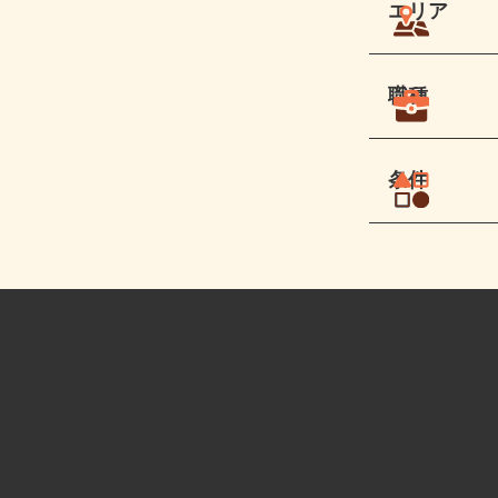
エリア
職種
条件