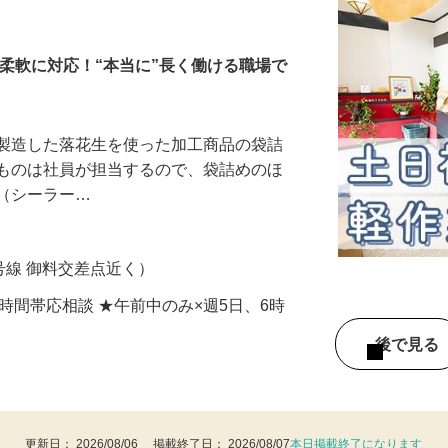
タッフ
も柔軟に対応！“本当に”長く働ける職場で
で製造した落花生を使った加工商品の袋詰
のものは社員が担当するので、袋詰めのほ
グ（シーラー…
号線 御料交差点近く）
数・時間帯応相談 ★午前中のみ×週5日、6時
後で見