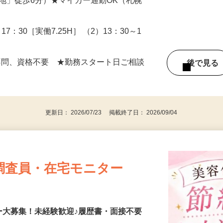
-6（「手稲駅・新琴似駅・麻生駅」から車で
団地」徒歩6分）★マイカー通勤OK（札幌
17：30［実働7.25H］ （2）13：30～1
不問、資格不要 ★勤務スタート日ご相談
後で見
更新日： 2026/07/23 掲載終了日： 2026/09/04
調査員・在宅モニター