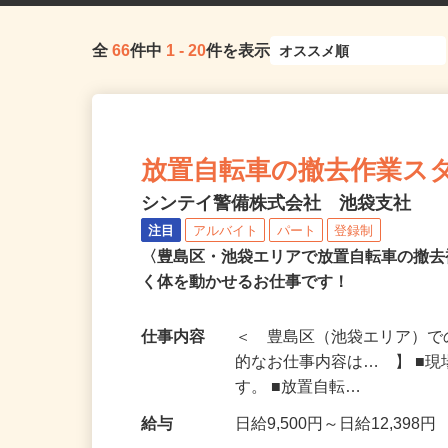
全
66
件中
1
-
20
件を表示
放置自転車の撤去作業スタッ
シンテイ警備株式会社 池袋支社
注目
アルバイト
パート
登録制
〈豊島区・池袋エリアで放置自転車の撤
く体を動かせるお仕事です！
仕事内容
＜ 豊島区（池袋エリア）で
的なお仕事内容は… 】 ■
す。 ■放置自転…
給与
日給9,500円～日給12,398円