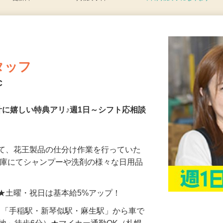
更新日： 2026/08/06 掲載終了日： 2026/08/07
本日掲載終了になります
タッフ
C
計に嬉しい特典アリ♪週1日～シフト応相談
じて、花王製品の仕分け作業を行っていた
倉庫にてシャンプーや洗剤の様々な日用品
…
以上 ★土曜・祝日は基本給5%アップ！