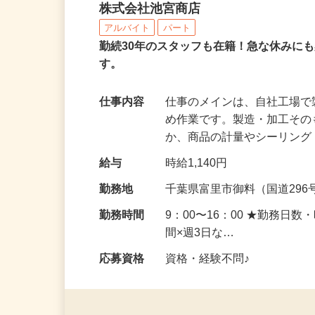
落花生屋さんの軽作業ス
株式会社池宮商店
アルバイト
パート
勤続30年のスタッフも在籍！急な休みに
す。
仕事内容
仕事のメインは、自社工場
め作業です。製造・加工そ
か、商品の計量やシーリン
給与
時給1,140円
勤務地
千葉県富里市御料（国道296
勤務時間
9：00〜16：00 ★勤務日
間×週3日な…
応募資格
資格・経験不問♪