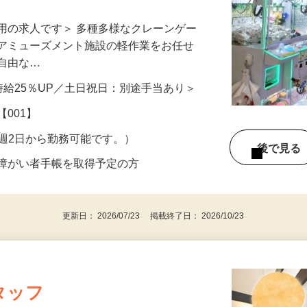
用の求人です＞ 多種多様なクレーンゲー
うアミューズメント施設の軽作業をお任せ
不自由な…
降：時給25％UP／土日祝日：別途手当あり＞
【001】
間、週2日から勤務可能です。）
後で見
／障がい者手帳を取得予定の方
更新日： 2026/07/23 掲載終了日： 2026/10/23