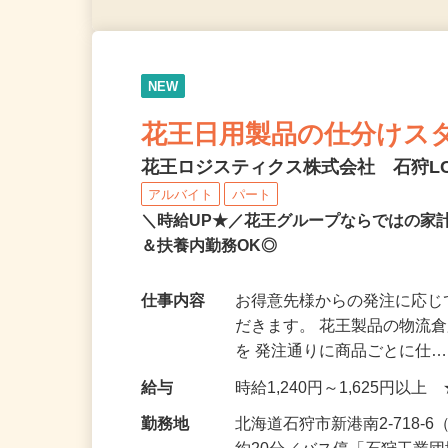
NEW
花王日用製品の仕分けス
花王ロジスティクス株式会社 石狩L
アルバイト
パート
＼時給UP★／花王グループならではの家
＆扶養内勤務OK◎
仕事内容
お得意先様からの発注に応
だきます。 花王製品の物流
を 発注通りに商品ごとに仕
給与
時給1,240円～1,625円