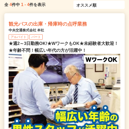
4
1
-
4
全
件中
件を表示
観光バスの出庫・帰庫時の点呼業務
中央交通株式会社 本社
アルバイト
パート
★週2～3日勤務OK!★WワークもOK★未経験者大歓迎！
★年齢不問！幅広い年代の方が活躍中！