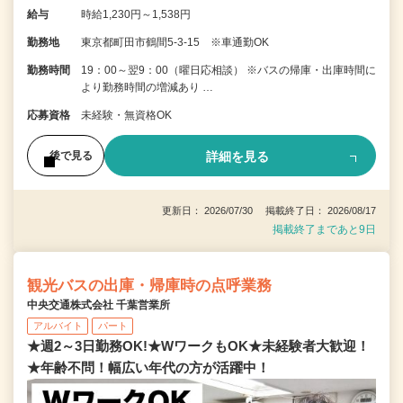
給与
時給1,230円～1,538円
勤務地
東京都町田市鶴間5-3-15 ※車通勤OK
勤務時間
19：00～翌9：00（曜日応相談） ※バスの帰庫・出庫時間に
より勤務時間の増減あり …
応募資格
未経験・無資格OK
詳細を見る
後で見る
更新日： 2026/07/30 掲載終了日： 2026/08/17
掲載終了まであと9日
観光バスの出庫・帰庫時の点呼業務
中央交通株式会社 千葉営業所
アルバイト
パート
★週2～3日勤務OK!★WワークもOK★未経験者大歓迎！
★年齢不問！幅広い年代の方が活躍中！