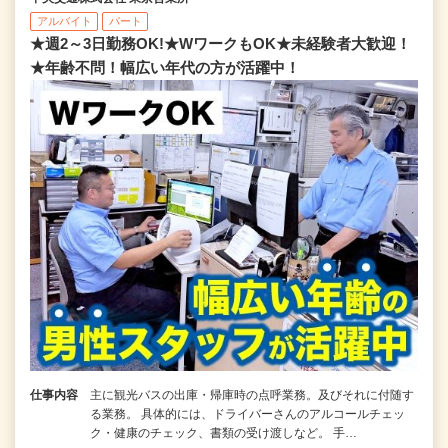
アルバイト
パート
★週2～3日勤務OK!★WワークもOK★未経験者大歓迎！
★年齢不問！幅広い年代の方が活躍中！
仕事内容
主に観光バスの出庫・帰庫時の点呼業務。及びそれに付随す
る業務。 具体的には、ドライバーさんのアルコールチェッ
ク・健康のチェック、書類の受け渡しなど。 手…