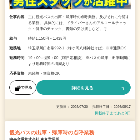
仕事内容
主に観光バスの出庫・帰庫時の点呼業務。及びそれに付随す
る業務。 具体的には、ドライバーさんのアルコールチェッ
ク・健康のチェック、書類の受け渡しなど。 手…
給与
時給1,150円～1,438円
勤務地
埼玉県川口市峯992-1（峰ケ岡八幡神社そば）※車通勤OK
勤務時間
19：00～翌9：00（曜日応相談） ※バスの帰庫・出庫時間に
より勤務時間の増減あり …
応募資格
未経験・無資格OK
詳細を見る
後で見る
更新日： 2026/07/30 掲載終了日： 2026/08/17
掲載終了まであと9日
観光バスの出庫・帰庫時の点呼業務
中央交通株式会社 東京営業所