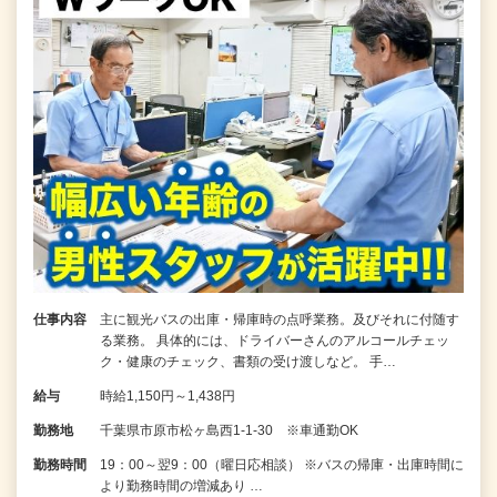
仕事内容
主に観光バスの出庫・帰庫時の点呼業務。及びそれに付随す
る業務。 具体的には、ドライバーさんのアルコールチェッ
ク・健康のチェック、書類の受け渡しなど。 手…
給与
時給1,150円～1,438円
勤務地
千葉県市原市松ヶ島西1-1-30 ※車通勤OK
勤務時間
19：00～翌9：00（曜日応相談） ※バスの帰庫・出庫時間に
より勤務時間の増減あり …