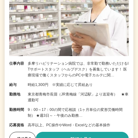
仕事内容
多摩リハビリテーション病院では、非常勤で勤務いただけるI
Tサポートスタッフ（ヘルプデスク）を募集しています！ 医
療現場で働くスタッフからのPCや電子カルテに関…
給与
時給1,300円 ※実績に応じて昇給あり
勤務地
東京都青梅市長淵（JR青梅線「河辺駅」より送迎有） ★車
通勤可
勤務時間
9：00～17：00の間で応相談（1ヶ月単位の変形労働時間
制） ★週3日～・午後のみ勤務…
応募資格
高卒以上、PC操作やWord・Excelなどの基本操作