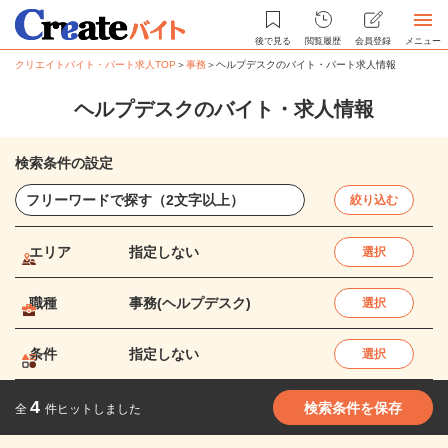
後で見る
閲覧履歴
会員登録
メニュー
クリエイトバイト・パート求人TOP
＞
事務
＞
ヘルプデスクのバイト・パート求人情報
ヘルプデスクのバイト・求人情報
検索条件の設定
絞り込む
エリア
指定しない
選択
職種
事務(ヘルプデスク)
選択
条件
指定しない
選択
4
検索条件を保存
全
件ヒットしました