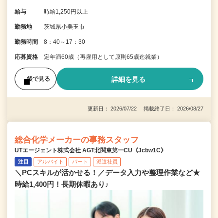
給与
時給1,250円以上
勤務地
茨城県小美玉市
勤務時間
8：40～17：30
応募資格
定年満60歳（再雇用として原則65歳迄就業）
詳細を見る
後で見る
更新日： 2026/07/22 掲載終了日： 2026/08/27
総合化学メーカーの事務スタッフ
UTエージェント株式会社 AGT北関東第一CU《Jcbw1C》
注目
アルバイト
パート
派遣社員
＼PCスキルが活かせる！／データ入力や整理作業など★
時給1,400円！長期休暇あり♪