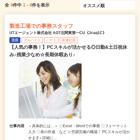
4
1
-
4
全
件中
件を表示
製造工場での事務スタッフ
UTエージェント株式会社 AGT北関東第一CU《Jcaq1C》
注目
アルバイト
パート
派遣社員
【人気の事務！】PCスキルが活かせる◎日勤&土日祝休
み♪残業少なめ☆長期休暇あり♪
仕事内容
＜具体的には…＞ ◇Excel・Wordでの事務 ◇フォーマット
入力 ◇表の作成 など ☆空調完備の職場！ PCスキルが活か
せます♪ 詳細に…