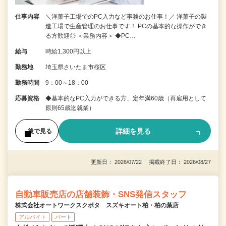
仕事内容
＼洋菓子工場でのPC入力など事務のお仕事！／ 洋菓子の製
造工場で生産管理のお仕事です！ PCの基本的な操作ができ
る方歓迎◎ ＜業務内容＞ ◆PC…
給与
時給1,300円以上
勤務地
埼玉県さいたま市桜区
勤務時間
9：00～18：00
応募資格
◆基本的なPC入力ができる方、定年満60歳（再雇用として
原則65歳迄就業）
詳細を見る
後で見る
更新日： 2026/07/22 掲載終了日： 2026/08/27
自動車販売店の店舗装飾・SNS発信スタッフ
株式会社オートワークスクボタ スズキオート柏・柏の葉店
アルバイト
パート