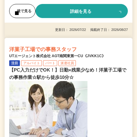
詳細を見る
後で見る
更新日： 2026/07/22 掲載終了日： 2026/08/27
洋菓子工場での事務スタッフ
UTエージェント株式会社 AGT南関東第一CU《JVKK1C》
注目
アルバイト
パート
派遣社員
【PC入力だけでOK！】日勤×残業少なめ！洋菓子工場で
の事務作業☆駅から徒歩10分☆