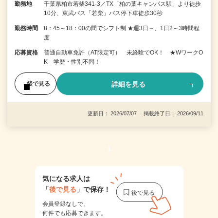
勤務地
千葉県柏市若柴341-3／TX「柏の葉キャンパス駅」より徒歩
10分、東武バス「若柴」バス停下車徒歩30秒
勤務時間
8：45～18：00の間でシフト制 ★週3日～、1日2～3時間程
度
応募資格
普通自動車免許（AT限定可） 未経験でOK！ ★WワークO
K 学歴・性別不問！
詳細を見る
後で見る
更新日： 2026/07/07 掲載終了日： 2026/09/11
1
気になる求人は
「
後で見る
」で保存！
会員登録なしで、
何件でも応募できます。