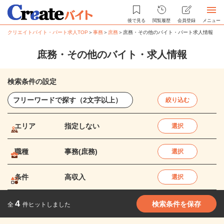
後で見る
閲覧履歴
会員登録
メニュー
クリエイトバイト・パート求人TOP
＞
事務
＞
庶務
＞
庶務・その他のバイト・パート求人情報
庶務・その他のバイト・求人情報
検索条件の設定
絞り込む
エリア
指定しない
選択
職種
事務(庶務)
選択
条件
高収入
選択
4
検索条件を保存
全
件ヒットしました