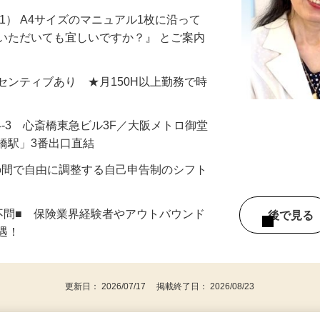
1） A4サイズのマニュアル1枚に沿って
いただいても宜しいですか？』 とご案内
＋インセンティブあり ★月150H以上勤務で時
4-3 心斎橋東急ビル3F／大阪メトロ御堂
橋駅」3番出口直結
：00の間で自由に調整する自己申告制のシフト
不問■ 保険業界経験者やアウトバウンド
後で見
優遇！