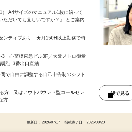
1） A4サイズのマニュアル1枚に沿って
いただいても宜しいですか？』 とご案内
＋インセンティブあり ★月150H以上勤務で時
4-3 心斎橋東急ビル3F／大阪メトロ御堂
橋駅」3番出口直結
：00の間で自由に調整する自己申告制のシフト
ある方、又はアウトバウンド型コールセン
後で見
富な方