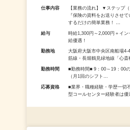
付TELのお仕事
仕事内容
【業務の流れ】 ▼ステップ（
『保険の資料をお送りさせて
するだけの簡単業務！ …
給与
時給1,300円～2,000円
給優遇！
勤務地
大阪府大阪市中央区南船場4-
筋線・長堀鶴見緑地線「心斎
勤務時間
■勤務時間■ 9：00～19
（月1回のシフト…
応募資格
■業界・職種経験・学歴一切
型コールセンター経験者は