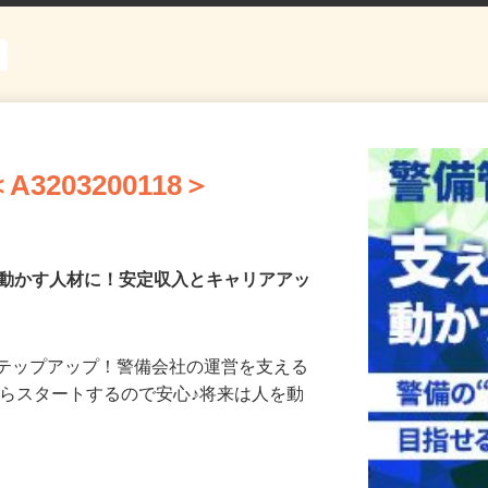
203200118＞
を動かす人材に！安定収入とキャリアアッ
ステップアップ！警備会社の運営を支える
からスタートするので安心♪将来は人を動
…