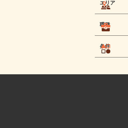
エリア
職種
条件