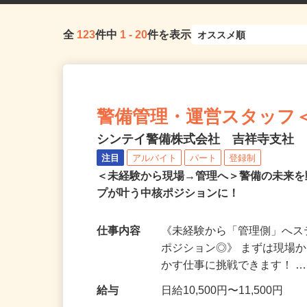
全
123
件中
1
-
20
件を表示
警備管理・運営スタッフ＜A3
シンテイ警備株式会社 吉祥寺支社
注目
アルバイト
パート
登録制
＜未経験から現場→管理へ＞警備の未来
プが叶う中核ポジションに！
仕事内容
《未経験から「管理側」へ
ポジション◎》 まずは現場
かす仕事に挑戦できます！ 
給与
日給10,500円〜11,500円