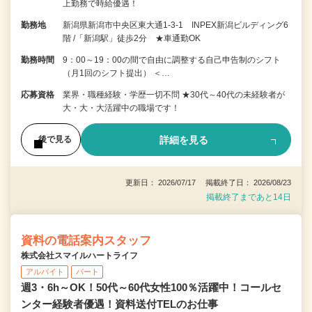
上勤務で時給優遇！
勤務地
新潟県新潟市中央区東大通1-3-1 INPEX新潟ビルディング6
階 /「新潟駅」徒歩2分 ★車通勤OK
勤務時間
9：00～19：00の間で自由に調整する自己申告制のシフト
（月1回のシフト提出） ＜…
応募資格
業界・職種経験・学歴一切不問 ★30代～40代の未経験者が
大・大・大活躍中の職場です！
詳細を見る
後で見る
更新日： 2026/07/17 掲載終了日： 2026/08/23
掲載終了まであと14日
資料の電話案内スタッフ
株式会社スマイルハートライフ
アルバイト
パート
週3・6h～OK！50代～60代女性100％活躍中！コールセ
ンター経験者優遇！資料送付TELのお仕事