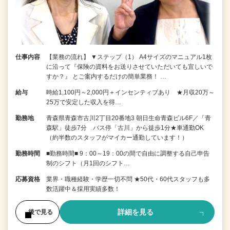
仕事内容
【業務の流れ】 ▼ステップ（1） A4サイズのマニュアル1枚
に沿って『保険の資料をお送りさせていただいても宜しいで
すか？』 とご案内するだけの簡単業務！ …
給与
時給1,100円～2,000円＋インセンティブあり ★月収20万～
25万で安定した収入を得…
勤務地
青森県青森市古川2丁目20番地3 朝日生命青森ビル6F／「青
森駅」徒歩7分 バス停「古川」から徒歩1分★車通勤OK
（約半数のスタッフがマイカー通勤しています！）
勤務時間
■勤務時間■ 9：00～19：00の間で自由に調整する自己申告
制のシフト（月1回のシフト…
応募資格
業界・職種経験・学歴一切不問 ★50代・60代スタッフも多
数活躍中＆採用実績多数！
詳細を見る
後で見る