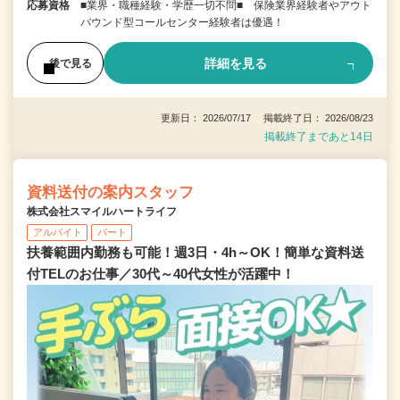
応募資格
■業界・職種経験・学歴一切不問■ 保険業界経験者やアウト
バウンド型コールセンター経験者は優遇！
詳細を見る
後で見る
更新日： 2026/07/17 掲載終了日： 2026/08/23
掲載終了まであと14日
資料送付の案内スタッフ
株式会社スマイルハートライフ
アルバイト
パート
扶養範囲内勤務も可能！週3日・4h～OK！簡単な資料送
付TELのお仕事／30代～40代女性が活躍中！