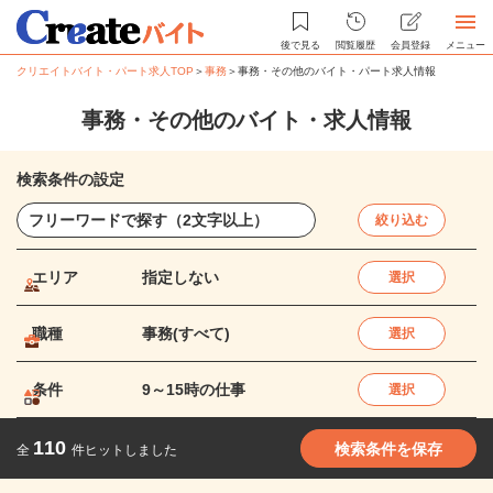
後で見る
閲覧履歴
会員登録
メニュー
クリエイトバイト・パート求人TOP
＞
事務
＞
事務・その他のバイト・パート求人情報
事務・その他のバイト・求人情報
検索条件の設定
絞り込む
エリア
指定しない
選択
職種
事務(すべて)
選択
条件
9～15時の仕事
選択
110
検索条件を保存
全
件ヒットしました