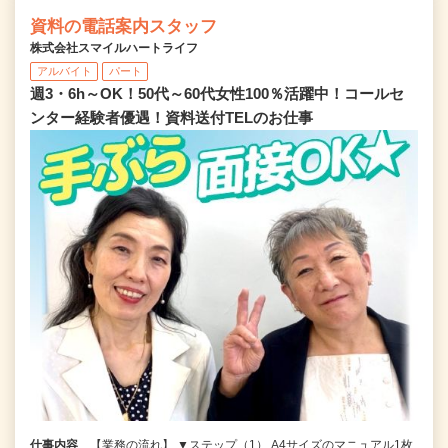
資料の電話案内スタッフ
株式会社スマイルハートライフ
アルバイト
パート
週3・6h～OK！50代～60代女性100％活躍中！コールセ
ンター経験者優遇！資料送付TELのお仕事
仕事内容
【業務の流れ】 ▼ステップ（1） A4サイズのマニュアル1枚