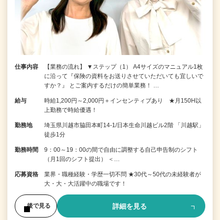
仕事内容
【業務の流れ】 ▼ステップ（1） A4サイズのマニュアル1枚
に沿って『保険の資料をお送りさせていただいても宜しいで
すか？』 とご案内するだけの簡単業務！ …
給与
時給1,200円～2,000円＋インセンティブあり ★月150H以
上勤務で時給優遇！
勤務地
埼玉県川越市脇田本町14-1/日本生命川越ビル2階 「川越駅」
徒歩1分
勤務時間
9：00～19：00の間で自由に調整する自己申告制のシフト
（月1回のシフト提出） ＜…
応募資格
業界・職種経験・学歴一切不問 ★30代～50代の未経験者が
大・大・大活躍中の職場です！
詳細を見る
後で見る