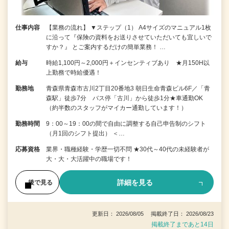
仕事内容
【業務の流れ】 ▼ステップ（1） A4サイズのマニュアル1枚
に沿って『保険の資料をお送りさせていただいても宜しいで
すか？』 とご案内するだけの簡単業務！ …
給与
時給1,100円～2,000円＋インセンティブあり ★月150H以
上勤務で時給優遇！
勤務地
青森県青森市古川2丁目20番地3 朝日生命青森ビル6F／「青
森駅」徒歩7分 バス停「古川」から徒歩1分★車通勤OK
（約半数のスタッフがマイカー通勤しています！）
勤務時間
9：00～19：00の間で自由に調整する自己申告制のシフト
（月1回のシフト提出） ＜…
応募資格
業界・職種経験・学歴一切不問 ★30代～40代の未経験者が
大・大・大活躍中の職場です！
詳細を見る
後で見る
更新日： 2026/08/05 掲載終了日： 2026/08/23
掲載終了まであと14日