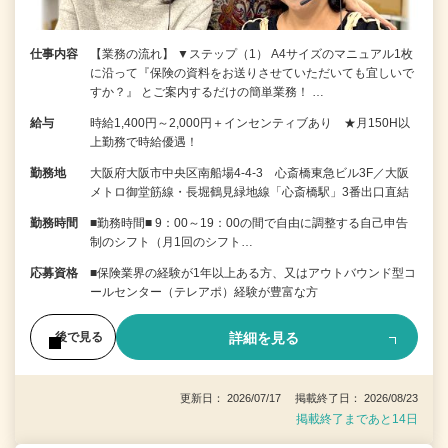
仕事内容
【業務の流れ】 ▼ステップ（1） A4サイズのマニュアル1枚
に沿って『保険の資料をお送りさせていただいても宜しいで
すか？』 とご案内するだけの簡単業務！ …
給与
時給1,400円～2,000円＋インセンティブあり ★月150H以
上勤務で時給優遇！
勤務地
大阪府大阪市中央区南船場4-4-3 心斎橋東急ビル3F／大阪
メトロ御堂筋線・長堀鶴見緑地線「心斎橋駅」3番出口直結
勤務時間
■勤務時間■ 9：00～19：00の間で自由に調整する自己申告
制のシフト（月1回のシフト…
応募資格
■保険業界の経験が1年以上ある方、又はアウトバウンド型コ
ールセンター（テレアポ）経験が豊富な方
詳細を見る
後で見る
更新日： 2026/07/17 掲載終了日： 2026/08/23
掲載終了まであと14日