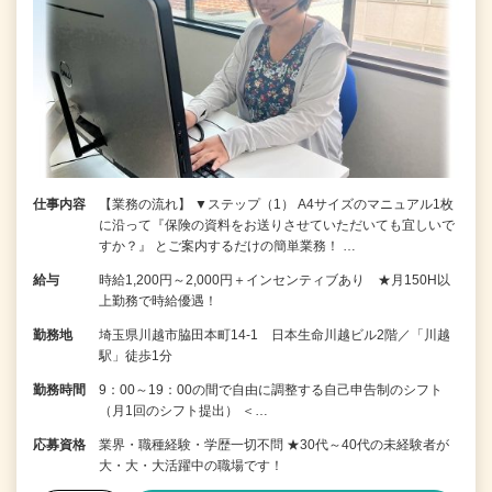
仕事内容
【業務の流れ】 ▼ステップ（1） A4サイズのマニュアル1枚
に沿って『保険の資料をお送りさせていただいても宜しいで
すか？』 とご案内するだけの簡単業務！ …
給与
時給1,200円～2,000円＋インセンティブあり ★月150H以
上勤務で時給優遇！
勤務地
埼玉県川越市脇田本町14-1 日本生命川越ビル2階／「川越
駅」徒歩1分
勤務時間
9：00～19：00の間で自由に調整する自己申告制のシフト
（月1回のシフト提出） ＜…
応募資格
業界・職種経験・学歴一切不問 ★30代～40代の未経験者が
大・大・大活躍中の職場です！