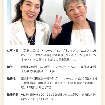
仕事内容
【業務の流れ】 ▼ステップ（1） A4サイズのマニュアル1枚
に沿って『保険の資料をお送りさせていただいても宜しいで
すか？』 とご案内するだけの簡単業務！ …
給与
時給1,350円～2,000円＋インセンティブあり ★月150H以
上勤務で時給優遇！ ★保…
勤務地
東京都千代田区岩本町3-9-17 スリーセブンビル10階／各線
「秋葉原駅」昭和通口より徒歩5分／都営新宿線「岩本町
駅」A4出口より徒歩2分
勤務時間
■勤務時間■ 9：00～19：00の間で自由に調整する自己申告
制のシフト（月1回のシフト…