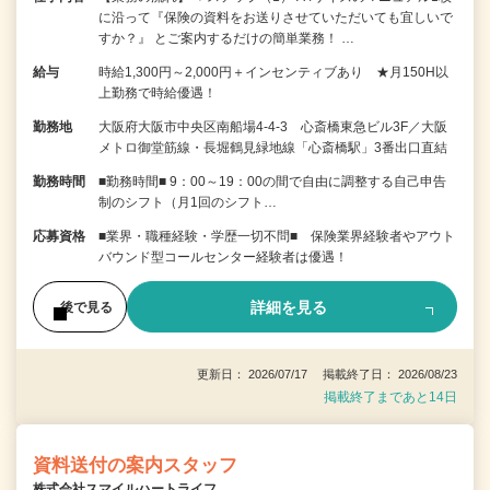
に沿って『保険の資料をお送りさせていただいても宜しいで
すか？』 とご案内するだけの簡単業務！ …
給与
時給1,300円～2,000円＋インセンティブあり ★月150H以
上勤務で時給優遇！
勤務地
大阪府大阪市中央区南船場4-4-3 心斎橋東急ビル3F／大阪
メトロ御堂筋線・長堀鶴見緑地線「心斎橋駅」3番出口直結
勤務時間
■勤務時間■ 9：00～19：00の間で自由に調整する自己申告
制のシフト（月1回のシフト…
応募資格
■業界・職種経験・学歴一切不問■ 保険業界経験者やアウト
バウンド型コールセンター経験者は優遇！
詳細を見る
後で見る
更新日： 2026/07/17 掲載終了日： 2026/08/23
掲載終了まであと14日
資料送付の案内スタッフ
株式会社スマイルハートライフ