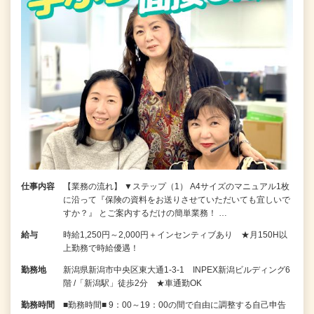
仕事内容
【業務の流れ】 ▼ステップ（1） A4サイズのマニュアル1枚
に沿って『保険の資料をお送りさせていただいても宜しいで
すか？』 とご案内するだけの簡単業務！ …
給与
時給1,250円～2,000円＋インセンティブあり ★月150H以
上勤務で時給優遇！
勤務地
新潟県新潟市中央区東大通1-3-1 INPEX新潟ビルディング6
階 /「新潟駅」徒歩2分 ★車通勤OK
勤務時間
■勤務時間■ 9：00～19：00の間で自由に調整する自己申告