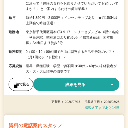
に沿って『保険の資料をお送りさせていただいても宜しいで
すか？』 とご案内するだけの簡単業務！ …
給与
時給1,350円～2,000円＋インセンティブあり ★月150H以
上勤務で時給優遇！
勤務地
東京都千代田区岩本町3-9-17 スリーセブンビル10階／各線
「秋葉原駅」昭和通口より徒歩5分／都営新宿線「岩本町
駅」A4出口より徒歩2分
勤務時間
9：00～19：00の間で自由に調整する自己申告制のシフト
（月1回のシフト提出） ＜…
応募資格
業界・職種経験・学歴一切不問 ★30代～40代の未経験者が
大・大・大活躍中の職場です！
詳細を見る
後で見る
更新日： 2026/07/17 掲載終了日： 2026/08/23
掲載終了まであと14日
資料の電話案内スタッフ