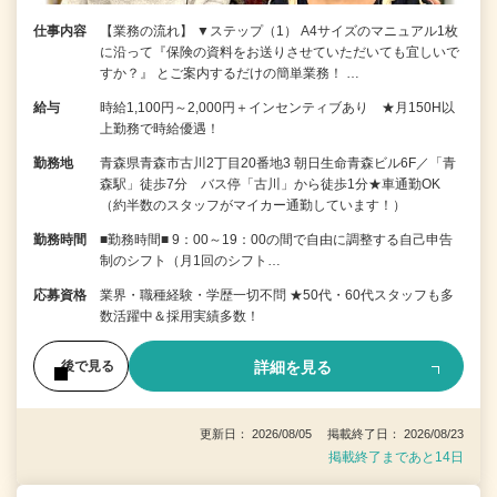
仕事内容
【業務の流れ】 ▼ステップ（1） A4サイズのマニュアル1枚
に沿って『保険の資料をお送りさせていただいても宜しいで
すか？』 とご案内するだけの簡単業務！ …
給与
時給1,100円～2,000円＋インセンティブあり ★月150H以
上勤務で時給優遇！
勤務地
青森県青森市古川2丁目20番地3 朝日生命青森ビル6F／「青
森駅」徒歩7分 バス停「古川」から徒歩1分★車通勤OK
（約半数のスタッフがマイカー通勤しています！）
勤務時間
■勤務時間■ 9：00～19：00の間で自由に調整する自己申告
制のシフト（月1回のシフト…
応募資格
業界・職種経験・学歴一切不問 ★50代・60代スタッフも多
数活躍中＆採用実績多数！
詳細を見る
後で見る
更新日： 2026/08/05 掲載終了日： 2026/08/23
掲載終了まであと14日