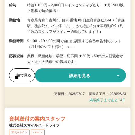
給与
時給1,100円～2,000円＋インセンティブあり ★月150H以
上勤務で時給優遇！
勤務地
青森県青森市古川2丁目20番地3朝日生命青森ビル6F /「青森
駅」徒歩7分、バス停「古川」から徒歩1分★車通勤OK（約
半数のスタッフがマイカー通勤しています！）
勤務時間
9：00～19：00の間で自由に調整する自己申告制のシフト
（月1回のシフト提出） ＜…
応募資格
業界・職種経験・学歴一切不問 ★30代～50代の未経験者が
大・大・大活躍中の職場です！
詳細を見る
後で見る
更新日： 2026/07/17 掲載終了日： 2026/08/23
掲載終了まであと14日
資料送付の案内スタッフ
株式会社スマイルハートライフ
アルバイト
パート