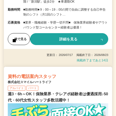
階 /「新潟駅」徒歩2分 ★車通勤OK
勤務時間
■勤務時間■ 9：00～19：00の間で自由に調整する自己申告
制のシフト（月1回のシフト…
応募資格
■業界・職種経験・学歴一切不問■ 保険業界経験者やアウト
バウンド型コールセンター経験者は優遇！
詳細を見る
後で見る
更新日： 2026/07/17 掲載終了日： 2026/08/23
掲載終了まであと14日
資料の電話案内スタッフ
株式会社スマイルハートライフ
アルバイト
パート
週3・6h～OK！保険業界・テレアポ経験者は優遇採用♪50
代・60代女性スタッフ多数活躍中！