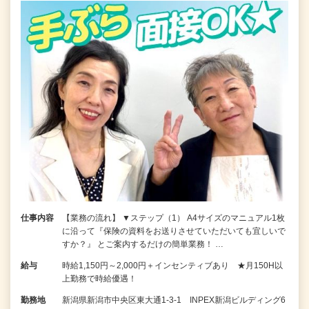
仕事内容
【業務の流れ】 ▼ステップ（1） A4サイズのマニュアル1枚
に沿って『保険の資料をお送りさせていただいても宜しいで
すか？』 とご案内するだけの簡単業務！ …
給与
時給1,150円～2,000円＋インセンティブあり ★月150H以
上勤務で時給優遇！
勤務地
新潟県新潟市中央区東大通1-3-1 INPEX新潟ビルディング6