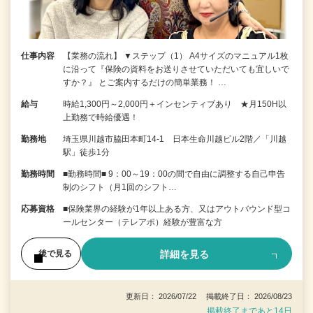
仕事内容
【業務の流れ】 ▼ステップ（1） A4サイズのマニュアル1枚
に沿って『保険の資料をお送りさせていただいても宜しいで
すか？』 とご案内するだけの簡単業務！ …
給与
時給1,300円～2,000円＋インセンティブあり ★月150H以
上勤務で時給優遇！
勤務地
埼玉県川越市脇田本町14-1 日本生命川越ビル2階／「川越
駅」徒歩1分
勤務時間
■勤務時間■ 9：00～19：00の間で自由に調整する自己申告
制のシフト（月1回のシフト…
応募資格
■保険業界の経験が1年以上ある方、又はアウトバウンド型コ
ールセンター（テレアポ）経験が豊富な方
詳細を見る
後で見る
更新日： 2026/07/22 掲載終了日： 2026/08/23
掲載終了まであと14日