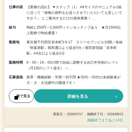
仕事内容
【業務の流れ】 ▼ステップ（1） A4サイズのマニュアル1枚
に沿って『保険の資料をお送りさせていただいても宜しいで
すか？』 とご案内するだけの簡単業務！ …
給与
時給1,350円～2,000円＋インセンティブあり ★月150H以
上勤務で時給優遇！
勤務地
東京都千代田区岩本町3-9-17 スリーセブンビル10階／各線
「秋葉原駅」昭和通口より徒歩5分／都営新宿線「岩本町
駅」A4出口より徒歩2分
勤務時間
9：00～19：00の間で自由に調整する自己申告制のシフト
（月1回のシフト提出） ＜…
応募資格
業界・職種経験・学歴一切不問 ★30代～50代の未経験者が
大・大・大活躍中の職場です！
詳細を見る
後で見る
更新日： 2026/07/17 掲載終了日： 2026/08/23
掲載終了まであと14日