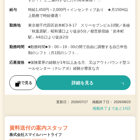
すか？』 とご案内するだけの簡単業務！ …
給与
時給1,450円～2,000円＋インセンティブあり ★月150H以
上勤務で時給優遇！
勤務地
東京都千代田区岩本町3-9-17 スリーセブンビル10階／各線
「秋葉原駅」昭和通口より徒歩5分／都営新宿線「岩本町
駅」A4出口より徒歩2分
勤務時間
■勤務時間■ 9：00～19：00の間で自由に調整する自己申告
制のシフト（月1回のシフト…
応募資格
■保険業界の経験が1年以上ある方、又はアウトバウンド型コ
ールセンター（テレアポ）経験が豊富な方
詳細を見る
後で見る
更新日： 2026/07/17 掲載終了日： 2026/08/23
掲載終了まであと14日
資料送付の案内スタッフ
株式会社スマイルハートライフ