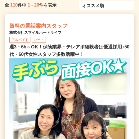
110
1
-
20
全
件中
件を表示
資料の電話案内スタッフ
株式会社スマイルハートライフ
アルバイト
パート
週3・6h～OK！保険業界・テレアポ経験者は優遇採用♪50
代・60代女性スタッフ多数活躍中！