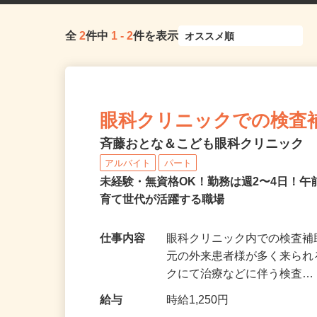
全
2
件中
1
-
2
件を表示
眼科クリニックでの検査
斉藤おとな＆こども眼科クリニック
アルバイト
パート
未経験・無資格OK！勤務は週2〜4日！
育て世代が活躍する職場
仕事内容
眼科クリニック内での検査補
元の外来患者様が多く来られ
クにて治療などに伴う検査
給与
時給1,250円