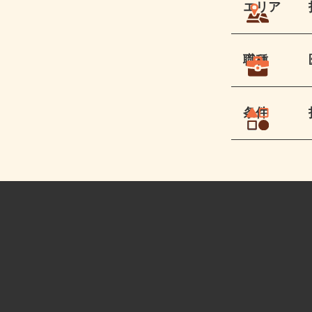
エリア
職種
条件