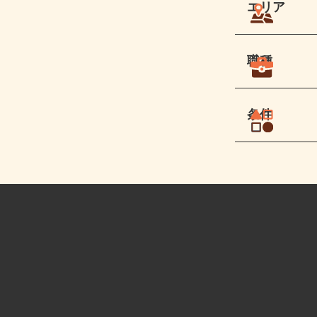
エリア
職種
条件