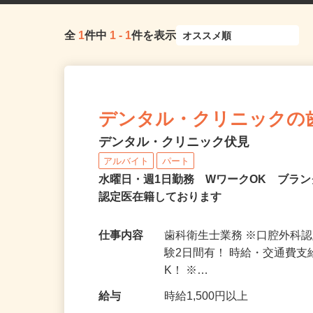
全
1
件中
1
-
1
件を表示
デンタル・クリニックの
デンタル・クリニック伏見
アルバイト
パート
水曜日・週1日勤務 WワークOK ブラ
認定医在籍しております
仕事内容
歯科衛生士業務 ※口腔外科
験2日間有！ 時給・交通費
K！ ※…
給与
時給1,500円以上